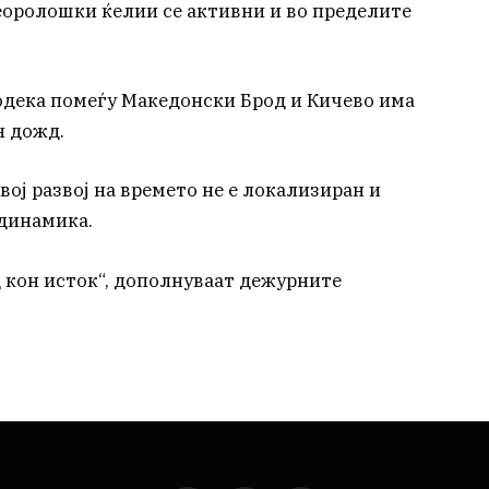
еоролошки ќелии се активни и во пределите
одека помеѓу Македонски Брод и Кичево има
н дожд.
ој развој на времето не е локализиран и
 динамика.
д кон исток“, дополнуваат дежурните