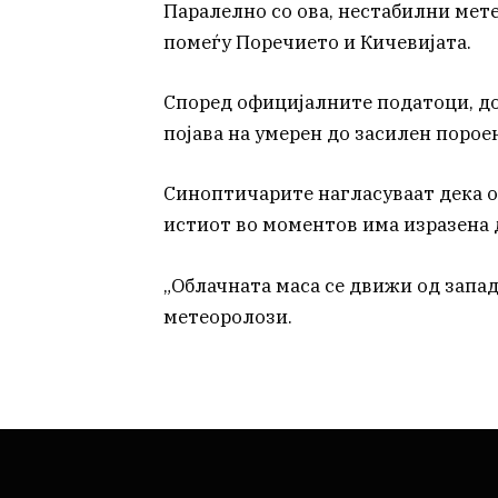
Паралелно со ова, нестабилни мет
помеѓу Поречието и Кичевијата.
Според официјалните податоци, д
појава на умерен до засилен порое
Синоптичарите нагласуваат дека ов
истиот во моментов има изразена
„Облачната маса се движи од запа
метеоролози.