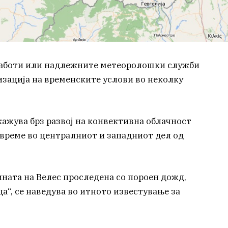
работи или надлежните метеоролошки служби
изација на временските услови во неколку
кажува брз развој на конвективна облачност
евреме во централниот и западниот дел од
ината на Велес проследена со пороен дожд,
а“, се наведува во итното известување за