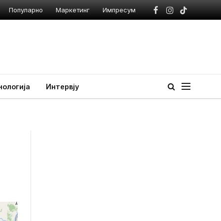
Популарно
Маркетинг
Импресум
Facebook
Instagram
TikTok
нологија
Интервју