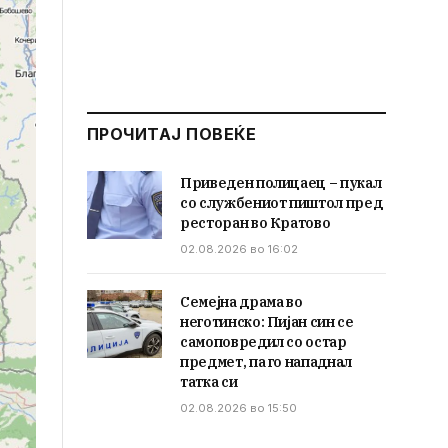
ПРОЧИТАЈ ПОВЕЌЕ
Приведен полицаец – пукал
со службениот пиштол пред
ресторан во Кратово
02.08.2026 во 16:02
Семејна драма во
неготинско: Пијан син се
самоповредил со остар
предмет, па го нападнал
татка си
02.08.2026 во 15:50