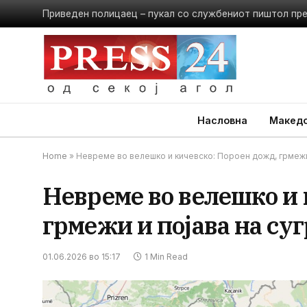
Приведен полицаец – пукал со службениот пиштол пр
Насловна
Македо
Home
»
Невреме во велешко и кичевско: Пороен дожд, грмежи
Невреме во велешко и 
грмежи и појава на су
01.06.2026 во 15:17
1 Min Read