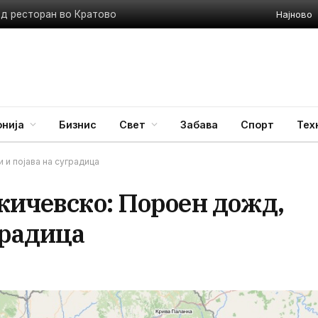
Најново
ед ресторан во Кратово
нија
Бизнис
Свет
Забава
Спорт
Тех
 и појава на суградица
кичевско: Пороен дожд,
градица