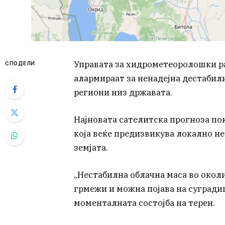
Управата за хидрометеоролошки 
СПОДЕЛИ
алармираат за ненадејна дестабил
региони низ државата.
Најновата сателитска прогноза по
која веќе предизвикува локално н
земјата.
„Нестабилна облачна маса во окол
грмежи и можна појава на суградиц
моменталната состојба на терен.