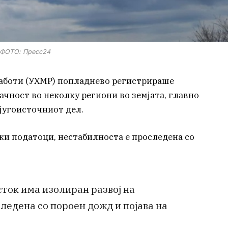
ФОТО: Пресс24
аботи (УХМР) попладнево регистрираше
ачност во неколку региони во земјата, главно
југоисточниот дел.
и податоци, нестабилноста е проследена со
сток има изолиран развој на
ледена со пороен дожд и појава на