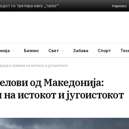
Најново
одот го третира како „талог“
нија
Бизнис
Свет
Забава
Спорт
Тех
жд и грмежи на истокот и југоистокот
елови од Македонија:
на истокот и југоистокот