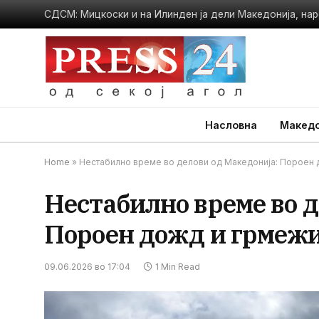
СДСМ: Мицкоски и на Илинден ја дели Македонија, нар
Насловна
Македо
Home
»
Нестабилно време во делови од Македонија: Пороен до
Нестабилно време во д
Пороен дожд и грмежи 
09.06.2026 во 17:04
1 Min Read