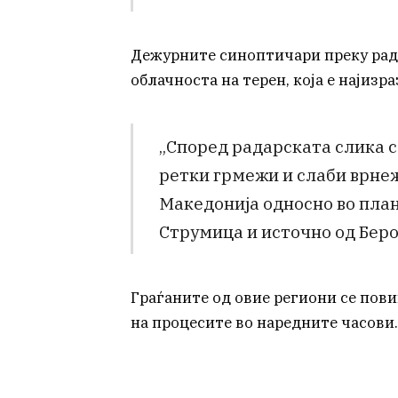
Дежурните синоптичари преку рада
облачноста на терен, која е најиз
„Според радарската слика 
ретки грмежи и слаби врнеж
Македонија односно во пла
Струмица и источно од Беров
Граѓаните од овие региони се пов
на процесите во наредните часови.