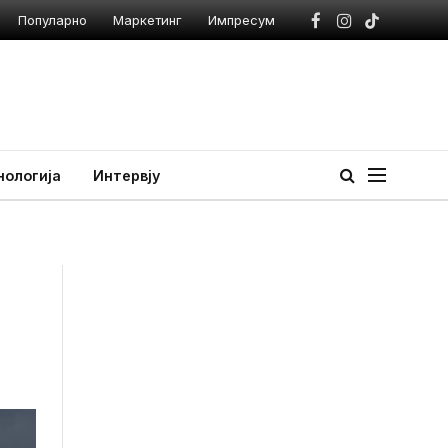
Популарно
Маркетинг
Импресум
Facebook
Instagram
TikTok
нологија
Интервју