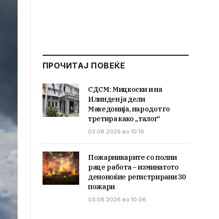
ПРОЧИТАЈ ПОВЕЌЕ
СДСМ: Мицкоски и на
Илинден ја дели
Македонија, народот го
третира како „талог“
03.08.2026 во 10:16
Пожарникарите со полни
раце работа – изминатото
деноноќие регистрирани 30
пожари
03.08.2026 во 10:06