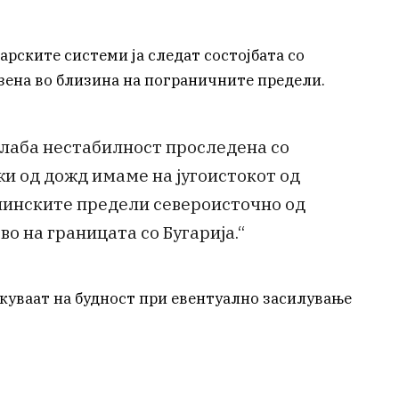
рските системи ја следат состојбата со
разена во близина на пограничните предели.
слаба нестабилност проследена со
и од дожд имаме на југоистокот од
нинските предели североисточно од
о на границата со Бугарија.“
икуваат на будност при евентуално засилување