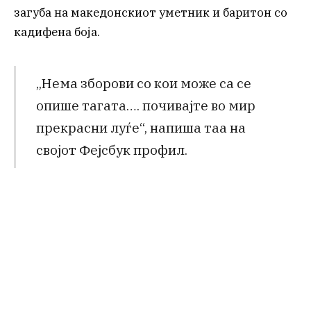
загуба на македонскиот уметник и баритон со
кадифена боја.
„Нема зборови со кои може са се
опише тагата…. почивајте во мир
прекрасни луѓе“, напиша таа на
својот Фејсбук профил.