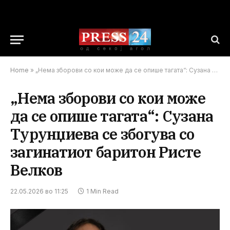
Home
»
„Нема зборови со кои може да се опише тагата“: Сузана Турунџиева се збогува со загинатиот баритон Ристе Велков
„Нема зборови со кои може
да се опише тагата“: Сузана
Турунџиева се збогува со
загинатиот баритон Ристе
Велков
22.05.2026 во 11:25
1 Min Read