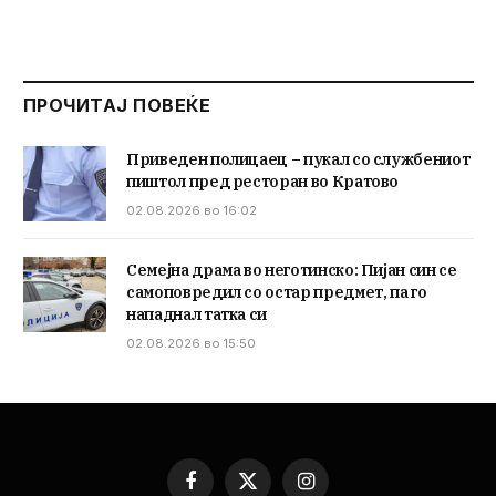
ПРОЧИТАЈ ПОВЕЌЕ
Приведен полицаец – пукал со службениот
пиштол пред ресторан во Кратово
02.08.2026 во 16:02
Семејна драма во неготинско: Пијан син се
самоповредил со остар предмет, па го
нападнал татка си
02.08.2026 во 15:50
Facebook
X
Instagram