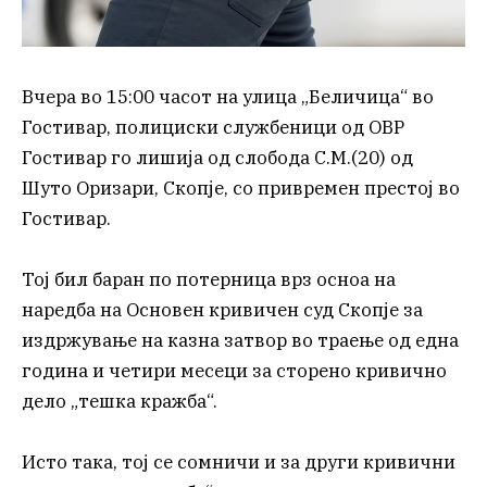
Вчера во 15:00 часот на улица „Беличица“ во
Гостивар, полициски службеници од ОВР
Гостивар го лишија од слобода С.М.(20) од
Шуто Оризари, Скопје, со привремен престој во
Гостивар.
Тој бил баран по потерница врз осноа на
наредба на Основен кривичен суд Скопје за
издржување на казна затвор во траење од една
година и четири месеци за сторено кривично
дело „тешка кражба“.
Исто така, тој се сомничи и за други кривични