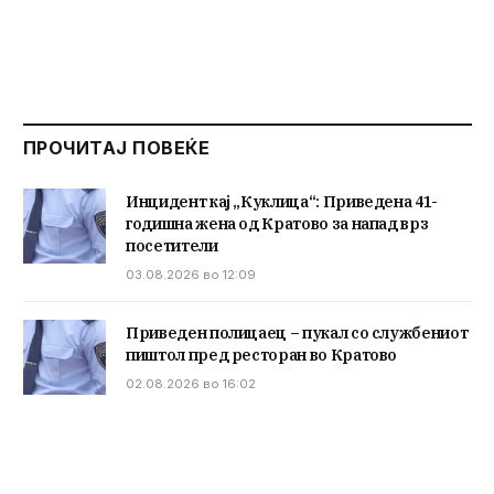
ПРОЧИТАЈ ПОВЕЌЕ
Инцидент кај „Куклица“: Приведена 41-
годишна жена од Кратово за напад врз
посетители
03.08.2026 во 12:09
Приведен полицаец – пукал со службениот
пиштол пред ресторан во Кратово
02.08.2026 во 16:02