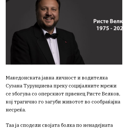
Македонската јавна личност и водителка
Сузана Турунџиева преку социјалните мрежи
се збогува со оперскиот првенец Ристе Велков,
кој трагично го загуби животот во сообраќајна
несреќа.
Таа ја сподели својата болка по ненадејната