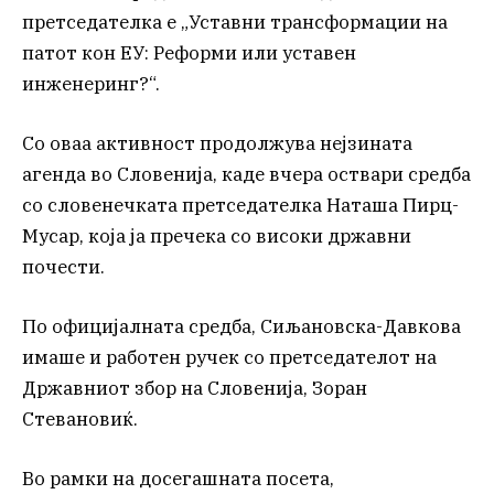
претседателка е „Уставни трансформации на
патот кон ЕУ: Реформи или уставен
инженеринг?“.
Со оваа активност продолжува нејзината
агенда во Словенија, каде вчера оствари средба
со словенечката претседателка Наташа Пирц-
Мусар, која ја пречека со високи државни
почести.
По официјалната средба, Сиљановска-Давкова
имаше и работен ручек со претседателот на
Државниот збор на Словенија, Зоран
Стевановиќ.
Во рамки на досегашната посета,