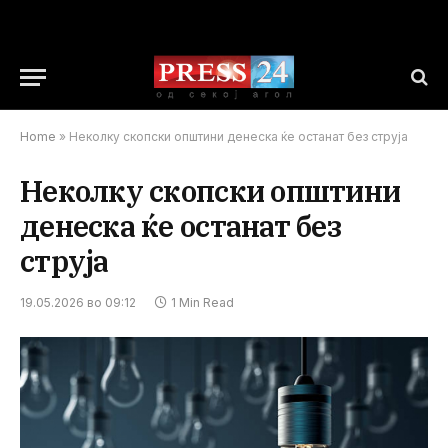
Home
»
Неколку скопски општини денеска ќе останат без струја
Неколку скопски општини
денеска ќе останат без
струја
19.05.2026 во 09:12
1 Min Read