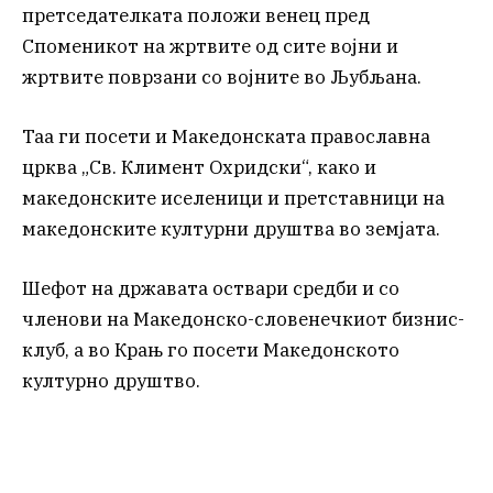
претседателката положи венец пред
Споменикот на жртвите од сите војни и
жртвите поврзани со војните во Љубљана.
Таа ги посети и Македонската православна
црква „Св. Климент Охридски“, како и
македонските иселеници и претставници на
македонските културни друштва во земјата.
Шефот на државата оствари средби и со
членови на Македонско-словенечкиот бизнис-
клуб, а во Крањ го посети Македонското
културно друштво.