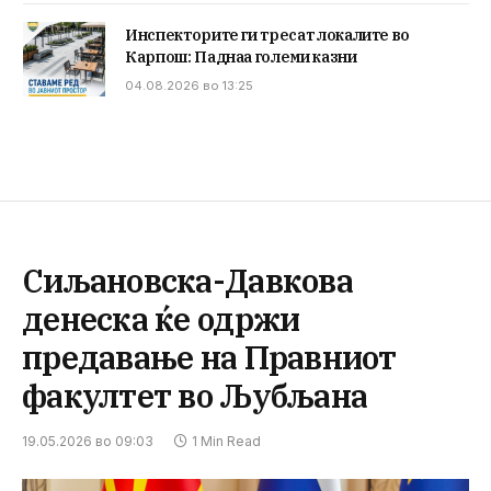
Инспекторите ги тресат локалите во
Карпош: Паднаа големи казни
04.08.2026 во 13:25
Сиљановска-Давкова
денеска ќе одржи
предавање на Правниот
факултет во Љубљана
19.05.2026 во 09:03
1 Min Read