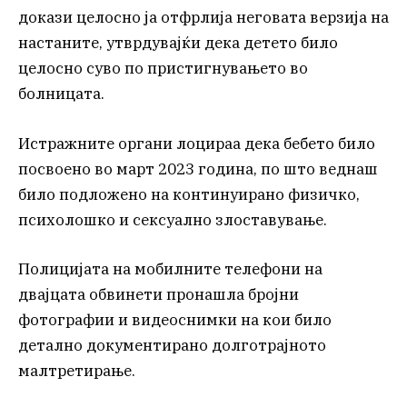
докази целосно ја отфрлија неговата верзија на
настаните, утврдувајќи дека детето било
целосно суво по пристигнувањето во
болницата.
Истражните органи лоцираа дека бебето било
посвоено во март 2023 година, по што веднаш
било подложено на континуирано физичко,
психолошко и сексуално злоставување.
Полицијата на мобилните телефони на
двајцата обвинети пронашла бројни
фотографии и видеоснимки на кои било
детално документирано долготрајното
малтретирање.