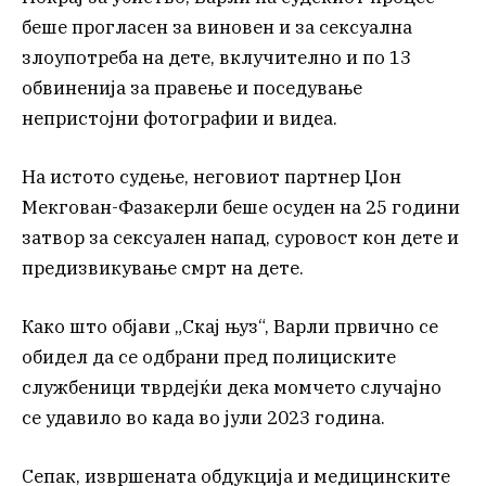
беше прогласен за виновен и за сексуална
злоупотреба на дете, вклучително и по 13
обвиненија за правење и поседување
непристојни фотографии и видеа.
На истото судење, неговиот партнер Џон
Мекгован-Фазакерли беше осуден на 25 години
затвор за сексуален напад, суровост кон дете и
предизвикување смрт на дете.
Како што објави „Скај њуз“, Варли првично се
обидел да се одбрани пред полициските
службеници тврдејќи дека момчето случајно
се удавило во када во јули 2023 година.
Сепак, извршената обдукција и медицинските