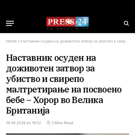
Home
»
Наставник осуден на доживотен затвор за убиство и свирепо малтретирање на посвоено бебе – Хорор во Велика Британија
Наставник осуден на
доживотен затвор за
убиство и свирепо
малтретирање на посвоено
бебе – Хорор во Велика
Британија
18.06.2026 во 19:52
2 Mins Read