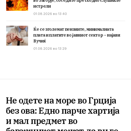
во Загорје, соседите претходно слушнале
истрели
01.08.2026 во 13:40
Ќе се зголемат пензиите, минималната
плата и платите во јавниот сектор – најави
Вучиќ
01.08.2026 во 13:29
Не одете на море во Грција
без ова: Едно парче хартија
и мал предмет во