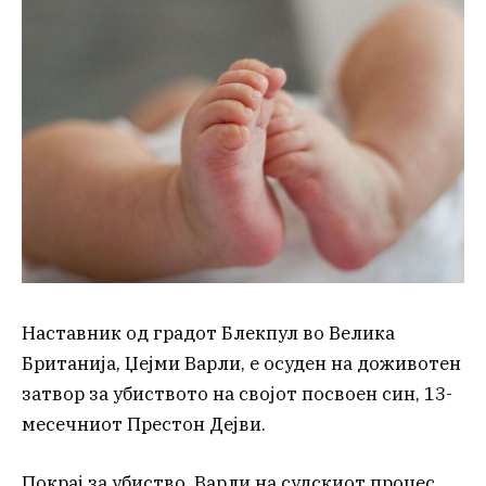
Наставник од градот Блекпул во Велика
Британија, Џејми Варли, е осуден на доживотен
затвор за убиството на својот посвоен син, 13-
месечниот Престон Дејви.
Покрај за убиство, Варли на судскиот процес