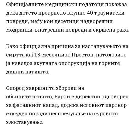
Официјалните медицински податоци покажаа
дека детето претрпело вкупно 40 трауматски
повреди, меѓу кои десетици надворешни
модринки, внатрешни повреди и скршена рака.
Како официјална причина за настапувањето на
смртта кај 13-месечниот Престон, патолозите
ја наведоа акутната опструкција на горните
дишни патишта.
Според завршните зборови на
обвинителството, Варли е директно одговорен
за фаталниот напад, додека неговиот партнер
е осуден поради неспречување на суровото
злоставување.