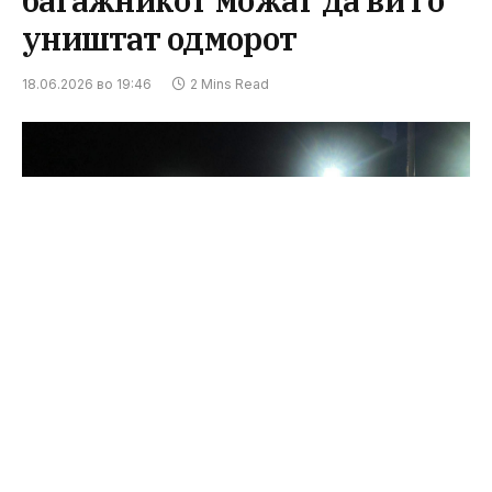
багажникот можат да ви го
уништат одморот
18.06.2026 во 19:46
2 Mins Read
Прингскрин: grcka info / Состојбата на ГП Богородица
вчеравечер