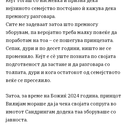
Кејт тогаш со насмевка и призна дека
нејзиното семејство постојано ѝ кажува дека
премногу разговара.
Сите ме задеваат затоа што премногу
зборувам, па веројатно треба малку повеќе да
поработам на тоа – се пошегува принцезата.
Сепак, дури и по десет години, ништо не се
променило. Кејт е сè уште позната по својата
подготвеност да застане и да разговара со
толпата, дури и кога остатокот од семејството
веќе се преселило.
Затоа, за време на Божиќ 2024 година, принцот
Вилијам мораше да ја чека својата сопруга во
имотот Сандрингам додека таа зборуваше со
јавноста.