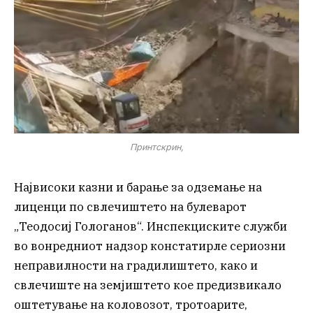
Принтскрин,
Највисоки казни и барање за одземање на
лиценци по свлечиштето на булеварот
„Теодосиј Гологанов“. Инспекциските служби
во вонредниот надзор констатирле сериозни
неправилности на градилиштето, како и
свлечиште на земјиштето кое предизвикало
оштетување на коловозот, тротоарите,