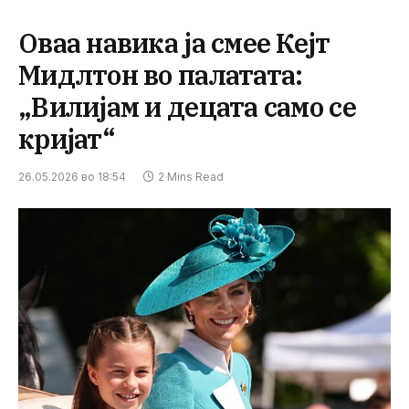
Оваа навика ја смее Кејт
Мидлтон во палатата:
„Вилијам и децата само се
кријат“
26.05.2026 во 18:54
2 Mins Read