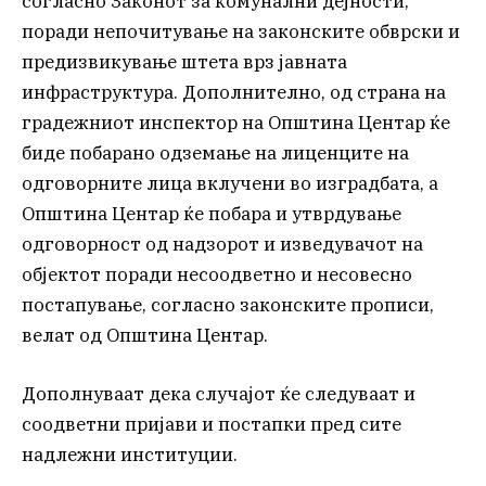
согласно Законот за комунални дејности,
поради непочитување на законските обврски и
предизвикување штета врз јавната
инфраструктура. Дополнително, од страна на
градежниот инспектор на Општина Центар ќе
биде побарано одземање на лиценците на
одговорните лица вклучени во изградбата, а
Општина Центар ќе побара и утврдување
одговорност од надзорот и изведувачот на
објектот поради несоодветно и несовесно
постапување, согласно законските прописи,
велат од Општина Центар.
Дополнуваат дека случајот ќе следуваат и
соодветни пријави и постапки пред сите
надлежни институции.