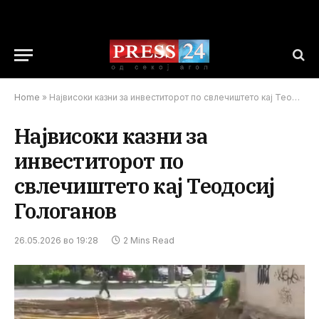
Home
»
Највисоки казни за инвеститорот по свлечиштето кај Теодосиј Гологанов
Највисоки казни за
инвеститорот по
свлечиштето кај Теодосиј
Гологанов
26.05.2026 во 19:28
2 Mins Read