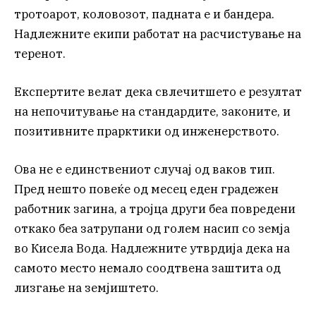
тротоарот, коловозот, падната е и бандера.
Надлежните екипи работат на расчистување на
теренот.
Експертите велат дека свлечитшето е резултат
на непочитување на стандардите, законите, и
позитивните прарктики од инженерството.
Ова не е единствениот случај од ваков тип.
Пред нешто повеќе од месец еден градежен
работник загина, а тројца други беа повредени
откако беа затрупани од голем насип со земја
во Кисела Вода. Надлежните утврдија дека на
самото место немало соодтвена заштита од
лизгање на земјиштето.