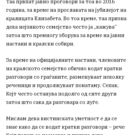
Таа првпат јавно проговори за тоа во 2016
година, за време на прославата на јубилејот на
кралицата Елизабета. Во тоа време, таа призна
дека нејзиното семејство често ја „кажува“
затоа што премногу зборува за време на јавни
настани и кралски собири.
За време на официјалните настани, членовите
на кралското семејство обично водат кратки
разговори со граѓаните, разменуваат неколку
реченици и продолжуваат понатаму. Сепак,
Кејт често останува подолго од сите други
затоа што сака да разговара со луѓе.
Мислам дека вистинската уметност е да се
знае како да се водат кратки разговори – рече