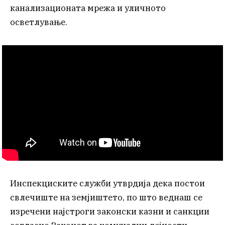
канализационата мрежа и уличното
осветлување.
Инспекциските служби утврдија дека постои
свлечиште на земјиштето, по што веднаш се
изречени најстроги законски казни и санкции