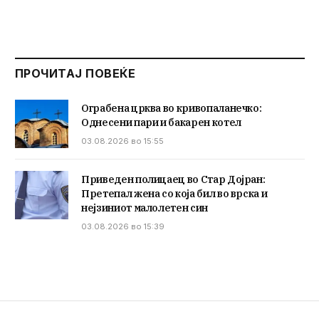
ПРОЧИТАЈ ПОВЕЌЕ
Ограбена црква во кривопаланечко:
Однесени пари и бакарен котел
03.08.2026 во 15:55
Приведен полицаец во Стар Дојран:
Претепал жена со која бил во врска и
нејзиниот малолетен син
03.08.2026 во 15:39