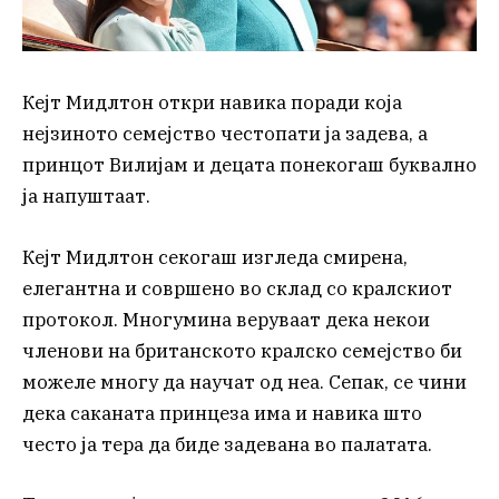
Кејт Мидлтон откри навика поради која
нејзиното семејство честопати ја задева, а
принцот Вилијам и децата понекогаш буквално
ја напуштаат.
Кејт Мидлтон секогаш изгледа смирена,
елегантна и совршено во склад со кралскиот
протокол. Многумина веруваат дека некои
членови на британското кралско семејство би
можеле многу да научат од неа. Сепак, се чини
дека саканата принцеза има и навика што
често ја тера да биде задевана во палатата.