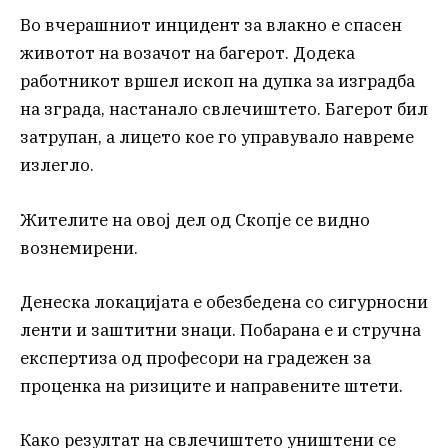
Во вчерашниот инцидент за влакно е спасен
животот на возачот на багерот. Додека
работникот вршел ископ на дупка за изградба
на зграда, настанало свлечиштето. Багерот бил
затрупан, а лицето кое го управувало навреме
излегло.
Жителите на овој дел од Скопје се видно
вознемирени.
Денеска локацијата е обезбедена со сигурносни
ленти и заштитни знаци. Побарана е и стручна
експертиза од професори на градежен за
проценка на ризиците и направените штети.
Како резултат на свлечиштето уништени се