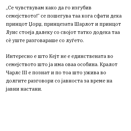
„Се чувствувам како да го изгубив
семејството!“ се пошегува таа кога сфати дека
принцот Џорџ, принцезата Шарлот и принцот
Луис стоеја далеку со својот татко додека таа
сè уште разговараше со луѓето.
Интересно е што Кејт не е единствената во
семејството што ја има оваа особина. Кралот
Чарлс III е познат и по тоа што ужива во
долгите разговори со јавноста за време на
јавни настани.