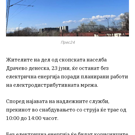
Прес24
Жителите на дел од скопската населба
Драчево денеска, 23 јуни, ќе останат без
електрична енергија поради планирани работи
на електродистрибутивната мрежа.
Според најавата на надлежните служби,
прекинот во снабдувањето со струја ќе трае од
10:00 до 14:00 часот.
Без електрична енергија ќе бидат корисниците