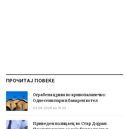
ПРОЧИТАЈ ПОВЕЌЕ
Ограбена црква во кривопаланечко:
Однесени пари и бакарен котел
03.08.2026 во 15:55
Приведен полицаец во Стар Дојран: