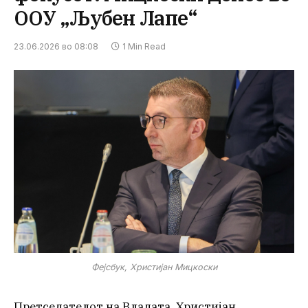
ООУ „Љубен Лапе“
23.06.2026 во 08:08
1 Min Read
Фејсбук, Христијан Мицкоски
Претседателот на Владата, Христијан