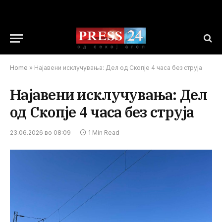
Home
»
Најавени исклучувања: Дел од Скопје 4 часа без струја
Најавени исклучувања: Дел
од Скопје 4 часа без струја
23.06.2026 во 08:09
1 Min Read