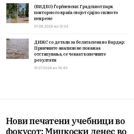
(ВИДЕО) Ѓорѓиевски: Градскиот парк
повторно го враќа својот сјај по силното
невреме
01.08.2026 во 13:03
ДИЖС со детали за белата пена во Вардар:
Првичните анализи не покажаа
отстапувања, се чекаат конечните
резултати
31.07.2026 во 16:40
Нови печатени учебници во
фокусот: Мицкоски денес во