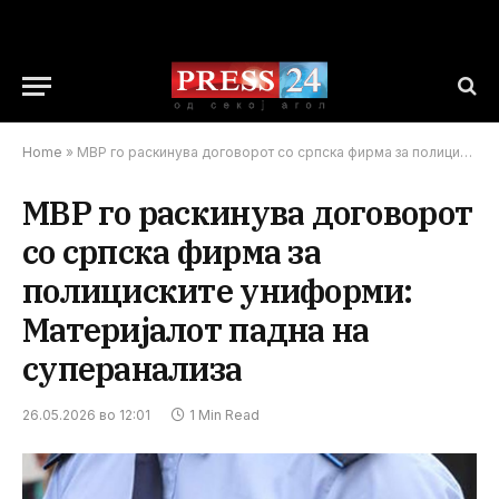
Home
»
МВР го раскинува договорот со српска фирма за полициските униформи: Материјалот падна на суперанализа
МВР го раскинува договорот
со српска фирма за
полициските униформи:
Материјалот падна на
суперанализа
26.05.2026 во 12:01
1 Min Read