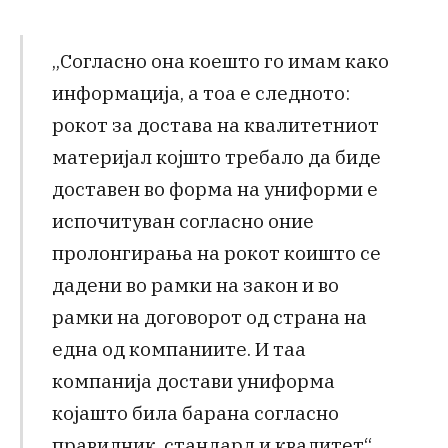
„Согласно она коешто го имам како
информација, а тоа е следното:
рокот за достава на квалитетниот
материјал којшто требало да биде
доставен во форма на униформи е
испочитуван согласно оние
пролонгирања на рокот коишто се
дадени во рамки на закон и во
рамки на договорот од страна на
една од компаниите. И таа
компанија достави униформа
којашто била барана согласно
правилник, стандард и квалитет“,