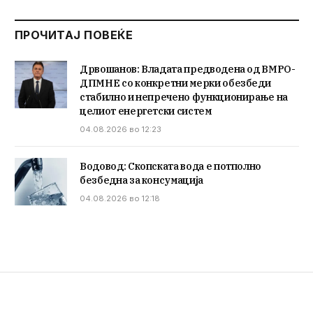
ПРОЧИТАЈ ПОВЕЌЕ
Дрвошанов: Владата предводена од ВМРО-
ДПМНЕ со конкретни мерки обезбеди
стабилно и непречено функционирање на
целиот енергетски систем
04.08.2026 во 12:23
Водовод: Скопската вода е потполно
безбедна за консумација
04.08.2026 во 12:18