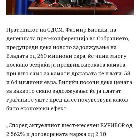
Пратеникот на СДСМ, Фатмир Битиќи, на
денешната прес-конференција во Собранието,
предупреди дека новото задолжување на
Владата од 260 милиони евра, ќе чини многу
поскапо земјаќи ја предвид високата камата,
при што само за камати државата ќе плати 58
и 64 милиони евра. Битиќи посочи дека цената
за ваквото скапо задолжување ќе ја платат
граѓаните уште пред да се почувствува каков
било економски ефект.
„Според актуелниот шест-месечен ЕУРИБОР од
2,562% и договорената маржа од 2,10