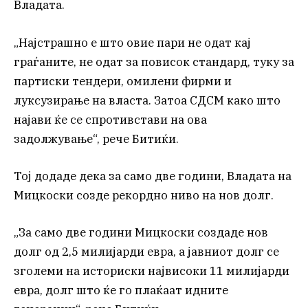
Владата.
„Најстрашно е што овие пари не одат кај
граѓаните, не одат за повисок стандард, туку за
партиски тендери, омилени фирми и
луксузирање на власта. Затоа СДСМ како што
најави ќе се спротивстави на ова
задолжување“, рече Битиќи.
Тој додаде дека за само две години, Владата на
Мицкоски созде рекордно ниво на нов долг.
„За само две години Мицкоски создаде нов
долг од 2,5 милијарди евра, а јавниот долг се
зголеми на историски највисоки 11 милијарди
евра, долг што ќе го плаќаат идните