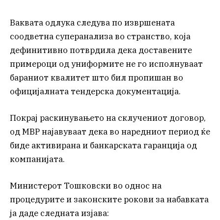
Ваквата одлука следува по извршената
соодветна суперанализа во странство, која
дефинитивно потврдила дека доставените
примероци од униформите не го исполнуваат
бараниот квалитет што бил пропишан во
официјалната тендерска документација.
Покрај раскинувањето на склучениот договор,
од МВР најавуваат дека во наредниот период ќе
биде активирана и банкарската гаранција од
компанијата.
Министерот Тошковски во однос на
процедурите и законските рокови за набавката
ја даде следната изјава: