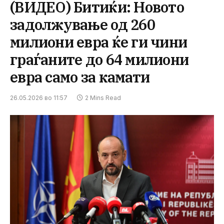
(ВИДЕО) Битиќи: Новото
задолжување од 260
милиони евра ќе ги чини
граѓаните до 64 милиони
евра само за камати
26.05.2026 во 11:57
2 Mins Read