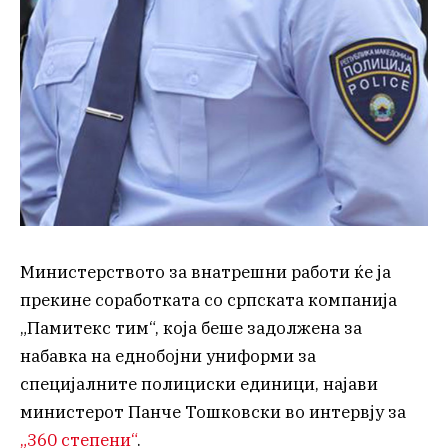
Министерството за внатрешни работи ќе ја
прекине соработката со српската компанија
„Памитекс тим“, која беше задолжена за
набавка на еднобојни униформи за
специјалните полициски единици, најави
министерот Панче Тошковски во интервју за
„360 степени“
.