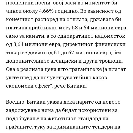
процентни поени, овој заем во моментот би
чинел околу 4,66% годишно. Во зависност од
конечниот распоред на отплата, државата би
платила приближно меѓу 58 и 64 милиони евра
само за камати, а со еднократниот надоместок
од 3,64 милиони евра, директниот финансиски
товар се движи од 61 до 67 милиони евра, без
дополнителните агенциски и други трошоци.
Ова е реалната цена што граѓаните ќе ја платат
уште пред да почувствуваат било каков
економски ефект“, рече Битиќи.
Воедно, Битиќи укажа дека парите од новото
задолжување нема да бидат искористени за
подобрување на животниот стандард на
граѓаните, туку за криминалните тендери на