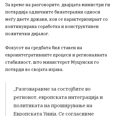
За време на разговорите, двајцата министри ги
потврдија одличните билатерални односи
меѓу двете држави, кои се карактеризираат со
континуирана соработка и конструктивен
политички дијалог.
Фокусот на средбата бил ставен на
евроинтегративните процеси и регионалната
стабилност, што министерот Муцунски го
потврди во својата изјава.
„Разговаравме за состојбите во
регионот, европската интеграција и
политиката на проширување на
Европската Унија. Се согласивме