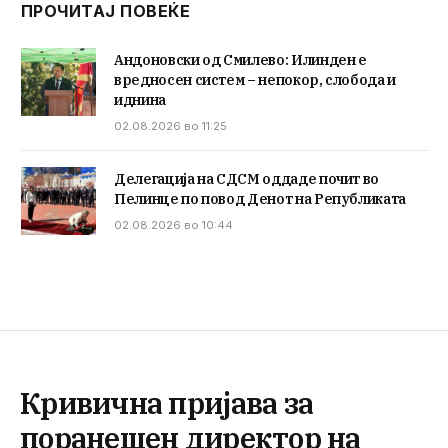
ПРОЧИТАЈ ПОВЕЌЕ
Андоновски од Смилево: Илинден е
вредносен систем – непокор, слобода и
иднина
02.08.2026 во 11:25
Делегација на СДСМ оддаде почит во
Пелинце по повод Денот на Републиката
02.08.2026 во 10:44
Кривична пријава за
поранешен директор на