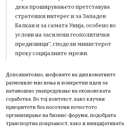
дека проширувањето претставува
стратешки интерес и за Западен
Балкан и за самата Унија, особено во
услови на засилени геополитички
предизвици“, сподели министерот
преку социјалните мрежи.
Дополнително, шефовите на дипломатиите
размениле мислења и конкретни идеи за
натамошно унапредување на економската
соработка. Во тој контекст, како клучни
приоритети беа посочени почестото
организирање на бизнис-форуми, подобрата
транспортна поврзаност, како и иницијативата