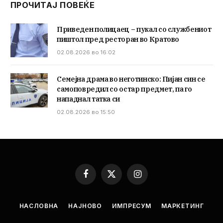
ПРОЧИТАЈ ПОВЕЌЕ
Приведен полицаец – пукал со службениот
пиштол пред ресторан во Кратово
02.08.2026 во 16:02
Семејна драма во неготинско: Пијан син се
самоповредил со остар предмет, па го
нападнал татка си
02.08.2026 во 15:50
Facebook
X
Instagram
(Twitter)
НАСЛОВНА
НАЈНОВО
ИМПРЕСУМ
МАРКЕТИНГ