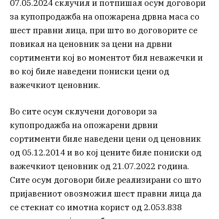
07.05.2024 склучил и потпишал осум договори
за купопродажба на опожарена дрвна маса со
шест правни лица, при што во договорите се
повикал на ценовник за цени на дрвни
сортименти кој во моментот бил неважечки и
во кој биле наведени пониски цени од
важечкиот ценовник.
Во сите осум склучени договори за
купопродажба на опожарени дрвни
сортименти биле наведени цени од ценовник
од 05.12.2014 и во кој цените биле пониски од
важечкиот ценовник од 21.07.2022 година.
Сите осум договори биле реализирани со што
пријавениот овозможил шест правни лица да
се стекнат со имотна корист од 2.053.838