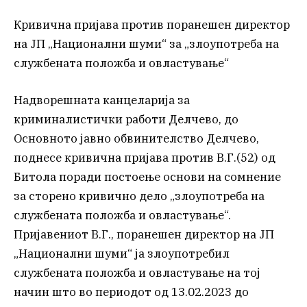
Кривична пријава против поранешен директор
на ЈП „Национални шуми“ за „злоупотреба на
службената положба и овластување“
Надворешната канцеларија за
криминалистички работи Делчево, до
Основното јавно обвинителство Делчево,
поднесе кривична пријава против В.Г.(52) од
Битола поради постоење основи на сомнение
за сторено кривично дело „злоупотреба на
службената положба и овластување“.
Пријавениот В.Г., поранешен директор на ЈП
„Национални шуми“ ја злоупотребил
службената положба и овластување на тој
начин што во периодот од 13.02.2023 до