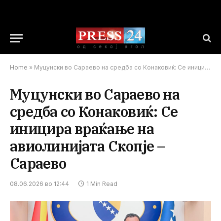
Home
»
Муцунски во Сараево на средба со Конаковиќ: Се иницира враќање на авиолинијата Скопје – Сараево
Муцунски во Сараево на
средба со Конаковиќ: Се
иницира враќање на
авиолинијата Скопје –
Сараево
08.06.2026 во 12:44
1 Min Read