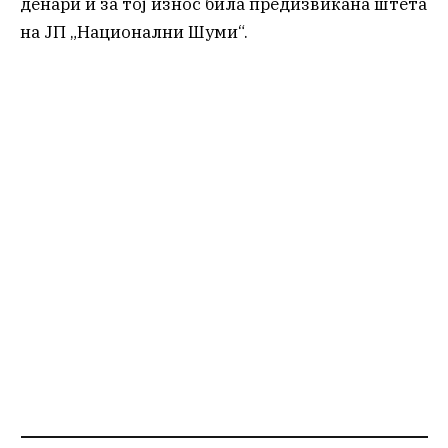
денари и за тој износ била предизвикана штета
на ЈП „Национални Шуми“.