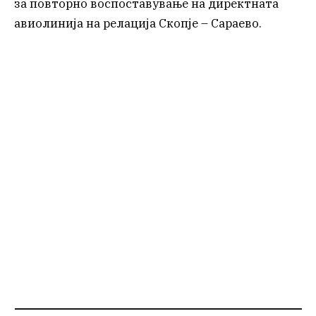
за повторно воспоставување на директната
авиолинија на релација Скопје – Сараево.