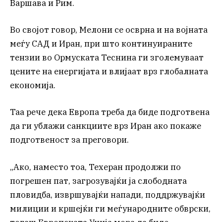
Варшава и Рим.
Во својот говор, Мелони се осврна и на војната
меѓу САД и Иран, при што континуираните
тензии во Ормуската Теснина ги зголемуваат
цените на енергијата и влијаат врз глобалната
економија.
Таа рече дека Европа треба да биде подготвена
да ги ублажи санкциите врз Иран ако покаже
подготвеност за преговори.
„Ако, наместо тоа, Техеран продолжи по
погрешен пат, загрозувајќи ја слободната
пловидба, извршувајќи напади, поддржувајќи
милиции и кршејќи ги меѓународните обврски,