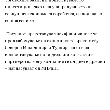
трговската размена, привлекувањето
инвестиции, како и за унапредувањето на
севкупната економска соработка, се додава во
соопштението.
-Настанот претставува значајна можност за
продлабочување на економските врски меѓу
Северна Македонија и Турција, како и за
воспоставување нови деловни контакти и
партнерства меѓу компаниите од двете држави
– нагласуваат од МНРиНТ.