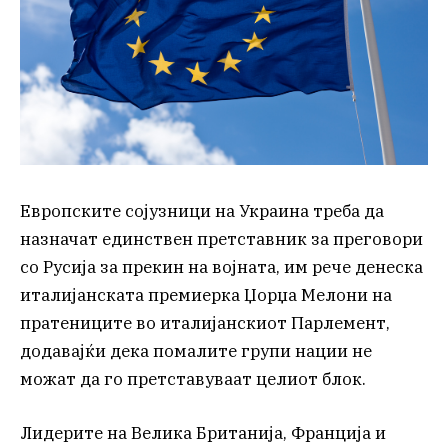
Европските сојузници на Украина треба да
назначат единствен претставник за преговори
со Русија за прекин на војната, им рече денеска
италијанската премиерка Џорџа Мелони на
пратениците во италијанскиот Парлемeнт,
додавајќи дека помалите групи нации не
можат да го претставуваат целиот блок.
Лидерите на Велика Британија, Франција и