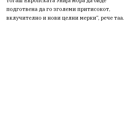
тогаш Европската Унија мора да биде
подготвена да го зголеми притисокот,
вклучително и нови целни мерки“, рече таа.