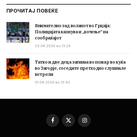
ПРОЧИТАЈ ПОВЕЌЕ
Внимателно зад воланот во Грција:
Полицијата казнува и „кочење“ на
сообраќајот
03.08.2026 во 13:24
Татко и две деца загинаа во пожар во куќа
во Загорје, соседите претходно слушнале
истрели
01.08.2026 во 13:40
Facebook
X
Instagram
(Twitter)