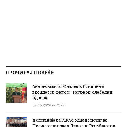
ПРОЧИТАЈ ПОВЕЌЕ
Андоновски од Смилево: Илинден е
вредносен систем – непокор, слобода и
иднина
02.08.2026 во 11:25
Делегација на СДСМ оддаде почит во
Пелинце по повод Денот на Републиката