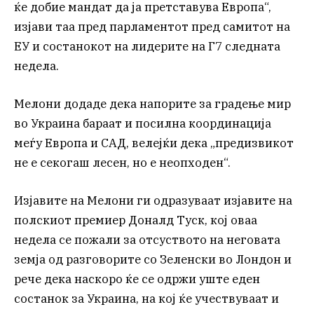
ќе добие мандат да ја претставува Европа“,
изјави таа пред парламентот пред самитот на
ЕУ и состанокот на лидерите на Г7 следната
недела.
Мелони додаде дека напорите за градење мир
во Украина бараат и посилна координација
меѓу Европа и САД, велејќи дека „предизвикот
не е секогаш лесен, но е неопходен“.
Изјавите на Мелони ги одразуваат изјавите на
полскиот премиер Доналд Туск, кој оваа
недела се пожали за отсуството на неговата
земја од разговорите со Зеленски во Лондон и
рече дека наскоро ќе се одржи уште еден
состанок за Украина, на кој ќе учествуваат и