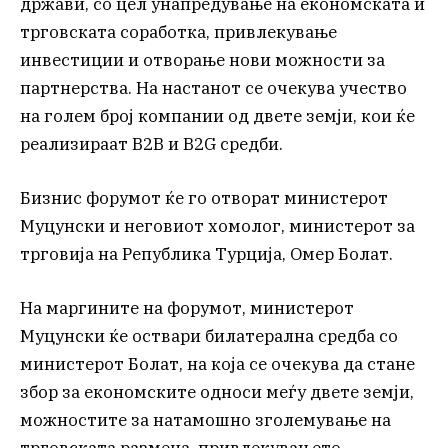
држави, со цел унапредување на економската и
трговската соработка, привлекување
инвестиции и отворање нови можности за
партнерства. На настанот се очекува учество
на голем број компании од двете земји, кои ќе
реализираат B2B и B2G средби.
Бизнис форумот ќе го отворат министерот
Муцунски и неговиот хомолог, министерот за
трговија на Република Турција, Омер Болат.
На маргините на форумот, министерот
Муцунски ќе оствари билатерална средба со
министерот Болат, на која се очекува да стане
збор за економските односи меѓу двете земји,
можностите за натамошно зголемување на