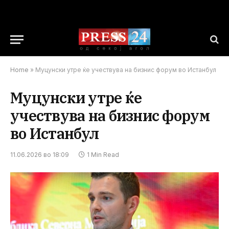
Home
»
Муцунски утре ќе учествува на бизнис форум во Истанбул
Муцунски утре ќе
учествува на бизнис форум
во Истанбул
11.06.2026 во 18:09
1 Min Read