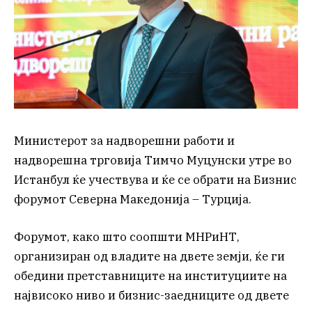
Министерот за надворешни работи и
надворешна трговија Тимчо Муцунски утре во
Истанбул ќе учествува и ќе се обрати на Бизнис
форумот Северна Македонија – Турција.
Форумот, како што соопшти МНРиНТ,
организиран од владите на двете земји, ќе ги
обедини претставниците на институциите на
највисоко ниво и бизнис-заедниците од двете