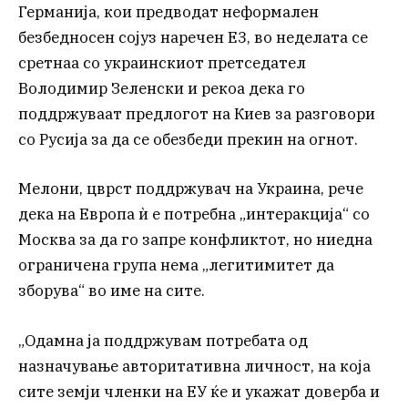
Германија, кои предводат неформален
безбедносен сојуз наречен Е3, во неделата се
сретнаа со украинскиот претседател
Володимир Зеленски и рекоа дека го
поддржуваат предлогот на Киев за разговори
со Русија за да се обезбеди прекин на огнот.
Мелони, цврст поддржувач на Украина, рече
дека на Европа ѝ е потребна „интеракција“ со
Москва за да го запре конфликтот, но ниедна
ограничена група нема „легитимитет да
зборува“ во име на сите.
„Одамна ја поддржувам потребата од
назначување авторитативна личност, на која
сите земји членки на ЕУ ќе и укажат доверба и