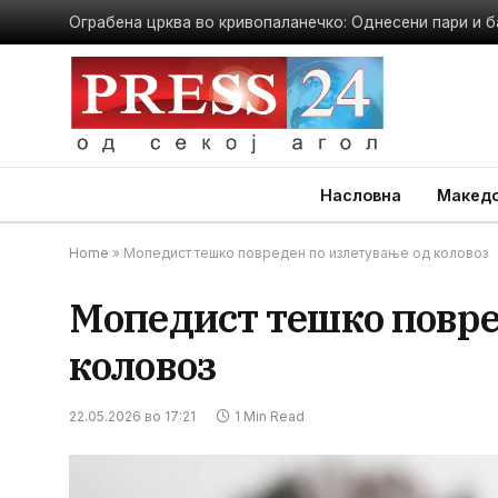
Ограбена црква во кривопаланечко: Однесени пари и б
Насловна
Македо
Home
»
Мопедист тешко повреден по излетување од коловоз
Мопедист тешко повре
коловоз
22.05.2026 во 17:21
1 Min Read