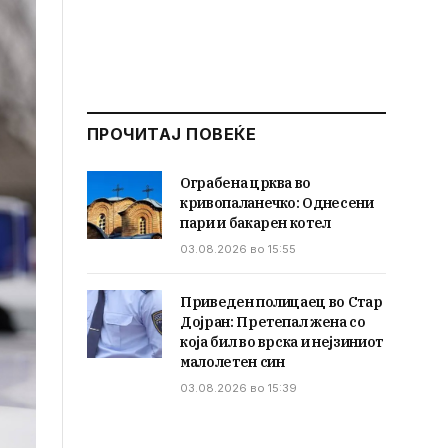
ПРОЧИТАЈ ПОВЕЌЕ
Ограбена црква во
кривопаланечко: Однесени
пари и бакарен котел
03.08.2026 во 15:55
Приведен полицаец во Стар
Дојран: Претепал жена со
која бил во врска и нејзиниот
малолетен син
03.08.2026 во 15:39