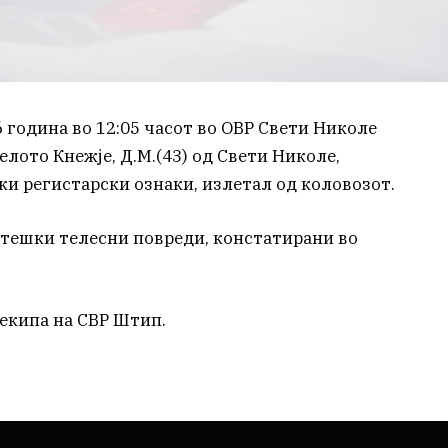
 година во 12:05 часот во ОВР Свети Николе
елото Кнежје, Д.М.(43) од Свети Николе,
ки регистарски ознаки, излетал од коловозот.
о тешки телесни повреди, констатирани во
екипа на СВР Штип.