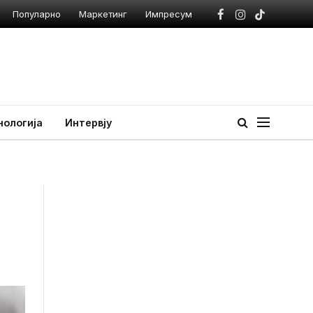
Популарно
Маркетинг
Импресум
Facebook
Instagram
TikTok
нологија
Интервју