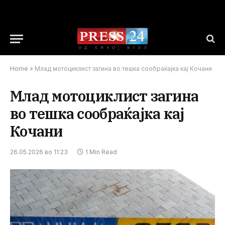
Home
»
Млад мотоциклист загина во тешка сообраќајка кај Кочани
Млад мотоциклист загина
во тешка сообраќајка кај
Кочани
26.05.2026 во 11:23
1 Min Read