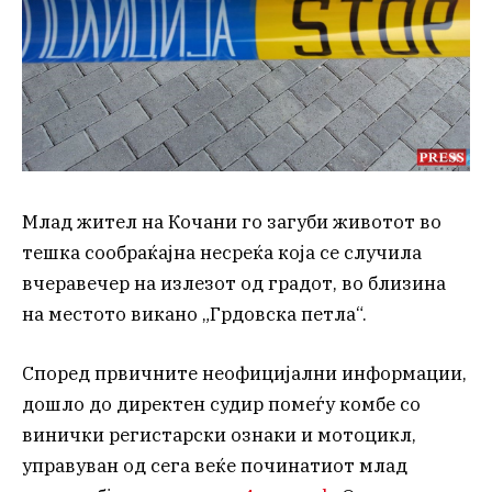
Млад жител на Кочани го загуби животот во
тешка сообраќајна несреќа која се случила
вчеравечер на излезот од градот, во близина
на местото викано „Грдовска петла“.
Според првичните неофицијални информации,
дошло до директен судир помеѓу комбе со
винички регистарски ознаки и мотоцикл,
управуван од сега веќе починатиот млад