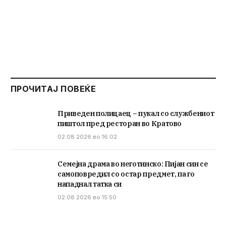
ПРОЧИТАЈ ПОВЕЌЕ
Приведен полицаец – пукал со службениот
пиштол пред ресторан во Кратово
02.08.2026 во 16:02
Семејна драма во неготинско: Пијан син се
самоповредил со остар предмет, па го
нападнал татка си
02.08.2026 во 15:50