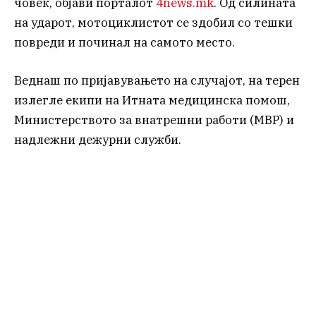
човек, објави порталот
4news.mk
. Од силината
на ударот, мотоциклистот се здобил со тешки
повреди и починал на самото место.
Веднаш по пријавувањето на случајот, на терен
излегле екипи на Итната медицинска помош,
Министерството за внатрешни работи (МВР) и
надлежни дежурни служби.