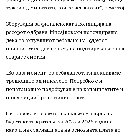
тужби од минатото, кои се исплаќаат“, рече тој.
Зборувајќи за финансиската кондиција на
ресорот одбрана, Мисајловски потенцираше
дека со актуелниот ребаланс на Буџетот,
приоритет се дава токму на подмирувањето на
старите сметки.
„Во овој момент, со ребалансот, ги покриваме
трошоците од минатото. Потребно е и
понатамошно подобрување на капацитетите и
инвестиции“, рече министерот.
Петровска во своето прашање се осврна на
буџетските кратења за 2025 и 2026 година,
како и на стагнацијата на основната плата во