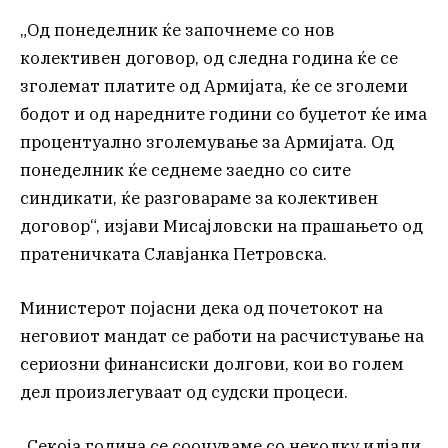
„Од понеделник ќе започнеме со нов
колективен договор, од следна година ќе се
зголемат платите од Армијата, ќе се зголеми
бодот и од наредните години со буџетот ќе има
процентуално зголемување за Армијата. Од
понеделник ќе седнеме заедно со сите
синдикати, ќе разговараме за колективен
договор“, изјави Мисајловски на прашањето од
пратеничката Славјанка Петровска.
Министерот појасни дека од почетокот на
неговиот мандат се работи на расчистување на
сериозни финансиски долгови, кои во голем
дел произлегуваат од судски процеси.
„Секоја година се соочуваме со неколку илјади