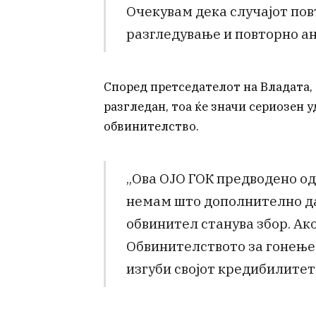
Очекувам дека случајот пов
разгледување и повторно ан
Според претседателот на Владата,
разгледан, тоа ќе значи сериозен 
обвинителство.
„Ова ОЈО ГОК предводено од
немам што дополнително да 
обвинител станува збор. Ако
Обвинителството за гонење
изгуби својот кредибилитет