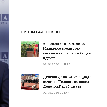
ПРОЧИТАЈ ПОВЕЌЕ
Андоновски од Смилево:
Илинден е вредносен
систем – непокор, слобода и
иднина
02.08.2026 во 11:25
Делегација на СДСМ оддаде
почит во Пелинце по повод
Денот на Републиката
02.08.2026 во 10:44