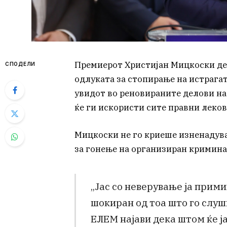
Премиерот Христијан Мицкоски де
СПОДЕЛИ
одлуката за стопирање на истрагат
увидот во реновираните делови на 
ќе ги искористи сите правни леков
Мицкоски не го криеше изненадув
за гонење на организиран кримина
„Јас со неверување ја прими
шокиран од тоа што го слу
ЕЛЕМ најави дека штом ќе ј