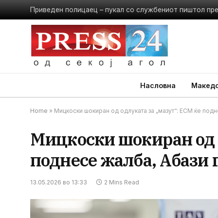
Приведен полицаец – пукал со службениот пиштол пр
Насловна
Македо
Home
»
Мицкоски шокиран од одлуката за „мазут“: ЕСМ ќе подн
Мицкоски шокиран од о
поднесе жалба, Абази 
13.05.2026 во 13:33
2 Mins Read