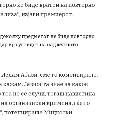
торно ќе биде вратен на повторно
ализа“, изјави премиерот.
 доколку предметот не биде повторно
удар врз угледот на надлежното
 Ислам Абази, сме го коментирале,
кажам. Јавноста знае за каков
 тоа не се случи, тогаш навистина
 на организиран криминал ќе го
“, потенцираше Мицкоски.