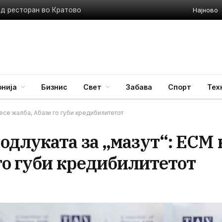
Најново
ед ресторан во Кратово
нија
Бизнис
Свет
Забава
Спорт
Тех
есе жалба, Абази го губи кредибилитетот
длуката за „мазут“: ЕСМ 
го губи кредибилитетот