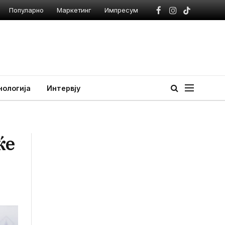
Популарно
Маркетинг
Импресум
Facebook
Instagram
TikTok
нологија
Интервју
ќе