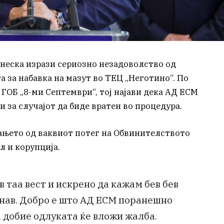
неска изрази сериозно незадоволство од
а за набавка на мазут во ТЕЦ „Неготино“. По
ГОБ „8-ми Септември“, тој најави дека АД ЕСМ
и за случајот да биде вратен во процедура.
ањето од ваквиот потег на Обвинителството
л и корупција.
в таа вест и искрено да кажам бев бев
шнав. Добро е што АД ЕСМ поранешно
а добие одлуката ќе вложи жалба.