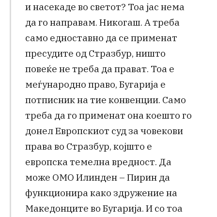
и насекаде во светот? Тоа јас нема
да го направам. Никогаш. А треба
само едноставно да се применат
пресудите од Стразбур, ништо
повеќе не треба да прават. Тоа е
меѓународно право, Бугарија е
потписник на тие конвенции. Само
треба да го применат она коешто го
донел Европскиот суд за човекови
права во Стразбур, којшто е
европска темелна вредност. Да
може ОМО Илинден – Пирин да
функционира како здружение на
Македонците во Бугарија. И со тоа