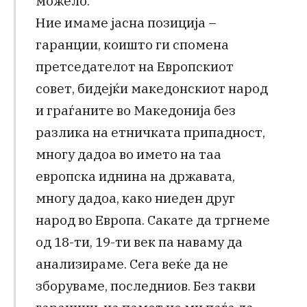
можело.
Ние имаме јасна позиција –
гаранции, коишто ги спомена
претседателот на Европскиот
совет, бидејќи македонскиот народ
и граѓаните во Македонија без
разлика на етничката припадност,
многу дадоа во името на таа
европска иднина на државата,
многу дадоа, како ниеден друг
народ во Европа. Сакате да тргнеме
од 18-ти, 19-ти век па наваму да
анализираме. Сега веќе да не
зборуваме, последниов. Без такви