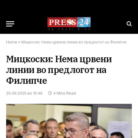
Home
»
Мицкоски: Нема црвени линии во предлогот на Филипче
Мицкоски: Нема црвени
линии во предлогот на
Филипче
26.09.2025 во 15:49
4 Mins Read