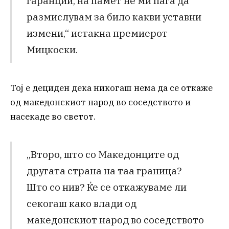
гаранции, на памет не ми паѓа да
размислувам за било какви уставни
измени,“ истакна премиерот
Мицкоски.
Тој е дециден дека никогаш нема да се откаже
од македонскиот народ во соседството и
насекаде во светот.
„Второ, што со Македонците од
другата страна на таа граница?
Што со нив? Ќе се откажуваме ли
секогаш како влади од
македонскиот народ во соседството