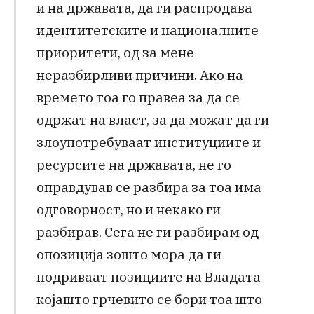
и на државата, да ги распродава
идентитетските и националните
приоритети, од за мене
неразбирливи причини. Ако на
времето тоа го правеа за да се
одржат на власт, за да можат да ги
злоупотребуваат институциите и
ресурсите на државата, не го
оправдував се разбира за тоа има
одговорност, но и некако ги
разбирав. Сега не ги разбирам од
опозиција зошто мора да ги
подриваат позициите на Владата
којашто грчевито се бори тоа што