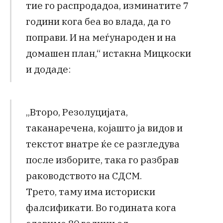
тие го распродадоа, изминатите 7
години кога беа во влада, да го
поправи. И на меѓународен и на
домашен план,“ истакна Мицкоски
и додаде:
„Второ, Резолуцијата,
таканаречена, којашто ја видов и
текстот внатре ќе се разгледува
после изборите, така го разбрав
раководството на СДСМ.
Трето, таму има историски
фалсификати. Во годината кога