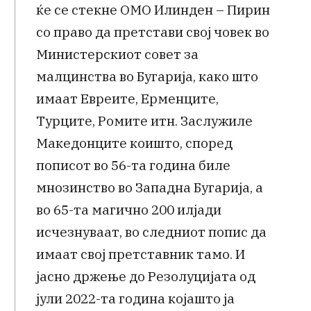
ќе се стекне ОМО Илинден – Пирин
со право да претстави свој човек во
Министерскиот совет за
малцинства во Бугарија, како што
имаат Евреите, Ерменците,
Турците, Ромите итн. Заслужиле
Македонците коишто, според
пописот во 56-та година биле
мнозинство во Западна Бугарија, а
во 65-та магично 200 илјади
исчезнуваат, во следниот попис да
имаат свој претставник тамо. И
јасно држење до Резолуцијата од
јули 2022-та година којашто ја