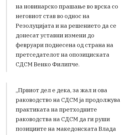
на новинарско прашање во врска со
неговиот став во однос на
Резолуцијата и на решението да се
донесат уставни измени до
февруари поднесена од страна на
претседателот на опозициската
СДСМ Венко Филипче.
„Првиот дел е дека, за жал и ова
раководство на СДСМ ја продолжува
практиката на претходните
раководства на СДСМ да ги руши
позициите на македонската Влада