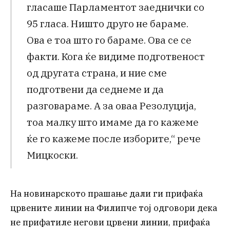
гласаше Парламентот заеднички со
95 гласа. Ништо друго не бараме.
Ова е тоа што го бараме. Ова се се
факти. Кога ќе видиме подготвеност
од другата страна, и ние сме
подготвени да седнеме и да
разговараме. А за оваа Резолуција,
тоа малку што имаме да го кажеме
ќе го кажеме после изборите,“ рече
Мицкоски.
На новинарското прашање дали ги прифаќа
црвените линии на Филипче тој одговори дека
не прифатиле негови црвени линии, прифаќа