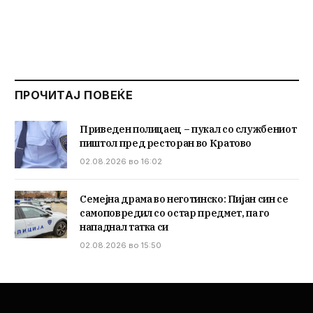
ПРОЧИТАЈ ПОВЕЌЕ
Приведен полицаец – пукал со службениот
пиштол пред ресторан во Кратово
02.08.2026 во 16:02
Семејна драма во неготинско: Пијан син се
самоповредил со остар предмет, па го
нападнал татка си
02.08.2026 во 15:50