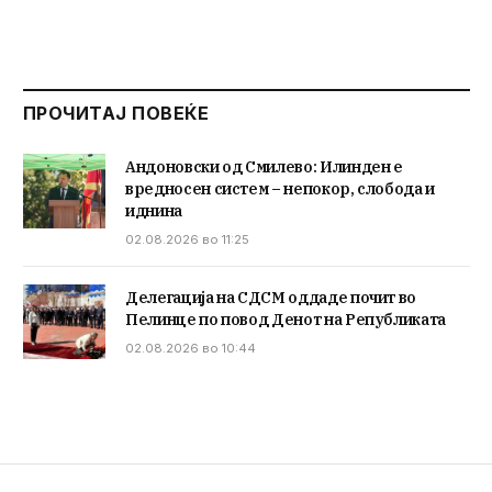
ПРОЧИТАЈ ПОВЕЌЕ
Андоновски од Смилево: Илинден е
вредносен систем – непокор, слобода и
иднина
02.08.2026 во 11:25
Делегација на СДСМ оддаде почит во
Пелинце по повод Денот на Републиката
02.08.2026 во 10:44