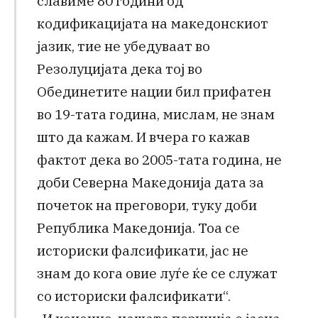
славиме 80 години од
кодификацијата на македонскиот
јазик, тие не убедуваат во
Резолуцијата дека тој во
Обединетите нации бил прифатен
во 19-тата година, мислам, не знам
што да кажам. И вчера го кажав
фактот дека во 2005-тата година, не
доби Северна Македонија дата за
почеток на преговори, туку доби
Република Македонија. Тоа се
историски фалсификати, јас не
знам до кога овие луѓе ќе се служат
со историски фалсификати“.