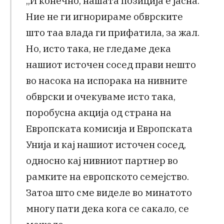
„И конечно, нашата позиција е јасна.
Ние не ги игнорираме обврските
што таа влада ги прифатила, за жал.
Но, исто така, не гледаме дека
нашиот источен сосед прави нешто
во насока на испорака на нивните
обврски и очекуваме исто така,
поробусна акција од страна на
Европската комисија и Европската
Унија и кај нашиот источен сосед,
односно кај нивниот партнер во
рамките на европското семејство.
Затоа што сме виделе во минатото
многу пати дека кога се сакало, се