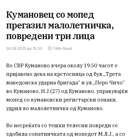
Кумановец со мопед
прегазил малолетничка,
повредени три лица
26.09.2025 во 15:33
1 Min Read
Во СВР Куманово вчера околу 19:50 часот е
пријавено дека на крстосница од бул.„Трета
македонска ударна бригада“ и ул.„Перо Чичо“
во Куманово, Н.Ј.(27) од Куманово, управувајќи
мопед со кумановски регистарски ознаки,
удрил во малолетничка од Куманово.
Во несреќата со тешки телесни повреди се
здобила сопатничката од мопедот М.Л.Ј., а со