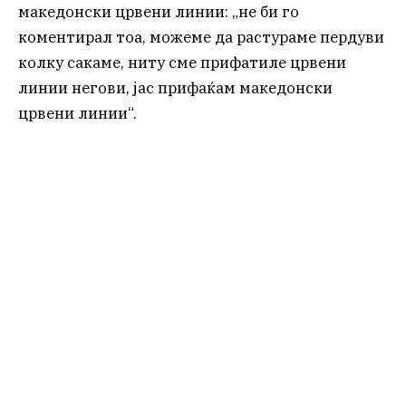
македонски црвени линии: „не би го
коментирал тоа, можеме да растураме пердуви
колку сакаме, ниту сме прифатиле црвени
линии негови, јас прифаќам македонски
црвени линии“.