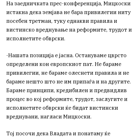
На заедничката прес-конференција, Мицкоски
истакна дека земјава не бара привилегии ниту
посебен третман, туку еднакви правила и
вистинско вреднување на реформите, трудот и
исполнетите обврски.
-Нашата позиција е јасна. Остануваме цврсто
определени кон европскиот пат. Не бараме
привилегии, не бараме олеснети правила и не
бараме нешто што не им припаѓа и на другите.
Бараме принципи, кредибилен и предвидлив
процес во кој реформите, трудот, заслугите и
исполнетите обврски ќе бидат вистински
вреднувани, нагласи Мицкоски.
Тој посочи дека Владата и понатаму ќе