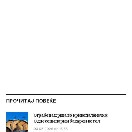
ПРОЧИТАЈ ПОВЕЌЕ
Ограбена црква во кривопаланечко:
Однесени пари и бакарен котел
03.08.2026 во 15:55