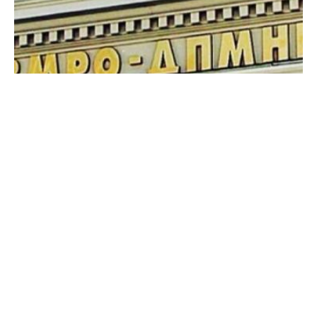
Лудилото на СДС нема крај, немаат чувство за
реалност.
Очигледно имате кратка меморија, па затоа да
ве потсетиме дека пролетта 2025 година
Преспанскиот регион беше погоден од мраз и
родот на јаболка беше намален за 50%. За