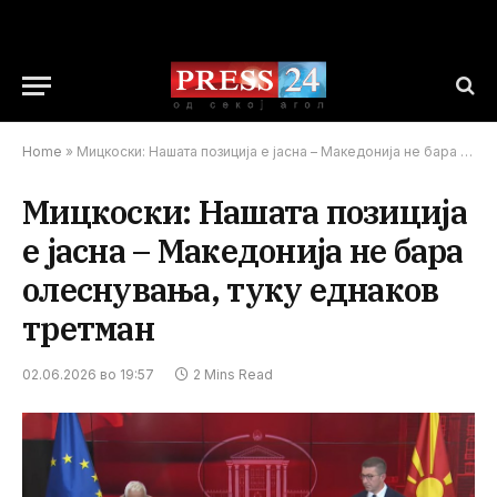
Home
»
Мицкоски: Нашата позиција е јасна – Македонија не бара олеснувања, туку еднаков третман
Мицкоски: Нашата позиција
е јасна – Македонија не бара
олеснувања, туку еднаков
третман
02.06.2026 во 19:57
2 Mins Read