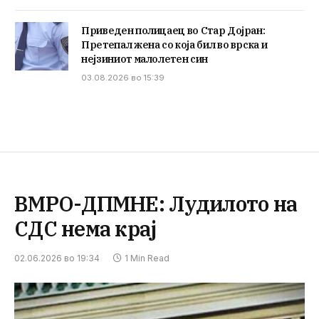
Приведен полицаец во Стар Дојран:
Претепал жена со која бил во врска и
нејзиниот малолетен син
03.08.2026 во 15:39
ВМРО-ДПМНЕ: Лудилото на
СДС нема крај
02.06.2026 во 19:34
1 Min Read