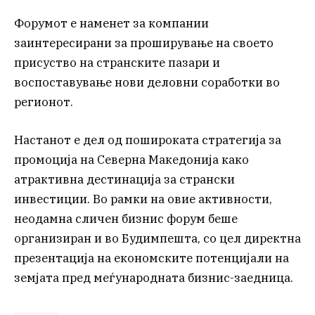
Форумот е наменет за компании
заинтересирани за проширување на своето
присуство на странските пазари и
воспоставување нови деловни соработки во
регионот.
Настанот е дел од пошироката стратегија за
промоција на Северна Македонија како
атрактивна дестинација за странски
инвестиции. Во рамки на овие активности,
неодамна сличен бизнис форум беше
организиран и во Будимпешта, со цел директна
презентација на економските потенцијали на
земјата пред меѓународната бизнис-заедница.