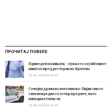
ПРОЧИТАЈ ПОВЕЌЕ
Приведен полицаец – пукал со службениот
пиштол пред ресторан во Кратово
02.08.2026 во 16:02
Семејна драма во неготинско: Пијан син се
самоповредил со остар предмет, па го
нападнал татка си
02.08.2026 во 15:50