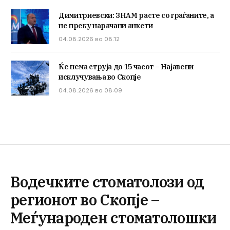
Димитриевски: ЗНАМ расте со граѓаните, а
не преку нарачани анкети
04.08.2026 во 08:12
Ќе нема струја до 15 часот – Најавени
исклучувања во Скопје
04.08.2026 во 08:09
Водечките стоматолози од
регионот во Скопје –
Меѓународен стоматолошки