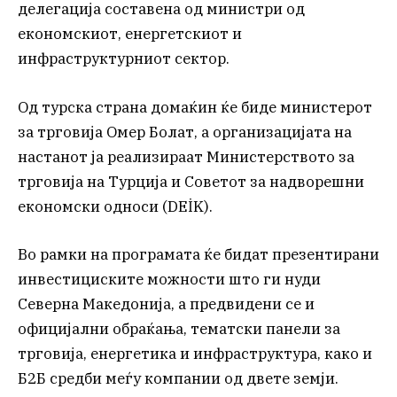
делегација составена од министри од
економскиот, енергетскиот и
инфраструктурниот сектор.
Од турска страна домаќин ќе биде министерот
за трговија Омер Болат, а организацијата на
настанот ја реализираат Министерството за
трговија на Турција и Советот за надворешни
економски односи (DEİK).
Во рамки на програмата ќе бидат презентирани
инвестициските можности што ги нуди
Северна Македонија, а предвидени се и
официјални обраќања, тематски панели за
трговија, енергетика и инфраструктура, како и
Б2Б средби меѓу компании од двете земји.