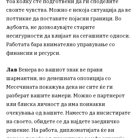
тоа колку сте подготвени да ги споделите
своите чувства. Можно е некоја ситуација да ве
поттикне да поставите појасни граници. Во
љубовта, не дозволувајте старите
несигурности да влијаат на сегашните односи.
Работата бара внимателно управување со
финансии и ресурси.
Лав
Венера во вашиот знак ве прави
шармантни, но денешната опозиција со
Месечината покажува дека не сите ќе ги
разберат вашите намери. Можно е партнерот
или блиска личност да има поинакви
очекувања од вашите. Наместо да инсистирате
на своето, обидете се да најдете заедничко
решение. На работа, дипломатијата ќе ви