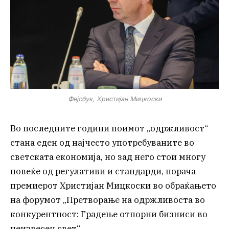
Фејсбук, Христијан Мицкоски
Во последните години поимот „одржливост“
стана еден од најчесто употребуваните во
светската економија, но зад него стои многу
повеќе од регулативи и стандарди, порача
премиерот Христијан Мицкоски во обраќањето
на форумот „Претворање на одржливоста во
конкурентност: Градење отпорни бизниси во
неизвесен свет“.