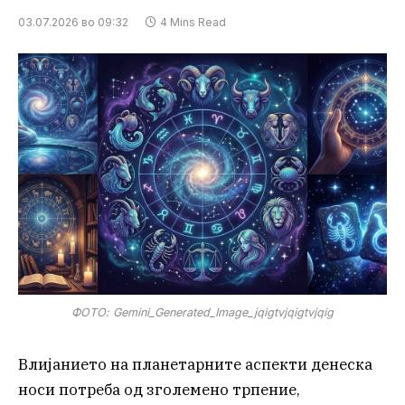
03.07.2026 во 09:32
4 Mins Read
ФОТО: Gemini_Generated_Image_jqigtvjqigtvjqig
Влијанието на планетарните аспекти денеска
носи потреба од зголемено трпение,