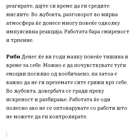
реагирате, дајте си време да ги средите
мислите. Во љубовта, разговорот во мирна
атмосфера ќе донесе многу повеќе одколку
импулсивна реакција. Работата бара смиреност
и трпение.
Риби
Денес ќе ви годи малку повеќе тишина и
време за себе. Можно е да почувствувате туѓи
емоции посилно од вообичаено, па затоа е
важно да не ги преземате сите грижи врз себе.
Во љубовта, довербата се гради преку
искреност и разбирање. Работата ќе оди
полесно ако не се оптоварувате со работи што
не можете да ги контролирате.