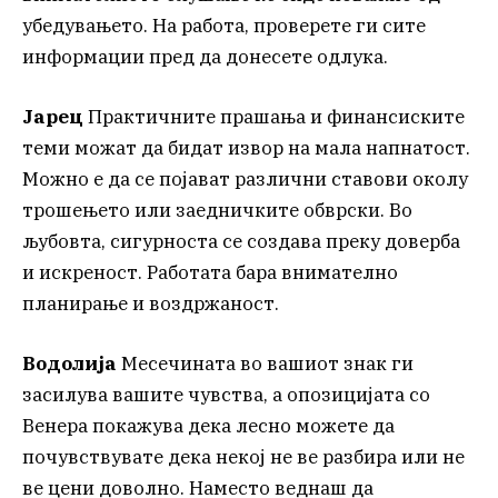
убедувањето. На работа, проверете ги сите
информации пред да донесете одлука.
Јарец
Практичните прашања и финансиските
теми можат да бидат извор на мала напнатост.
Можно е да се појават различни ставови околу
трошењето или заедничките обврски. Во
љубовта, сигурноста се создава преку доверба
и искреност. Работата бара внимателно
планирање и воздржаност.
Водолија
Месечината во вашиот знак ги
засилува вашите чувства, а опозицијата со
Венера покажува дека лесно можете да
почувствувате дека некој не ве разбира или не
ве цени доволно. Наместо веднаш да