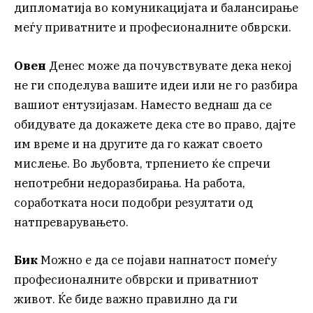
дипломатија во комуникацијата и балансирање
меѓу приватните и професионалните обврски.
Овен
Денес може да почувствувате дека некој
не ги споделува вашите идеи или не го разбира
вашиот ентузијазам. Наместо веднаш да се
обидувате да докажете дека сте во право, дајте
им време и на другите да го кажат своето
мислење. Во љубовта, трпението ќе спречи
непотребни недоразбирања. На работа,
соработката носи подобри резултати од
натпреварувањето.
Бик
Можно е да се појави напнатост помеѓу
професионалните обврски и приватниот
живот. Ќе биде важно правилно да ги