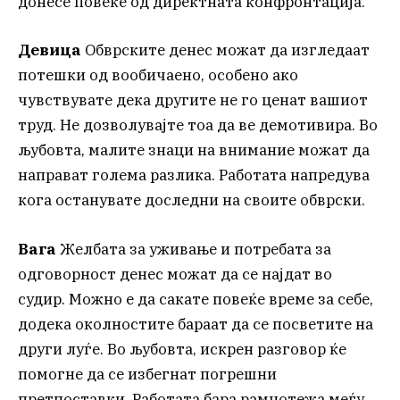
донесе повеќе од директната конфронтација.
Девица
Обврските денес можат да изгледаат
потешки од вообичаено, особено ако
чувствувате дека другите не го ценат вашиот
труд. Не дозволувајте тоа да ве демотивира. Во
љубовта, малите знаци на внимание можат да
направат голема разлика. Работата напредува
кога останувате доследни на своите обврски.
Вага
Желбата за уживање и потребата за
одговорност денес можат да се најдат во
судир. Можно е да сакате повеќе време за себе,
додека околностите бараат да се посветите на
други луѓе. Во љубовта, искрен разговор ќе
помогне да се избегнат погрешни
претпоставки. Работата бара рамнотежа меѓу