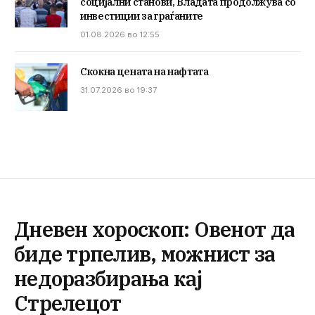
социјални станови, Владата продолжува со
инвестиции за граѓаните
01.08.2026 во 12:55
Скокна цената на нафтата
31.07.2026 во 19:37
Дневен хороскоп: Овенот да
биде трпелив, можнист за
недоразбирања кај
Стрелецот