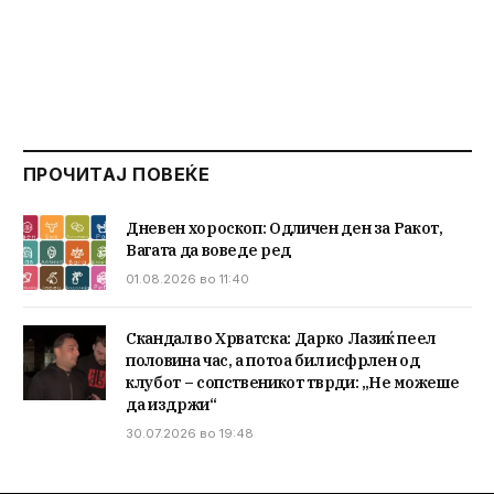
ПРОЧИТАЈ ПОВЕЌЕ
Дневен хороскоп: Одличен ден за Ракот,
Вагата да воведе ред
01.08.2026 во 11:40
Скандал во Хрватска: Дарко Лазиќ пеел
половина час, а потоа бил исфрлен од
клубот – сопственикот тврди: „Не можеше
да издржи“
30.07.2026 во 19:48