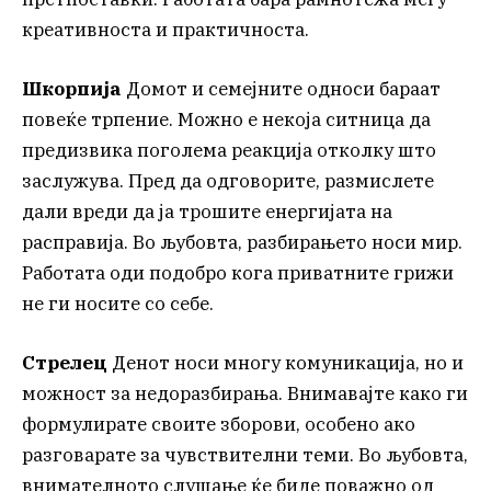
креативноста и практичноста.
Шкорпија
Домот и семејните односи бараат
повеќе трпение. Можно е некоја ситница да
предизвика поголема реакција отколку што
заслужува. Пред да одговорите, размислете
дали вреди да ја трошите енергијата на
расправија. Во љубовта, разбирањето носи мир.
Работата оди подобро кога приватните грижи
не ги носите со себе.
Стрелец
Денот носи многу комуникација, но и
можност за недоразбирања. Внимавајте како ги
формулирате своите зборови, особено ако
разговарате за чувствителни теми. Во љубовта,
внимателното слушање ќе биде поважно од