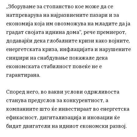
„Зборуваме за стопанство кое може да се
натпреварува на најразвиените пазари и за
економија која им овозможува на младите да ја
градат својата иднина дома“, рече премиерот,
додавајќи дека глобалните кризи како војните,
енергетската криза, инфлацијата и нарушените
синџири на снабдување покажале дека
економската стабилност повеќе не е
гарантирана.
Според него, во вакви услови одржливоста
станува предуслов за конкурентност, а
компаниите што ќе инвестираат во енергетска
ефикасност, дигитализација и иновации ќе
бидат двигатели на идниот економски развој.