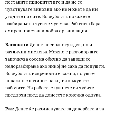
поставите приоритетите и да не се
чувствувате виновни ако не можете да им
угодите на сите. Во љубовта, покажете
разбирање за туѓите чувства. Работата бара
смирен пристап и добра организация.
Близнаци
Денот носи многу идеи, но и
различни мислења. Можно е разговор што
започнува сосема обично да заврши со
недоразбирање ако никој не сака да попушти.
Во љубовта, искреноста е важна, но уште
поважно е начинот на кој ги кажувате
работите. На работа, слушнете ги туѓите
предлози пред да донесете конечна одлука.
Рак
Денес ќе размислувате за довербата и за