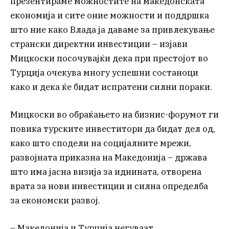
презентираме можностите на македонската
економија и сите оние можности и поддршка
што ние како Влада ја даваме за привлекување
странски директни инвестиции – изјави
Мицкоски посочувајќи дека при престојот во
Турција очекува многу успешни состаноци
како и дека ќе бидат испратени силни пораки.
Мицкоски во обраќањето на бизнис-форумот ги
повика турските инвеститори да бидат дел од,
како што сподели на социјалните мрежи,
развојната приказна на Македонија – држава
што има јасна визија за иднината, отворена
врата за нови инвестиции и силна определба
за економски развој.
– Македонија и Турција негуваат