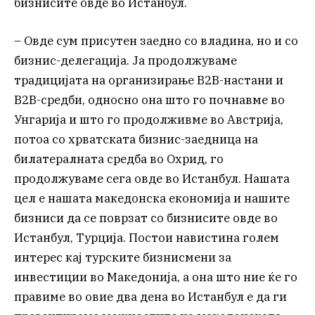
бизнисите овде во Истанбул.
– Овде сум присутен заедно со владина, но и со
бизнис-делегација. Ја продолжуваме
традицијата на организирање B2B-настани и
B2B-средби, односно она што го почнавме во
Унгарија и што го продолживме во Австрија,
потоа со хрватската бизнис-заедница на
билатералната средба во Охрид, го
продолжуваме сега овде во Истанбул. Нашата
цел е нашата македонска економија и нашите
бизниси да се поврзат со бизнисите овде во
Истанбул, Турција. Постои навистина голем
интерес кај турските бизнисмени за
инвестиции во Македонија, а она што ние ќе го
правиме во овие два дена во Истанбул е да ги