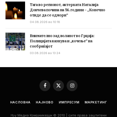
Тага во регионот, актерката Наталија
Дончева почина на 56. години – „Конечно
отиде да се одмори“
04.08.2026 во 10:18
Внимателно зад воланот во Грција:
Полицијата казнува и „кочење“ на
сообраќајот
03.08.2026 во 13:24
Facebook
X
Instagram
(Twitter)
НАСЛОВНА
НАЈНОВО
ИМПРЕСУМ
МАРКЕТИНГ
Њу Медиа Комјуникејшн © 2010 | сите права заштитени