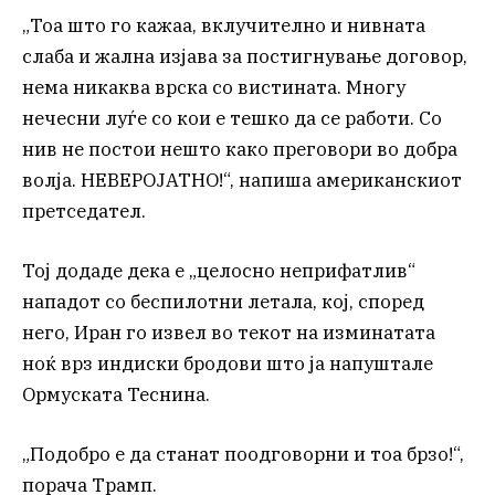
„Тоа што го кажаа, вклучително и нивната
слаба и жална изјава за постигнување договор,
нема никаква врска со вистината. Многу
нечесни луѓе со кои е тешко да се работи. Со
нив не постои нешто како преговори во добра
волја. НЕВЕРОЈАТНО!“, напиша американскиот
претседател.
Тој додаде дека е „целосно неприфатлив“
нападот со беспилотни летала, кој, според
него, Иран го извел во текот на изминатата
ноќ врз индиски бродови што ја напуштале
Ормуската Теснина.
„Подобро е да станат поодговорни и тоа брзо!“,
порача Трамп.