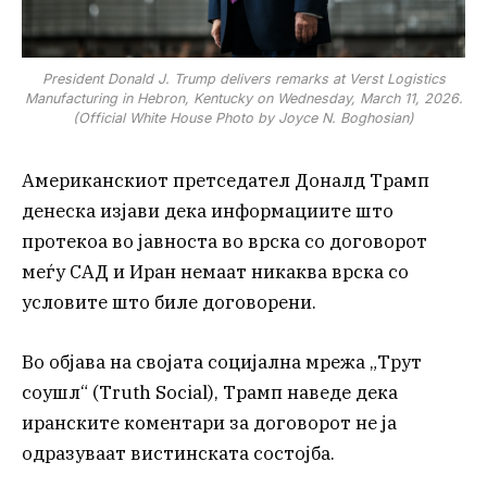
President Donald J. Trump delivers remarks at Verst Logistics
Manufacturing in Hebron, Kentucky on Wednesday, March 11, 2026.
(Official White House Photo by Joyce N. Boghosian)
Американскиот претседател Доналд Трамп
денеска изјави дека информациите што
протекоа во јавноста во врска со договорот
меѓу САД и Иран немаат никаква врска со
условите што биле договорени.
Во објава на својата социјална мрежа „Трут
соушл“ (Truth Social), Трамп наведе дека
иранските коментари за договорот не ја
одразуваат вистинската состојба.