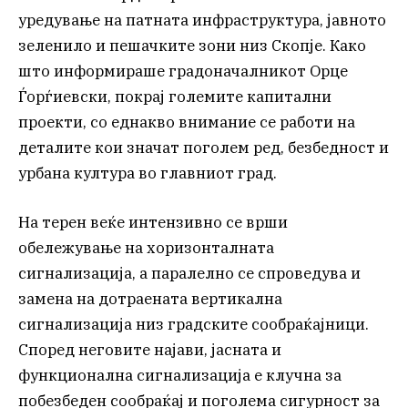
уредување на патната инфраструктура, јавното
зеленило и пешачките зони низ Скопје. Како
што информираше градоначалникот Орце
Ѓорѓиевски, покрај големите капитални
проекти, со еднакво внимание се работи на
деталите кои значат поголем ред, безбедност и
урбана култура во главниот град.
На терен веќе интензивно се врши
обележување на хоризонталната
сигнализација, а паралелно се спроведува и
замена на дотраената вертикална
сигнализација низ градските сообраќајници.
Според неговите најави, јасната и
функционална сигнализација е клучна за
побезбеден сообраќај и поголема сигурност за