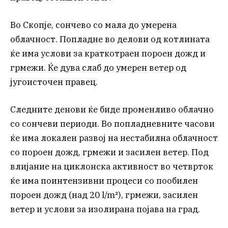
Во Скопје, сончево со мала до умерена
облачност. Попладне во делови од котлината
ќе има услови за краткотраен пороен дожд и
грмежи. Ќе дува слаб до умерен ветер од
југоисточен правец.
Следните денови ќе биде променливо облачно
со сончеви периоди. Во попладневните часови
ќе има локален развој на нестабилна облачност
со пороен дожд, грмежи и засилен ветер. Под
влијание на циклонска активност во четврток
ќе има поинтензивни процеси со пообилен
пороен дожд (над 20 l/m²), грмежи, засилен
ветер и услови за изолирана појава на град.