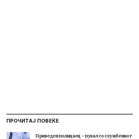
ПРОЧИТАЈ ПОВЕЌЕ
Приведен полицаец – пукал со службениот