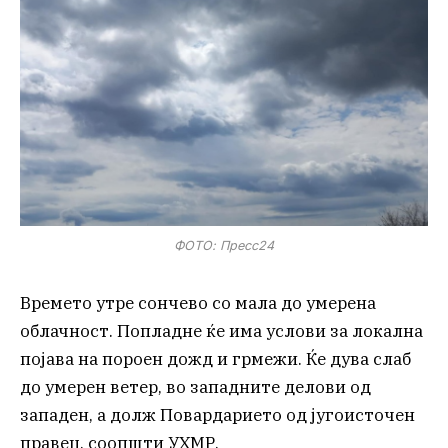
ФОТО: Пресс24
Времето утре сончево со мала до умерена
облачност. Попладне ќе има услови за локална
појава на пороен дожд и грмежи. Ќе дува слаб
до умерен ветер, во западните делови од
западен, а долж Повардарието од југоисточен
правец, соопшти УХМР.