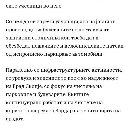
сите учесници во него.
Со цел да се спречи узурпацијата на јавниот
простор, долж булеварите се поставуваат
заштитни столпчиња кои треба да ги
обезбедат пешачките и велосипедските патеки
од непрописно паркирање автомобили.
Паралелно со инфраструктурните активности,
се уредува и зеленилото кое е во надлежност
на Град Скопје, со фокус на чистење на
парковите и булеварите. Екипите
континуирано работат и на чистење на
коритото на реката Вардар на територијата на
градот.