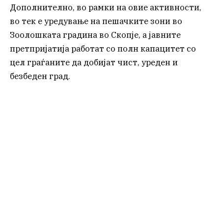
Дополнително, во рамки на овие активности,
во тек е уредување на пешачките зони во
Зоолошката градина во Скопје, а јавните
претпријатија работат со полн капацитет со
цел граѓаните да добијат чист, уреден и
безбеден град.