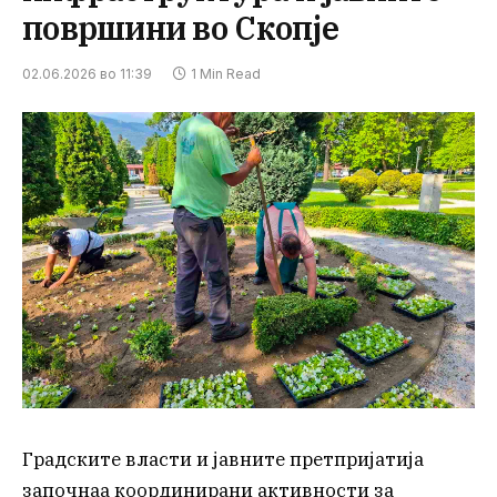
површини во Скопје
02.06.2026 во 11:39
1 Min Read
Градските власти и јавните претпријатија
започнаа координирани активности за