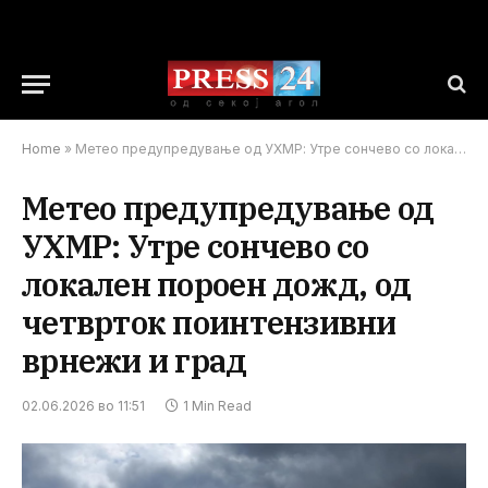
Home
»
Метео предупредување од УХМР: Утре сончево со локален пороен дожд, од четврток поинтензивни врнежи и град
Метео предупредување од
УХМР: Утре сончево со
локален пороен дожд, од
четврток поинтензивни
врнежи и град
02.06.2026 во 11:51
1 Min Read