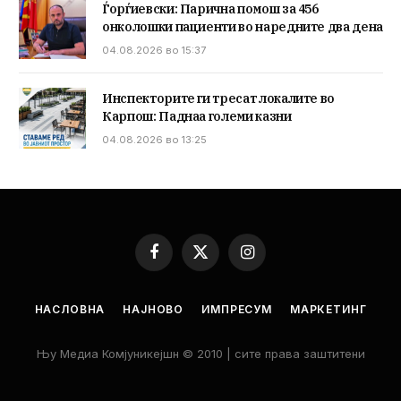
Ѓорѓиевски: Парична помош за 456
онколошки пациенти во наредните два дена
04.08.2026 во 15:37
Инспекторите ги тресат локалите во
Карпош: Паднаа големи казни
04.08.2026 во 13:25
Facebook
X
Instagram
(Twitter)
НАСЛОВНА
НАЈНОВО
ИМПРЕСУМ
МАРКЕТИНГ
Њу Медиа Комјуникејшн © 2010 | сите права заштитени