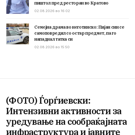
пиштол пред ресторан во Кратово
02.08.2026 во 16:02
Семејна драма во неготинско: Пијан син се
самоповредил со остар предмет, па го
нападнал татка си
02.08.2026 во 15:50
(ФОТО) Ѓорѓиевски:
Интензивни активности за
уредување на сообраќајната
инфраструктура и јавните