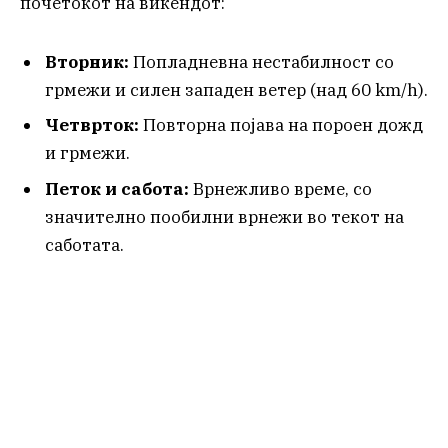
почетокот на викендот:
Вторник:
Попладневна нестабилност со
грмежи и силен западен ветер (над 60 km/h).
Четврток:
Повторна појава на пороен дожд
и грмежи.
Петок и сабота:
Врнежливо време, со
значително пообилни врнежи во текот на
саботата.