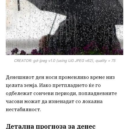
CREATOR: gd-jpeg v1.0 (using IJG JPEG v62), quality = 75
Денешниот ден носи променливо време низ
целата земја. Иако претпладнето ќе го
одбележат сончеви периоди, попладневните
часови можат да изненадат со локална
нестабилност.
Детална прогноза за денес