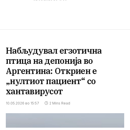
Набљудувал егзотична
птица на депонија во
Аргентина: Откриен е
„нултиот пациент“ со
хантавирусот
10.05.2026 во 15:57
2 Mins Read