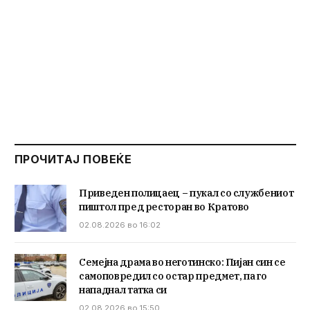
ПРОЧИТАЈ ПОВЕЌЕ
Приведен полицаец – пукал со службениот
пиштол пред ресторан во Кратово
02.08.2026 во 16:02
Семејна драма во неготинско: Пијан син се
самоповредил со остар предмет, па го
нападнал татка си
02.08.2026 во 15:50