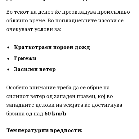
Во текот на денот ќе преовладува променливо
облачно време. Во попладневните часови се
очекуваат услови за:
Краткотраен пороен дожд
Грмежи
Засилен ветер
Особено внимание треба да се обрне на
силниот ветер од западен правец, кој во
западните делови на земјата ќе достигнува
брзина од над
60 km/h
.
Температурни вредности: