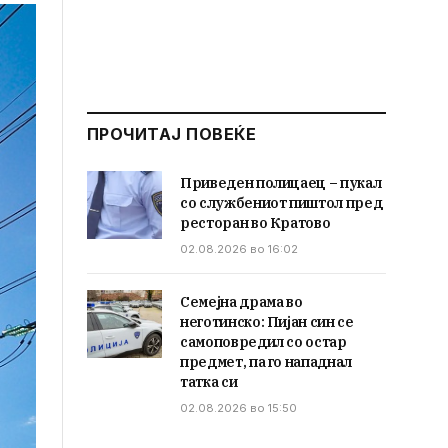
ПРОЧИТАЈ ПОВЕЌЕ
Приведен полицаец – пукал
со службениот пиштол пред
ресторан во Кратово
02.08.2026 во 16:02
Семејна драма во
неготинско: Пијан син се
самоповредил со остар
предмет, па го нападнал
татка си
02.08.2026 во 15:50