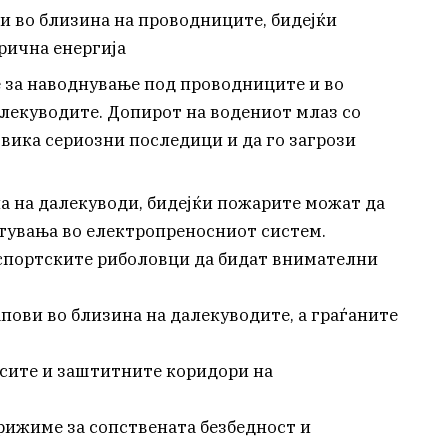
ки во близина на проводниците, бидејќи
рична енергија
е за наводнување под проводниците и во
лекуводите. Допирот на водениот млаз со
ика сериозни последици и да го загрози
а на далекуводи, бидејќи пожарите можат да
тувања во електропреносниот систем.
спортските риболовци да бидат внимателни
пови во близина на далекуводите, а граѓаните
асите и заштитните коридори на
грижиме за сопствената безбедност и