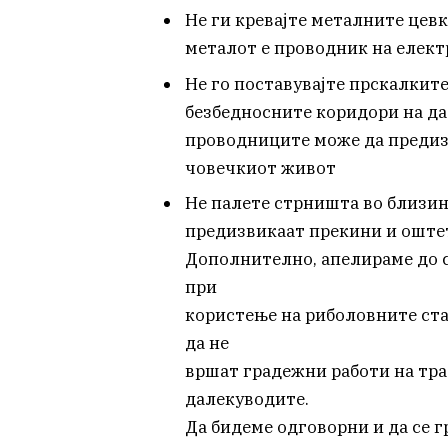
Не ги кревајте металните цев
металот е проводник на елект
Не го поставувајте прскалкит
безбедносните коридори на да
проводниците може да предизв
човечкиот живот
Не палете стрништа во близин
предизвикаат прекини и оште
Дополнително, апелираме до 
при
користење на риболовните ста
да не
вршат градежни работи на тр
далекуводите.
Да бидеме одговорни и да се 