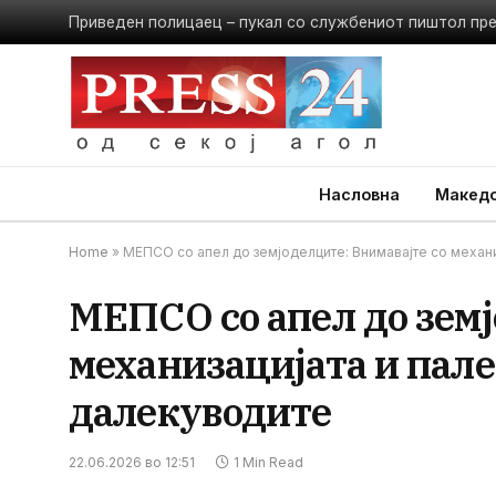
Приведен полицаец – пукал со службениот пиштол пр
Насловна
Македо
Home
»
МЕПСО со апел до земјоделците: Внимавајте со механ
МЕПСО со апел до земј
механизацијата и пал
далекуводите
22.06.2026 во 12:51
1 Min Read