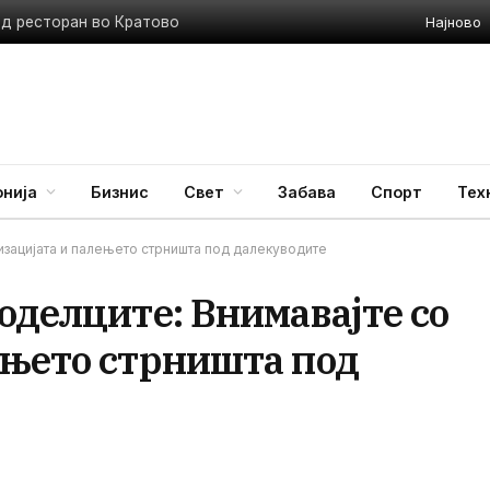
Најново
ед ресторан во Кратово
нија
Бизнис
Свет
Забава
Спорт
Тех
изацијата и палењето стрништа под далекуводите
оделците: Внимавајте со
ењето стрништа под