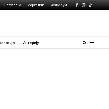
Популарно
Маркетинг
Импресум
Facebook
Instagram
TikTok
нологија
Интервју