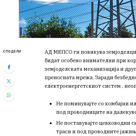
АД МЕПСО ги повикува земјоделцит
СПОДЕЛИ
бидат особено внимателни при кор
земјоделската механизација и дру
преносната мрежа. Заради безбедно
електроенергетскиот систем , неоп
Не поминувајте со комбајни и
под проводниците на далекув
Не поставувајте цевководни с
траси и под проводните јажи