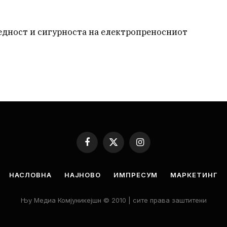
бедност и сигурноста на електропреносниот
Facebook
X
Instagram
(Twitter)
НАСЛОВНА
НАЈНОВО
ИМПРЕСУМ
МАРКЕТИНГ
Њу Медиа Комјуникејшн © 2010 | сите права заштитени