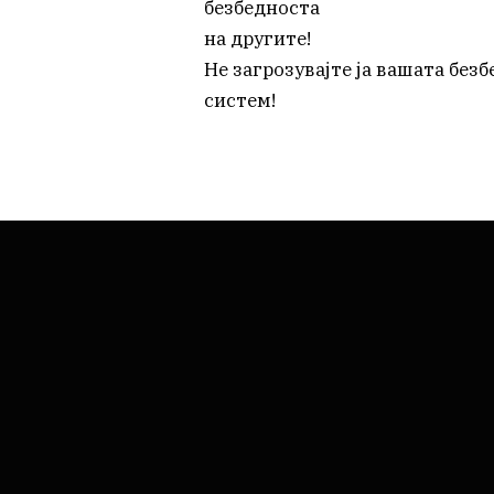
безбедноста
на другите!
Не загрозувајте ја вашата без
систем!