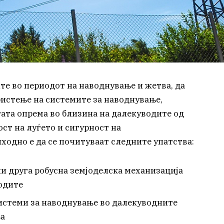
е во периодот на наводнување и жетва, да
истење на системите за наводнување,
гата опрема во близина на далекуводите од
ст на луѓето и сигурност на
ходно е да се почитуваат следните упатства:
ли друга робусна земјоделска механизација
одите
истеми за наводнување во далекуводните
ња