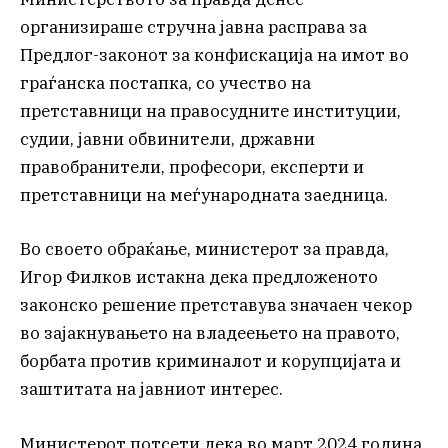
организираше стручна јавна расправа за
Предлог-законот за конфискација на имот во
граѓанска постапка, со учество на
претставници на правосудните институции,
судии, јавни обвинители, државни
правобранители, професори, експерти и
претставници на меѓународната заедница.
Во своето обраќање, министерот за правда,
Игор Филков истакна дека предложеното
законско решение претставува значаен чекор
во зајакнувањето на владеењето на правото,
борбата против криминалот и корупцијата и
заштитата на јавниот интерес.
Министерот потсети дека во март 2024 година