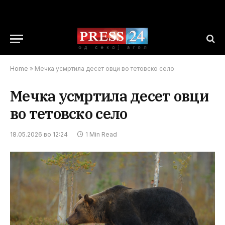
Home
»
Мечка усмртила десет овци во тетовско село
Мечка усмртила десет овци
во тетовско село
18.05.2026 во 12:24
1 Min Read