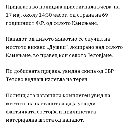
Пријавата во полиција пристигнала вчера, на
17 мај, околу 14:30 часот, од страна на 69-
годишниот Ф.Р. од селото Камењане.
Нападот од дивото животно се случил на
местото викано „Душки“, лоцирано над селото
Камењане, во правец кон селото Јеловјане.
По добиената пријава, увидна екипа од СВР
Тетово веднаш излегла на терен.
Полицијата извршила комплетен увид на
местото на настанот за да ја утврди
фактичката состојба и причинетата
материјална штета од нападот.