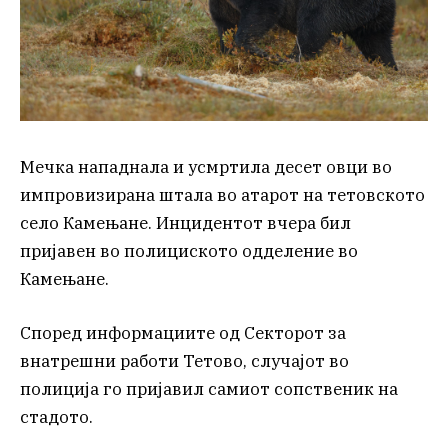
Мечка нападнала и усмртила десет овци во
импровизирана штала во атарот на тетовското
село Камењане. Инцидентот вчера бил
пријавен во полициското одделение во
Камењане.
Според информациите од Секторот за
внатрешни работи Тетово, случајот во
полиција го пријавил самиот сопственик на
стадото.