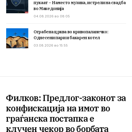
пукаат – Наместо музика, истрели на свадба
во Македонија
04.08.2026 во 08:05
Ограбена црква во кривопаланечко:
Однесени пари и бакарен котел
03.08.2026 во 15:55
Филков: Предлог-законот за
конфискација на имот во
граѓанска постапка е
клучен чекор во борбата