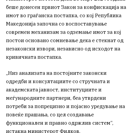
беше донесен првиот Закон за конфискација на
имот во граѓанска постапка, со кој Република
Македонија започна со воспоставување
современ механизам за одземање имот за кој
постои основано сомневање дека е стекнат од
незаконски извори, независно од исходот на
кривичната постапка.
„Низ анализата на постојните законски
одредби и консултациите со стручната и
академската јавност, институциите и
меѓународните партнери, беа утврдени
потреби за попрецизно и појасно уредување на
повеќе прашања, со цел создавање
функционален и правно одржлив систем“,
истакна министерот Филков.