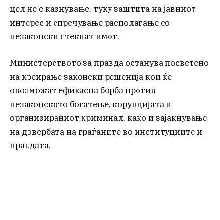
цел не е казнување, туку заштита на јавниот
интерес и спречување располагање со
незаконски стекнат имот.
Министерството за правда останува посветено
на креирање законски решенија кои ќе
овозможат ефикасна борба против
незаконското богатење, корупцијата и
организираниот криминал, како и зајакнување
на довербата на граѓаните во институциите и
правдата.