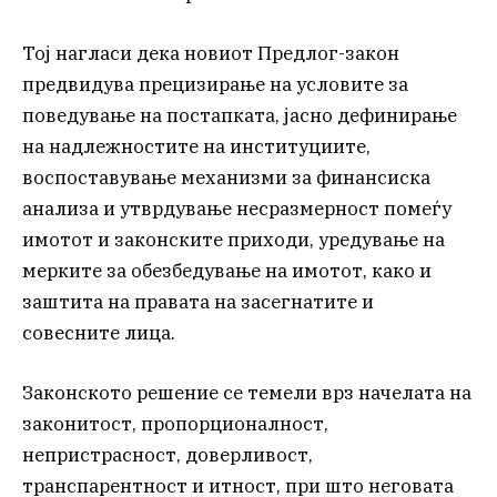
Тој нагласи дека новиот Предлог-закон
предвидува прецизирање на условите за
поведување на постапката, јасно дефинирање
на надлежностите на институциите,
воспоставување механизми за финансиска
анализа и утврдување несразмерност помеѓу
имотот и законските приходи, уредување на
мерките за обезбедување на имотот, како и
заштита на правата на засегнатите и
совесните лица.
Законското решение се темели врз начелата на
законитост, пропорционалност,
непристрасност, доверливост,
транспарентност и итност, при што неговата