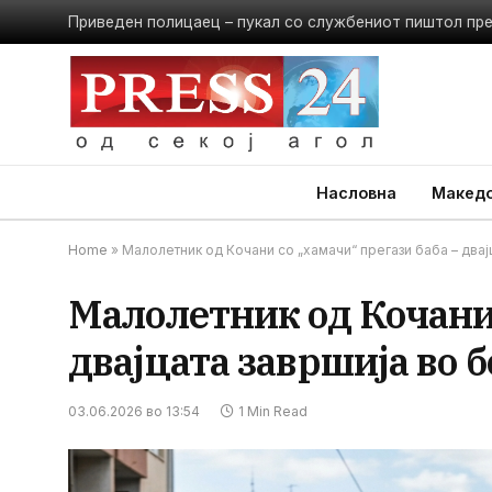
Приведен полицаец – пукал со службениот пиштол пр
Насловна
Македо
Home
»
Малолетник од Кочани со „хамачи“ прегази баба – двај
Малолетник од Кочани 
двајцата завршија во 
03.06.2026 во 13:54
1 Min Read