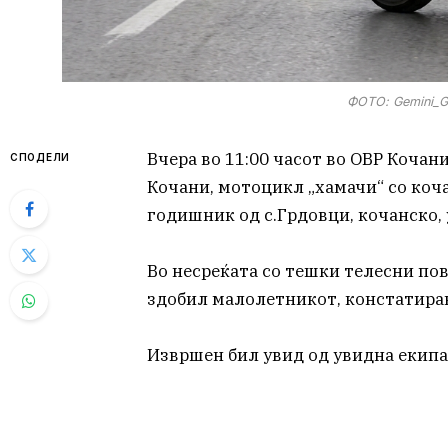
ФОТО: Gemini_Ge
Вчера во 11:00 часот во ОВР Кочани
СПОДЕЛИ
Кочани, мотоцикл „хамачи“ со коча
годишник од с.Грдовци, кочанско, 
Во несреќата со тешки телесни повр
здобил малолетникот, констатиран
Извршен бил увид од увидна екипа