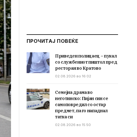
ПРОЧИТАЈ ПОВЕЌЕ
Приведен полицаец – пукал
со службениот пиштол пред
ресторан во Кратово
02.08.2026 во 16:02
Семејна драма во
неготинско: Пијан син се
самоповредил со остар
предмет, па го нападнал
татка си
02.08.2026 во 15:50