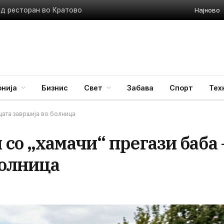
Најново
ед ресторан во Кратово
нија
Бизнис
Свет
Забава
Спорт
Тех
цата завршија во болница
со „хамачи“ прегази баба 
болница