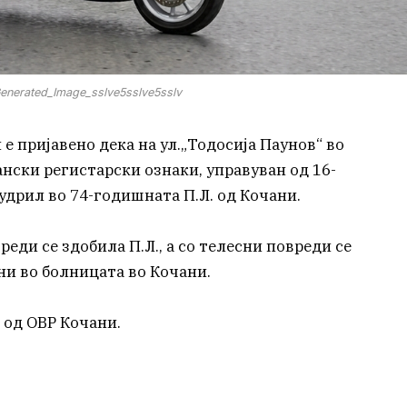
nerated_Image_sslve5sslve5sslv
 е пријавено дека на ул.„Тодосија Паунов“ во
нски регистарски ознаки, управуван од 16-
удрил во 74-годишната П.Л. од Кочани.
еди се здобила П.Л., а со телесни повреди се
и во болницата во Кочани.
 од ОВР Кочани.