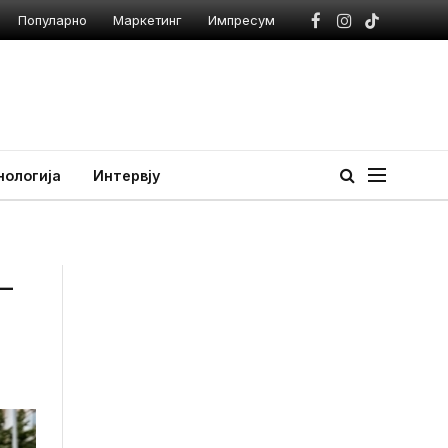
Популарно
Маркетинг
Импресум
Facebook
Instagram
TikTok
нологија
Интервју
–