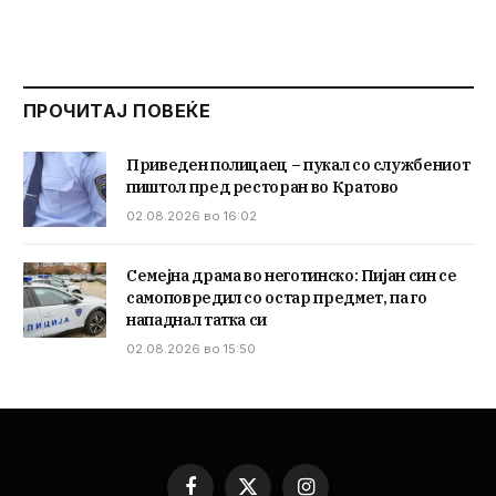
ПРОЧИТАЈ ПОВЕЌЕ
Приведен полицаец – пукал со службениот
пиштол пред ресторан во Кратово
02.08.2026 во 16:02
Семејна драма во неготинско: Пијан син се
самоповредил со остар предмет, па го
нападнал татка си
02.08.2026 во 15:50
Facebook
X
Instagram