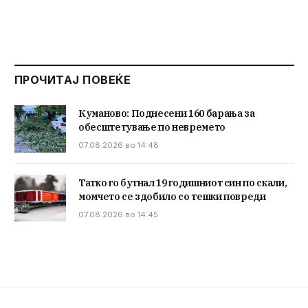
ПРОЧИТАЈ ПОВЕЌЕ
Куманово: Поднесени 160 барања за
обесштетување по невремето
07.08.2026 во 14:48
Татко го бутнал 19 годишниот син по скали,
момчето се здобило со тешки повреди
07.08.2026 во 14:45