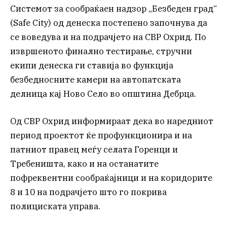
Системот за сообраќаен надзор „Безбеден град“
(Safe City) од денеска постепено започнува да
се воведува и на подрачјето на СВР Охрид. По
извршеното финално тестирање, стручни
екипи денеска ги ставија во функција
безбедносните камери на автопатската
делница кај Ново Село во општина Дебрца.
Од СВР Охрид информираат дека во наредниот
период проектот ќе профункционира и на
патниот правец меѓу селата Горенци и
Требеништа, како и на останатите
пофреквентни сообраќајници и на коридорите
8 и 10 на подрачјето што го покрива
полициската управа.