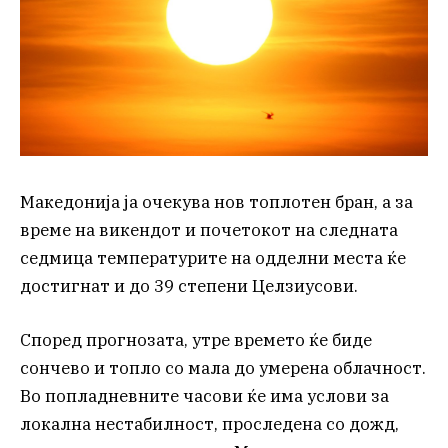
Македонија ја очекува нов топлотен бран, а за
време на викендот и почетокот на следната
седмица температурите на одделни места ќе
достигнат и до 39 степени Целзиусови.
Според прогнозата, утре времето ќе биде
сончево и топло со мала до умерена облачност.
Во попладневните часови ќе има услови за
локална нестабилност, проследена со дожд,