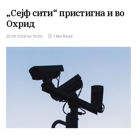
„Сејф сити“ пристигна и во
Охрид
25.06.2026 во 19:00
1 Min Read