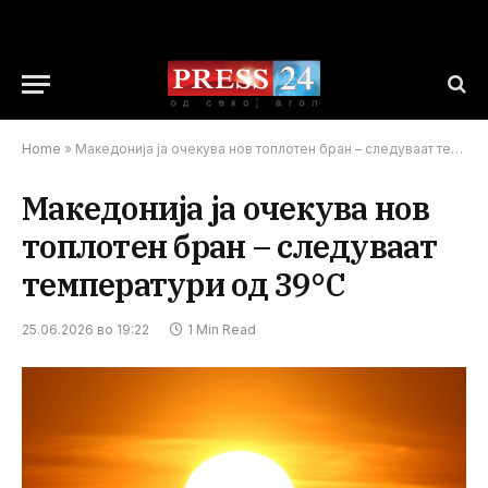
Home
»
Македонија ја очекува нов топлотен бран – следуваат температури од 39°C
Македонија ја очекува нов
топлотен бран – следуваат
температури од 39°C
25.06.2026 во 19:22
1 Min Read