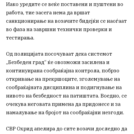
Иако уредите се веќе поставени и пуштени во
работа, тие засега нема да вршат
санкционирање на возачите бидејќи се наоѓаат
во фаза на завршни технички проверки и
тестирања.
Од полицијата посочуваат дека системот
„Безбеден град“ ќе овозможи засилена и
континуирана сообраќајна контрола, побрзо
откривање на прекршоците, зголемување на
сообраќајната дисциплина и подигнување на
нивото на безбедност на патиштата. Воедно, се
очекува неговата примена да придонесе и за
намалување на бројот на сообраќајни незгоди.
СВР Охрид апелира до сите возачи доследно да