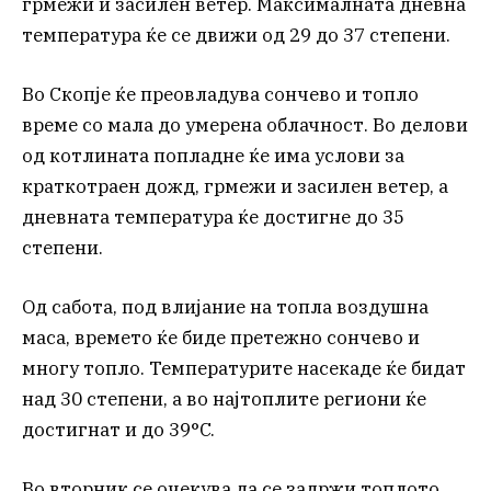
грмежи и засилен ветер. Максималната дневна
температура ќе се движи од 29 до 37 степени.
Во Скопје ќе преовладува сончево и топло
време со мала до умерена облачност. Во делови
од котлината попладне ќе има услови за
краткотраен дожд, грмежи и засилен ветер, а
дневната температура ќе достигне до 35
степени.
Од сабота, под влијание на топла воздушна
маса, времето ќе биде претежно сончево и
многу топло. Температурите насекаде ќе бидат
над 30 степени, а во најтоплите региони ќе
достигнат и до 39°C.
Во вторник се очекува да се задржи топлото