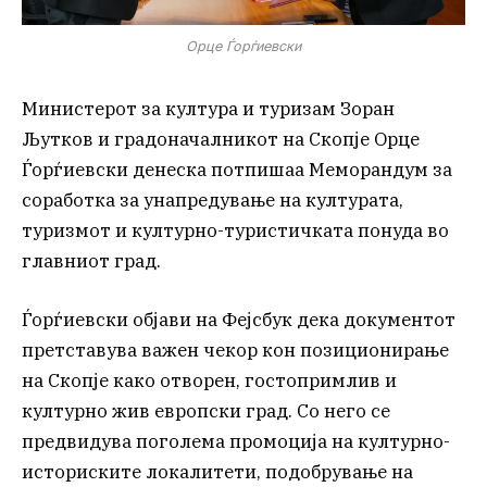
Орце Ѓорѓиевски
Министерот за култура и туризам Зоран
Љутков и градоначалникот на Скопје Орце
Ѓорѓиевски денеска потпишаа Меморандум за
соработка за унапредување на културата,
туризмот и културно-туристичката понуда во
главниот град.
Ѓорѓиевски објави на Фејсбук дека документот
претставува важен чекор кон позиционирање
на Скопје како отворен, гостопримлив и
културно жив европски град. Со него се
предвидува поголема промоција на културно-
историските локалитети, подобрување на