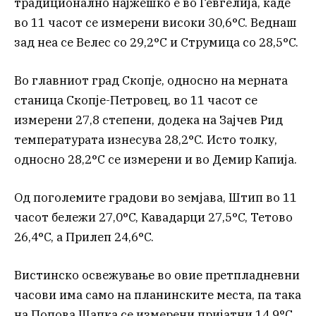
традиционално најжешко е во Гевгелија, каде
во 11 часот се измерени високи 30,6°C. Веднаш
зад неа се Велес со 29,2°C и Струмица со 28,5°C.
Во главниот град Скопје, односно на мерната
станица Скопје-Петровец, во 11 часот се
измерени 27,8 степени, додека на Зајчев Рид
температурата изнесува 28,2°C. Исто толку,
односно 28,2°C се измерени и во Демир Капија.
Од поголемите градови во земјава, Штип во 11
часот бележи 27,0°C, Кавадарци 27,5°C, Тетово
26,4°C, а Прилеп 24,6°C.
Вистинско освежување во овие претпладневни
часови има само на планинските места, па така
на Попова Шапка се измерени пријатни 14,9°C,