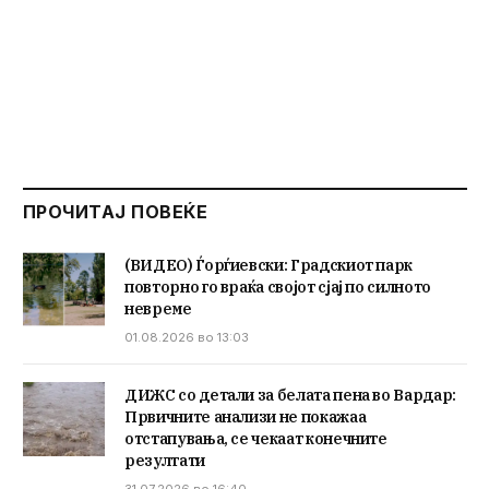
ПРОЧИТАЈ ПОВЕЌЕ
(ВИДЕО) Ѓорѓиевски: Градскиот парк
повторно го враќа својот сјај по силното
невреме
01.08.2026 во 13:03
ДИЖС со детали за белата пена во Вардар:
Првичните анализи не покажаа
отстапувања, се чекаат конечните
резултати
31.07.2026 во 16:40