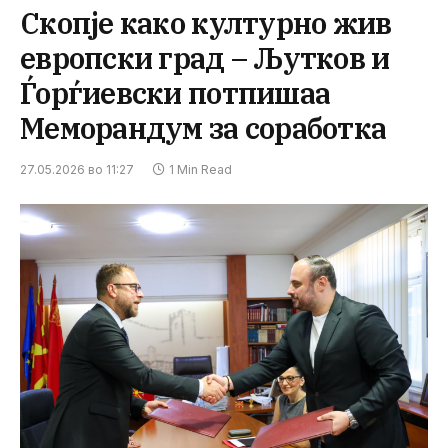
Скопје како културно жив
европски град – Љутков и
Ѓорѓиевски потпишаа
Меморандум за соработка
27.05.2026 во 11:27
1 Min Read