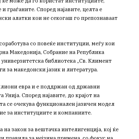
ој ќе може да го користат институциите,
и граѓаните. Според најавите, целта е
нски алатки кои не секогаш го препознаваат
соработува со повеќе институции, меѓу кои
рна Македонија, Собрание на Република
 универзитетска библиотека „Св. Климент
и за македонски јазик и литература.
милиони евра и е поддржан од државни
 Унија. Според најавите, до крајот на
та се очекува функционален јазичен модел
ние за институциите и компаниите.
а на закон за вештачка интелигенција, кој ќе
 правила за нејзина примена, со фокус на