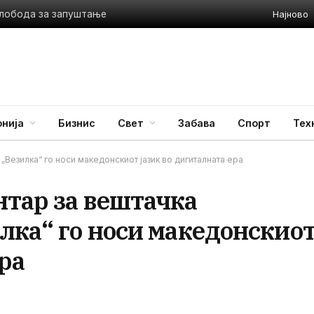
Најново
слобода за запуштање
нија
Бизнис
Свет
Забава
Спорт
Тех
„Везилка“ го носи македонскиот јазик во дигиталната ера
нтар за вештачка
лка“ го носи македонскио
ра