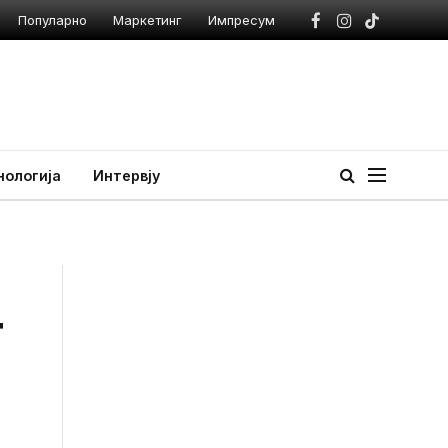
Популарно
Маркетинг
Импресум
Facebook
Instagram
TikTok
нологија
Интервју
т