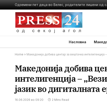
Одземени пет деца во Велес, родителите лишени од 
Насловна
Македо
Home
»
Македонија добива центар за вештачка интелигенција – 
Македонија добива це
интелигенција – „Вези
јазик во дигиталната е
16.06.2026 во 09:20
2 Mins Read