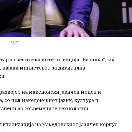
МДТ
тар за вештачка интелигенција „Везилка“, кој
, најави министерот за дигитална
и.
 развојот на македонски јазичен модел и
 со цел македонскиот јазик, култура и
тапени во современите технологии.
гитализација на македонскиот јазичен корпус