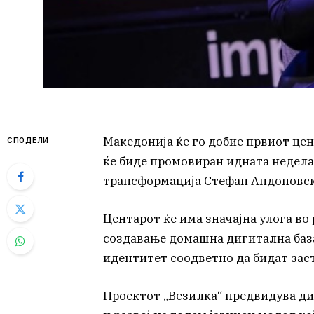
Македонија ќе го добие првиот цен
СПОДЕЛИ
ќе биде промовиран идната недела
трансформација Стефан Андоновск
Центарот ќе има значајна улога во
создавање домашна дигитална база,
идентитет соодветно да бидат зас
Проектот „Везилка“ предвидува ди