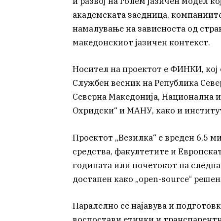
и развој на голем јазичен модел к
академската заедница, компаниите 
намалување на зависноста од стра
македонскиот јазичен контекст.
Носител на проектот е ФИНКИ, кој 
Службен весник на Република Севе
Северна Македонија, Национална и
Охридски“ и МАНУ, како и институт
Проектот „Везилка“ е вреден 6,5 
средства, факултетите и Европската
годината или почетокот на следна
достапен како „open-source“ реше
Паралелно се најавува и подготовк
воспостави етички и транспарентни