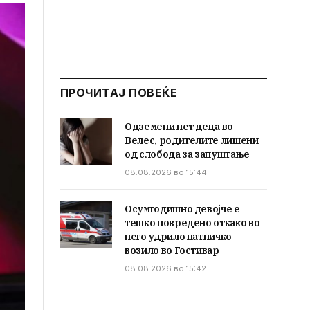
ПРОЧИТАЈ ПОВЕЌЕ
Одземени пет деца во
Велес, родителите лишени
од слобода за запуштање
08.08.2026 во 15:44
Осумгодишно девојче е
тешко повредено откако во
него удрило патничко
возило во Гостивар
08.08.2026 во 15:42