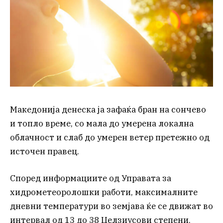
Македонија денеска ја зафаќа бран на сончево
и топло време, со мала до умерена локална
облачност и слаб до умерен ветер претежно од
источен правец.
Според информациите од Управата за
хидрометеоролошки работи, максималните
дневни температури во земјава ќе се движат во
интервал од 13 до 38 Целзиусови степени.