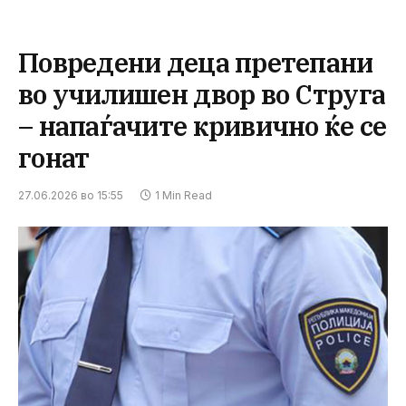
Повредени деца претепани
во училишен двор во Струга
– напаѓачите кривично ќе се
гонат
27.06.2026 во 15:55
1 Min Read