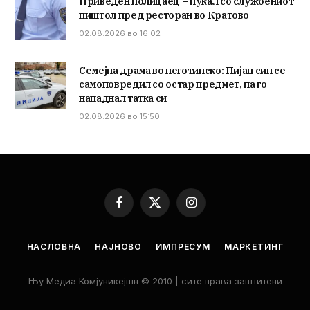
Приведен полицаец – пукал со службениот
пиштол пред ресторан во Кратово
02.08.2026 во 16:02
Семејна драма во неготинско: Пијан син се
самоповредил со остар предмет, па го
нападнал татка си
02.08.2026 во 15:50
Facebook
X
Instagram
(Twitter)
НАСЛОВНА
НАЈНОВО
ИМПРЕСУМ
МАРКЕТИНГ
Њу Медиа Комјуникејшн © 2010 | сите права заштитени