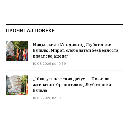
ПРОЧИТАЈ ПОВЕЌЕ
Мицкоски за 25 години од Љуботенски
Бачила: „Мирот, слободата и безбедноста
имаат своја цена“
10.08.2026 во 10:39
„10 август не е само датум“ – Почит за
загинатите бранители кај Љуботенски
Бачила
10.08.2026 во 10:33