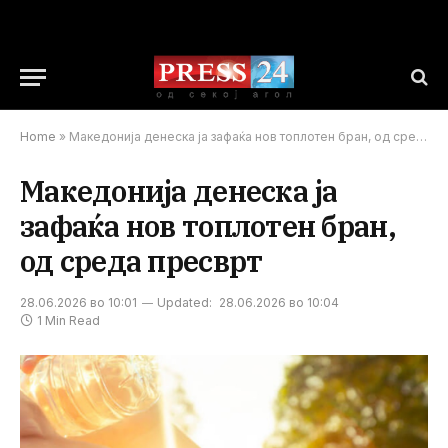
Home
»
Македонија денеска ја зафаќа нов топлотен бран, од среда пресврт
Македонија денеска ја
зафаќа нов топлотен бран,
од среда пресврт
28.06.2026 во 10:01
Updated:
28.06.2026 во 10:04
1 Min Read