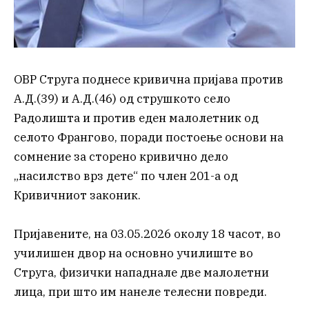
ОВР Струга поднесе кривична пријава против
А.Д.(39) и А.Д.(46) од струшкото село
Радолишта и против еден малолетник од
селото Франгово, поради постоење основи на
сомнение за сторено кривично дело
„насилство врз дете“ по член 201-а од
Кривичниот законик.
Пријавените, на 03.05.2026 околу 18 часот, во
училишен двор на основно училиште во
Струга, физички нападнале две малолетни
лица, при што им нанеле телесни повреди.