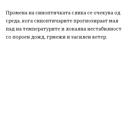
Промена на синоптичката слика се очекува од
среда, кога синоптичарите прогнозираат мал
пад на температурите и локална нестабилност
со пороен дожд, грмежи и засилен ветер.