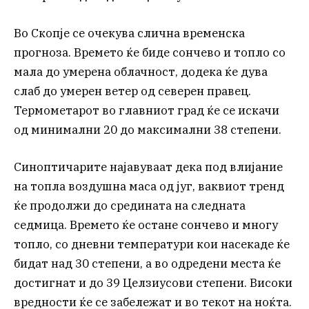
Во Скопје се очекува слична временска
прогноза. Времето ќе биде сончево и топло со
мала до умерена облачност, додека ќе дува
слаб до умерен ветер од северен правец.
Термометарот во главниот град ќе се искачи
од минимални 20 до максимални 38 степени.
Синоптичарите најавуваат дека под влијание
на топла воздушна маса од југ, ваквиот тренд
ќе продолжи до средината на следната
седмица. Времето ќе остане сончево и многу
топло, со дневни температури кои насекаде ќе
бидат над 30 степени, а во одредени места ќе
достигнат и до 39 Целзиусови степени. Високи
вредности ќе се забележат и во текот на ноќта.