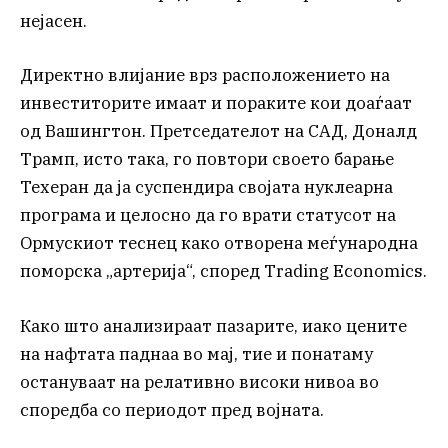
нејасен.
Директно влијание врз расположението на
инвеститорите имаат и пораките кои доаѓаат
од Вашингтон. Претседателот на САД, Доналд
Трамп, исто така, го повтори своето барање
Техеран да ја суспендира својата нуклеарна
програма и целосно да го врати статусот на
Ормускиот теснец како отворена меѓународна
поморска „артерија“, според Trading Economics.
Како што анализираат пазарите, иако цените
на нафтата паднаа во мај, тие и понатаму
остануваат на релативно високи нивоа во
споредба со периодот пред војната.