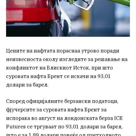
Цените на нафтата пораснаа утрово поради
неизвесноста околу изгледите за решавање на
конфликтот на Блискиот Исток, при што
суровата нафта Брент се искачи на 93,01
долари за барел.
Според официјалните берзански податоци,
фјучерсите за суровата нафта Брент за
испорака во август на лондонската берза ICE
Futures се тргуваат по 93,01 долари за барел,
што е за 1,89 долари повеќе од претходното