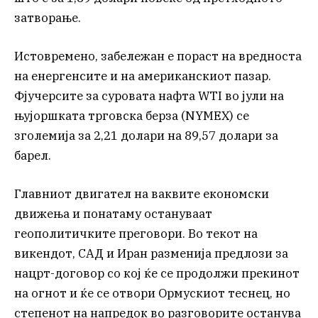
затворање.
Истовремено, забележан е пораст на вредноста
на енергенсите и на американскиот пазар.
Фјучерсите за суровата нафта WTI во јули на
њујоршката трговска берза (NYMEX) се
зголемија за 2,21 долари на 89,57 долари за
барел.
Главниот двигател на ваквите економски
движења и понатаму остануваат
геополитичките преговори. Во текот на
викендот, САД и Иран разменија предлози за
нацрт-договор со кој ќе се продолжи прекинот
на огнот и ќе се отвори Ормускиот теснец, но
степенот на напредок во разговорите останува