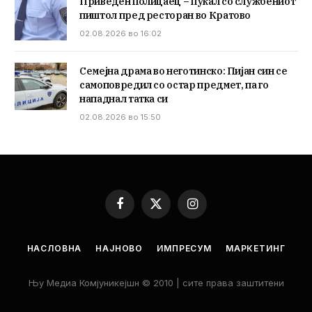
Приведен полицаец – пукал со службениот
пиштол пред ресторан во Кратово
02.08.2026 во 16:02
Семејна драма во неготинско: Пијан син се
самоповредил со остар предмет, па го
нападнал татка си
02.08.2026 во 15:50
Facebook
X
Instagram
(Twitter)
НАСЛОВНА
НАЈНОВО
ИМПРЕСУМ
МАРКЕТИНГ
Њу Медиа Комјуникејшн © 2010 | сите права заштитени