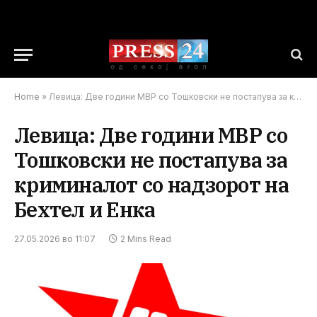
Home
»
Левица: Две години МВР со Тошковски не постапува за криминалот со надзорот на Бехтел и Енка
Левица: Две години МВР со
Тошковски не постапува за
криминалот со надзорот на
Бехтел и Енка
27.05.2026 во 11:07
2 Mins Read