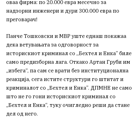
оваа фирма: по 20.000 евра месечно за
надзорни инженери и дури 300.000 евра по
преговарач!
Панче Тошковски и МВР уште еднаш покажаа
дека ветувањата за одговорност за
историскиот криминал со ,,Бехтел и Енка” биле
само предизборна лага. Откако Артан Груби им
„избега“, па сам се врати без институционална
реакција, сега истите структури го штитат и
криминалот со „Бехтел и Енка”. ДПМНЕ не само
што не го гони историскиот криминал со
„Бехтел и Енка“, туку очигледно реши да стане
дел од него.