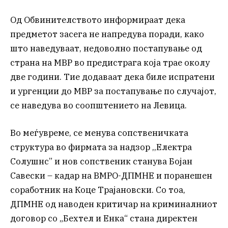
Од Обвинителството информираат дека
предметот засега не напредува поради, како
што наведуваат, недоволно постапување од
страна на МВР во предистрага која трае околу
две години. Тие додаваат дека биле испратени
и ургенции до МВР за постапување по случајот,
се наведува во соопштението на Левица.
Во меѓувреме, се менува сопственичката
структура во фирмата за надзор ,,Електра
Солушнс” и нов сопственик станува Бојан
Савески – кадар на ВМРО-ДПМНЕ и поранешен
соработник на Коце Трајановски. Со тоа,
ДПМНЕ од наводен критичар на криминалниот
договор со „Бехтел и Енка“ стана директен