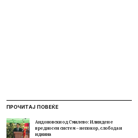
ПРОЧИТАЈ ПОВЕЌЕ
Андоновски од Смилево: Илинден е
вредносен систем – непокор, слобода и
иднина