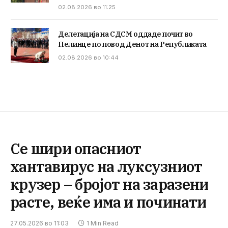
02.08.2026 во 11:25
Делегација на СДСМ оддаде почит во
Пелинце по повод Денот на Републиката
02.08.2026 во 10:44
Се шири опасниот
хантавирус на луксузниот
крузер – бројот на заразени
расте, веќе има и починати
27.05.2026 во 11:03
1 Min Read