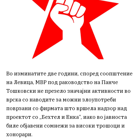
Во изминатите две години, според соопштение
на Левица, МВР под раководство на Панче
Тошковски не презело значајни активности во
врска со наводите за можни злоупотреби
поврзани со фирмата што вршела надзор над
проектот со „Бехтел и Енка“, иако во јавноста
биле објавени сомнежи за високи трошоци и
хонорари.