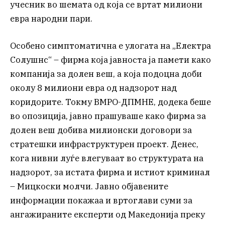
учесник во шемата од која се вртат милиони
евра народни пари.
Особено симптоматична е улогата на „Електра
Солушнс“ – фирма која јавноста ја памети како
компанија за долен веш, а која подоцна доби
околу 8 милиони евра од надзорот над
коридорите. Токму ВМРО-ДПМНЕ, додека беше
во опозиција, јавно прашуваше како фирма за
долен веш добива милионски договори за
стратешки инфраструктурен проект. Денес,
кога нивни луѓе влегуваат во структурата на
надзорот, за истата фирма и истиот криминал
– Мицкоски молчи. Јавно објавените
информации покажаа и вртоглави суми за
ангажираните експерти од Македонија преку