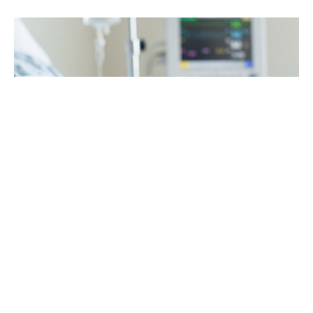
ФОТО: Gemini_Generated_Image_8kvash8kvash8kva (3)
Бројот на потврдени случаи на зараза со
опасниот хантавирус поврзани со луксузниот
крузер „МВ Хондиус“ се искачи на 13, соопшти