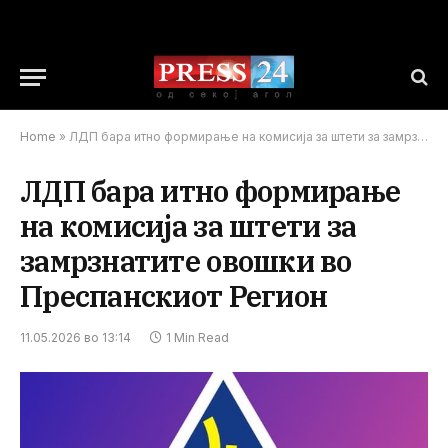
Home
»
ЛДП бара итно формирање на комисија за штети за замрзнатите овошки во Преспанскиот Регион
ЛДП бара итно формирање
на комисија за штети за
замрзнатите овошки во
Преспанскиот Регион
11.05.2026 во 13:14
1 Min Read