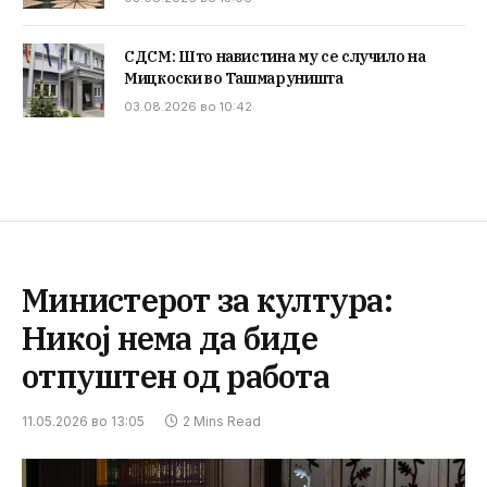
СДСМ: Што навистина му се случило на
Мицкоски во Ташмаруништа
03.08.2026 во 10:42
Министерот за култура:
Никој нема да биде
отпуштен од работа
11.05.2026 во 13:05
2 Mins Read