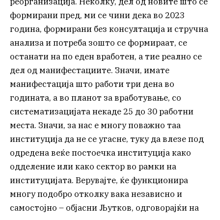
реорганизација. Неколку, дел од новите што се
формирани пред, ми се чини дека во 2023
година, формирани без консултација и стручна
анализа и потреба зошто се формираат, се
останати на по еден вработен, а тие реално се
дел од манифестациите. Значи, имате
манифестација што работи три дена во
годината, а во планот за вработување, со
систематизацијата некаде 25 до 30 работни
места. Значи, за нас е многу поважно таа
институција да не се угасне, туку да влезе под
одредена веќе постоечка институција како
одделение или како сектор во рамки на
институцијата. Верувајте, ќе функционира
многу подобро отколку вака независно и
самостојно – објасни Љутков, одговорајќи на