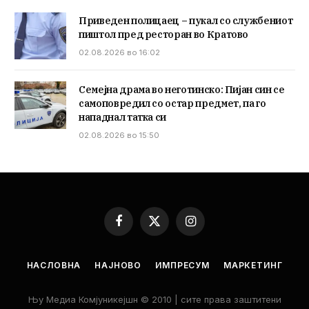
Приведен полицаец – пукал со службениот
пиштол пред ресторан во Кратово
02.08.2026 во 16:02
Семејна драма во неготинско: Пијан син се
самоповредил со остар предмет, па го
нападнал татка си
02.08.2026 во 15:50
Facebook
X
Instagram
(Twitter)
НАСЛОВНА
НАЈНОВО
ИМПРЕСУМ
МАРКЕТИНГ
Њу Медиа Комјуникејшн © 2010 | сите права заштитени