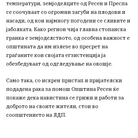
температури, земјоделците од Ресен и Преспа
се соочуваат со огромни загуби на плодови и
насади, од кои најмногу погодени се сливите и
јаболката. Како регион чија главна стопанска
гранка е земјоделството, од особена важност е
општината да им излезе во пресрет на
граѓаните кои својата егзистенција ја
обезбедуваат од одгледување на овошје.
Само така, со искрен пристап и пријателски
подадена рака за помош Општина Ресен ќе
покаже дека навистина се грижи и работи за
доброто на своите жители, стои во
соопштението на ЛДП.