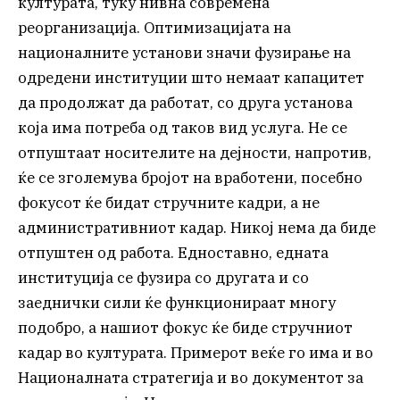
културата, туку нивна современа
реорганизација. Оптимизацијата на
националните установи значи фузирање на
одредени институции што немаат капацитет
да продолжат да работат, со друга установа
која има потреба од таков вид услуга. Не се
отпуштаат носителите на дејности, напротив,
ќе се зголемува бројот на вработени, посебно
фокусот ќе бидат стручните кадри, а не
административниот кадар. Никој нема да биде
отпуштен од работа. Едноставно, едната
институција се фузира со другата и со
заеднички сили ќе функционираат многу
подобро, а нашиот фокус ќе биде стручниот
кадар во културата. Примерот веќе го има и во
Националната стратегија и во документот за