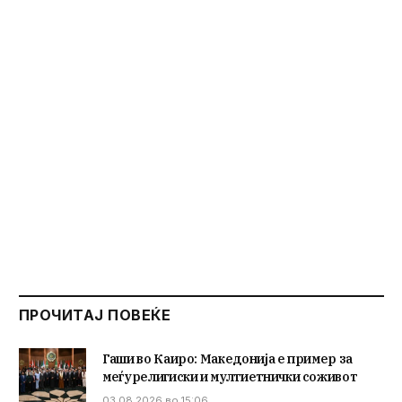
ПРОЧИТАЈ ПОВЕЌЕ
Гаши во Каиро: Македонија е пример за
меѓурелигиски и мултиетнички соживот
03.08.2026 во 15:06