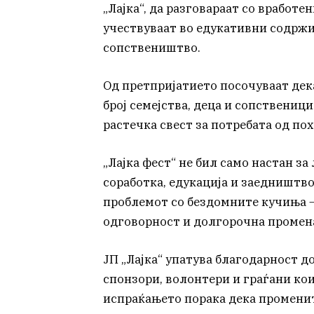
„Лајка“, да разговараат со вработе
учествуваат во едукативни содрж
сопствеништво.
Од претпријатието посочуваат дек
број семејства, деца и сопствениц
растечка свест за потребата од п
„Лајка фест“ не бил само настан за
соработка, едукација и заедништво
проблемот со бездомните кучиња – 
одговорност и долгорочна промена,
ЈП „Лајка“ упатува благодарност д
спонзори, волонтери и граѓани кои
испраќањето порака дека променит