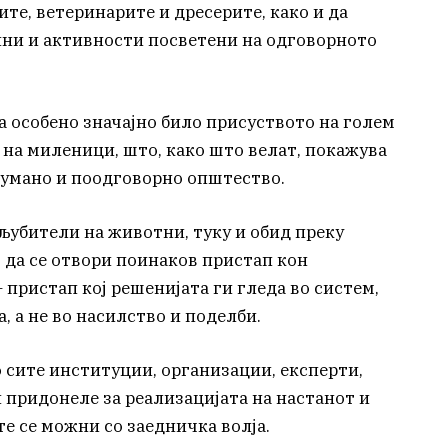
ните, ветеринарите и дресерите, како и да
ини и активности посветени на одговорното
а особено значајно било присуството на голем
и на миленици, што, како што велат, покажува
охумано и поодговорно општество.
 љубители на животни, туку и обид преку
 да се отвори поинаков пристап кон
пристап кој решенијата ги гледа во систем,
 а не во насилство и поделби.
о сите институции, организации, експерти,
 придонеле за реализацијата на настанот и
е се можни со заедничка волја.