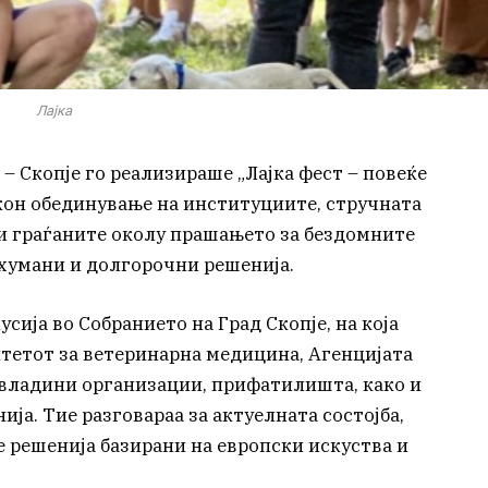
Лајка
 – Скопје го реализираше „Лајка фест – повеќе
 кон обединување на институциите, стручната
 и граѓаните околу прашањето за бездомните
 хумани и долгорочни решенија.
сија во Собранието на Град Скопје, на која
тетот за ветеринарна медицина, Агенцијата
невладини организации, прифатилишта, како и
ија. Тие разговараа за актуелната состојба,
 решенија базирани на европски искуства и