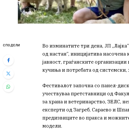
Во изминатите три дена, ЈП „Лајка“
СПОДЕЛИ
од настан“, иницијатива насочена
јавност, граѓанските организации
кучиња и потребата од системски,
Фестивалот започна со панел-диску
учествуваа претставници од Факул
за храна и ветеринарство, ЗЕЛС, 
експерти од Загреб, Сараево и Шпан
предизвиците во пракса и можните
модели.