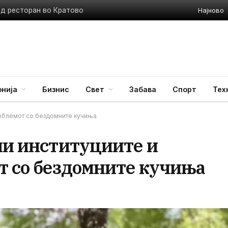
Најново
ед ресторан во Кратово
нија
Бизнис
Свет
Забава
Спорт
Тех
проблемот со бездомните кучиња
ни институциите и
т со бездомните кучиња