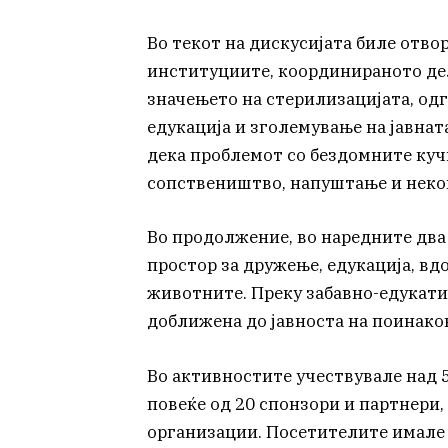
Во текот на дискусијата биле отво
институциите, координираното дел
значењето на стерилизацијата, од
едукација и зголемување на јавнат
дека проблемот со бездомните куч
сопствеништво, напуштање и нек
Во продолжение, во наредните два 
простор за дружење, едукација, вд
животните. Преку забавно-едукати
доближена до јавноста на поинако
Во активностите учествувале над 5
повеќе од 20 спонзори и партнери
организации. Посетителите имале 