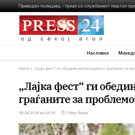
Приведен полицаец – пукал со службениот пиштол пр
Насловна
Македо
Home
»
„Лајка фест“ ги обедини институциите и граѓаните за 
„Лајка фест“ ги обеди
граѓаните за проблемо
08.06.2026 во 09:25
2 Mins Read