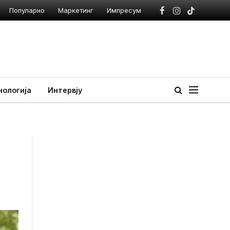
Популарно
Маркетинг
Импресум
Facebook
Instagram
TikTok
нологија
Интервју