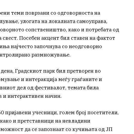
рени теми поврзани со одговорноста на
ување, улогата на локалната самоуправа,
говорното сопствеништво, како и потребата од
а свест. Посебен акцент бил ставен на фактот
иња најчесто започнува со неодговорно
онтролирано размножување.
дена, Градскиот парк бил претворен во
омување и интеракција меѓу граѓаните и
вниот дел од фестивалот, темата била
в и интерактивен начин.
0 пријавени учесници, голем број посетители,
, како и претставници на невладини
можност да се запознаат со кучињата од ЈП