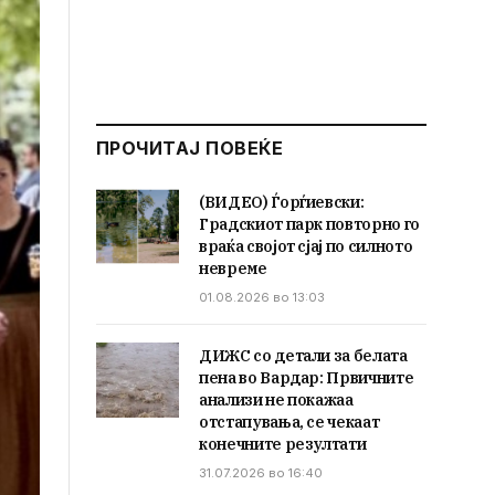
ПРОЧИТАЈ ПОВЕЌЕ
(ВИДЕО) Ѓорѓиевски:
Градскиот парк повторно го
враќа својот сјај по силното
невреме
01.08.2026 во 13:03
ДИЖС со детали за белата
пена во Вардар: Првичните
анализи не покажаа
отстапувања, се чекаат
конечните резултати
31.07.2026 во 16:40