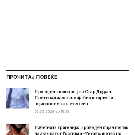
ПРОЧИТАЈ ПОВЕЌЕ
Приведен полицаец во Стар Дојран:
Претепал жена со која бил во врска и
нејзиниот малолетен син
03.08.2026 во 15:39
Избегната трагедија: Приведен пијан пешак
на автопатот Гостивар–Тетово, шетал по