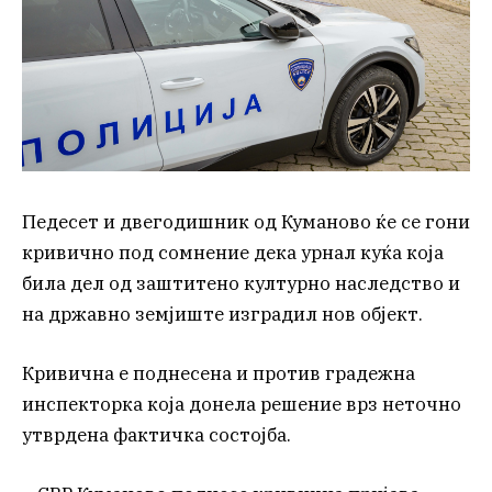
Педесет и двегодишник од Куманово ќе се гони
кривично под сомнение дека урнал куќа која
била дел од заштитено културно наследство и
на државно земјиште изградил нов објект.
Кривична е поднесена и против градежна
инспекторка која донела решение врз неточно
утврдена фактичка состојба.