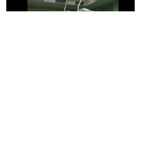
Со длабока почит кон починатиот
органодарител и со искрена благодарност до
неговото семејство, медицинскиот тим оддаде
чест на една од најхуманите одлуки што може
да се донесе во миг исполнет со најдлабока
болка и тага.