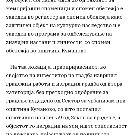
кој објект, согласно член 20 од Законот за
меморијални споменици и спомен обележја е
заведен во регистер на спомен обележја како
заштитен објект на културно наследство и е
заведен во програма за одбележување на
значајни настани и личности со спомен
обележја во општина Куманово.
– На таа локација, првопријавениот, во
својство на инвеститор на градба извршил
градежни работи и изградил градба од втора
категорија, без претходно одобрение за
градење издадено од Сектор за урбанизам при
општина Куманово, со што постапил
спротивно на член 59 од Закон за градење, а
објектот го изградил на земјиште сопственост
на државата, појаснуваат од полицијата.