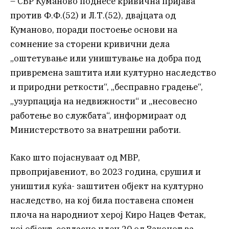
– СВР Куманово поднесе кривична пријава
против Ф.Ф.(52) и Л.Т.(52), двајцата од
Куманово, поради постоење основи на
сомнение за сторени кривични дела
„оштетување или уништување на добра под
привремена заштита или културно наследство
и природни реткости“, „бесправно градење“,
„узурпација на недвижности“ и „несовесно
работење во службата“, информираат од
Министерството за внатрешни работи.
Како што појаснуваат од МВР,
првопријавениот, во 2023 година, срушил и
уништил куќа- заштитен објект на културно
наследство, на кој била поставена спомен
плоча на народниот херој Киро Нацев Фетак,