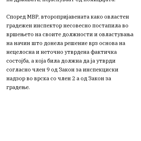
Според МВР, второпријавената како овластен
градежен инспектор несовесно постапила во
вршењето на своите должности и овластувања
на начин што донела решение врз основа на
нецелосна и неточно утврдена фактичка
состојба, а која била должна да ја утврди
согласно член 9 од Закон за инспекциски
надзор во врска со член 2 а од Закон за
градење.