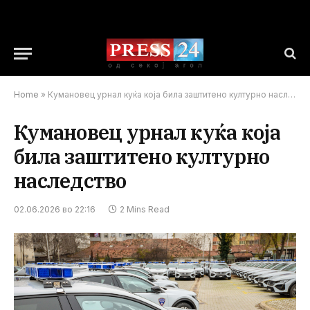
Home
»
Кумановец урнал куќа која била заштитено културно наследство
Кумановец урнал куќа која
била заштитено културно
наследство
02.06.2026 во 22:16
2 Mins Read