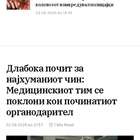
коловозот и навредувал полицајци
03.08.2026 во 14:45
Длабока почит за
најхуманиот чин:
Медицинскиот тим се
поклони кон починатиот
органодарител
02.06.2026 во 21:57
1 Min Read