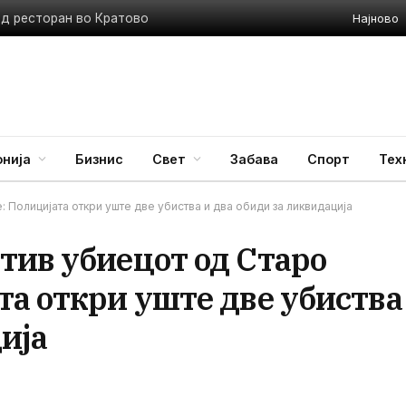
Најново
ед ресторан во Кратово
нија
Бизнис
Свет
Забава
Спорт
Тех
 Полицијата откри уште две убиства и два обиди за ликвидација
тив убиецот од Старо
а откри уште две убиства
ија