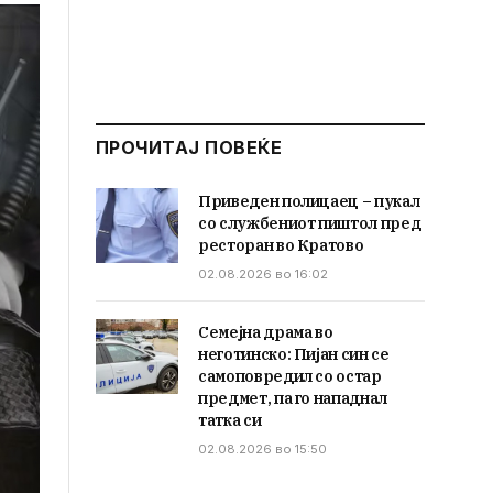
ПРОЧИТАЈ ПОВЕЌЕ
Приведен полицаец – пукал
со службениот пиштол пред
ресторан во Кратово
02.08.2026 во 16:02
Семејна драма во
неготинско: Пијан син се
самоповредил со остар
предмет, па го нападнал
татка си
02.08.2026 во 15:50