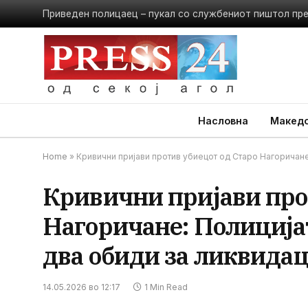
Приведен полицаец – пукал со службениот пиштол пр
Насловна
Македо
Home
»
Кривични пријави против убиецот од Старо Нагоричане:
Кривични пријави про
Нагоричане: Полицијат
два обиди за ликвидац
14.05.2026 во 12:17
1 Min Read