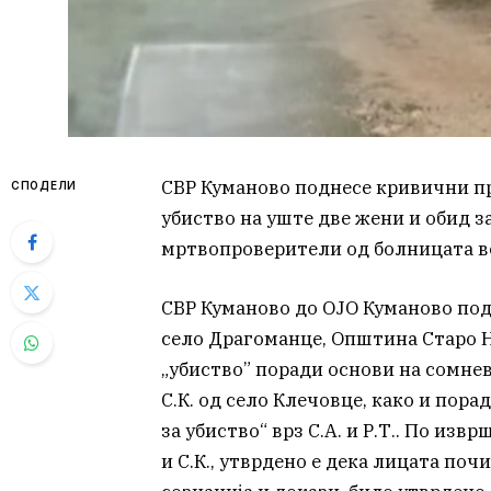
СВР Куманово поднесе кривични пр
СПОДЕЛИ
убиство на уште две жени и обид за
мртвопроверители од болницата в
СВР Куманово до ОЈО Куманово подн
село Драгоманце, Општина Старо Н
„убиство” поради основи на сомнев
С.К. од село Клечовце, како и пор
за убиство“ врз С.А. и Р.Т.. По изв
и С.К., утврдено е дека лицата поч