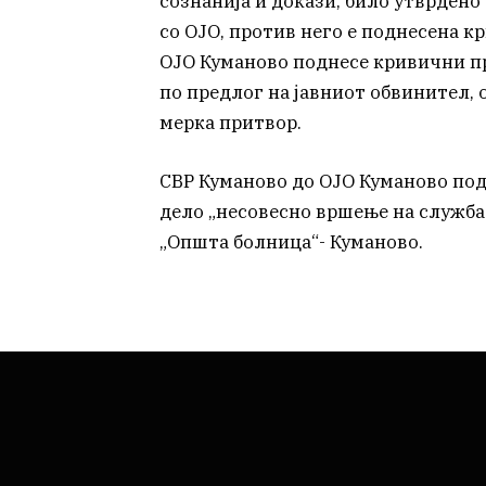
сознанија и докази, било утврдено 
со ОЈО, против него е поднесена к
ОЈО Куманово поднесе кривични приј
по предлог на јавниот обвинител, 
мерка притвор.
СВР Куманово до ОЈО Куманово под
дело „несовесно вршење на служба
„Општа болница“- Куманово.