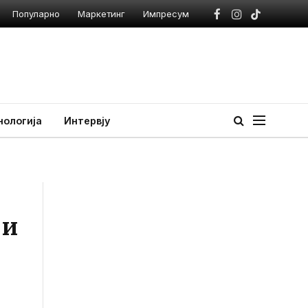
Популарно
Маркетинг
Импресум
Facebook
Instagram
TikTok
нологија
Интервју
 и