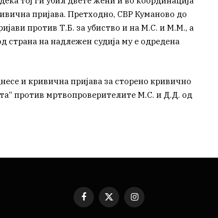
дека тој ги убил двете жени и во координација
ривична пријава. Претходно, СВР Куманово до
ави против Т.Б. за убиство и на М.С. и М.М., а
од страна на надлежен судија му е одредена
несе и кривична пријава за сторено кривично
та“ против мртвопроверителите М.С. и Д.Д. од
Facebook
X
Instagram
(Twitter)