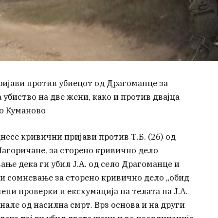
ијави против убиецот од Драгоманце за
 убиство на две жени, како и против двајца
о Куманово
есе кривични пријави против Т.Б. (26) од
агоричане, за сторено кривично дело
ање дека ги убил Ј.А. од село Драгоманце и
ади сомневање за сторено кривично дело „обид
ршени проверки и ексхумација на телата на Ј.А.
инале од насилна смрт. Врз основа и на други