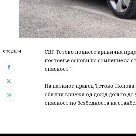
СВР Тетово поднесе кривична прија
СПОДЕЛИ
постоење основи на сомнение за 
опасност“.
На патниот правец Тетово-Попова 
обилни врнежи од дожд дошло до ур
опасност по безбедноста на станбен