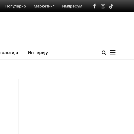
Популарно
Маркетинг
Импресум
Facebook
Instagram
TikTok
нологија
Интервју