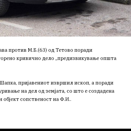
ва против М.Б.(63) од Тетово поради
сторено кривично дело „предизвикување општа
Шапка, пријавениот извршил ископ, а поради
ивање на дел од земјата, со што е создадена
 објект сопственост на Ф.И..