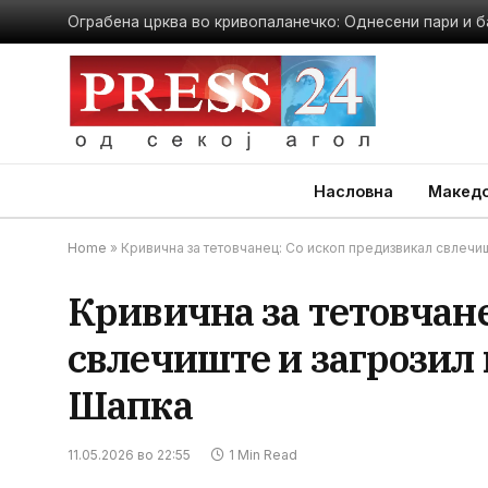
Ограбена црква во кривопаланечко: Однесени пари и б
Насловна
Македо
Home
»
Кривична за тетовчанец: Со ископ предизвикал свлечиш
Кривична за тетовчан
свлечиште и загрозил 
Шапка
11.05.2026 во 22:55
1 Min Read