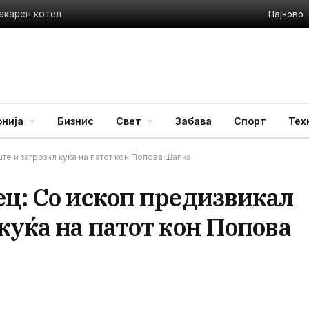
Најново
акарен котел
нија
Бизнис
Свет
Забава
Спорт
Тех
те и загрозил куќа на патот кон Попова Шапка
ец: Со ископ предизвикал
куќа на патот кон Попова