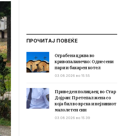
ПРОЧИТАЈ ПОВЕЌЕ
Ограбена црква во
кривопаланечко: Однесени
пари и бакарен котел
03.08.2026 во 15:55
Приведен полицаец во Стар
Дојран: Претепал жена со
која бил во врска и нејзиниот
малолетен син
03.08.2026 во 15:39