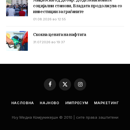
Мицкоски од Дебар: Доделени новите
социјални станови, Владата продолжува со
инвестиции за граѓаните
01.08.2026 во 12:55
Скокна цената на нафтата
31.07.2026 во 19:37
Facebook
X
Instagram
(Twitter)
НАСЛОВНА
НАЈНОВО
ИМПРЕСУМ
МАРКЕТИНГ
Њу Медиа Комјуникејшн © 2010 | сите права заштитени