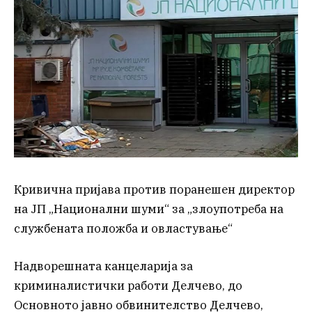
Кривична пријава против поранешен директор
на ЈП „Национални шуми“ за „злоупотреба на
службената положба и овластување“
Надворешната канцеларија за
криминалистички работи Делчево, до
Основното јавно обвинителство Делчево,