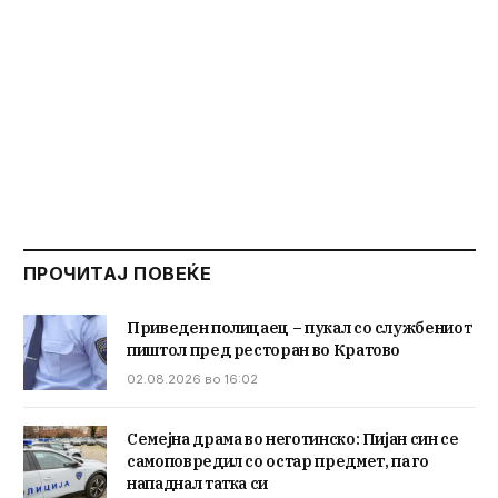
ПРОЧИТАЈ ПОВЕЌЕ
Приведен полицаец – пукал со службениот
пиштол пред ресторан во Кратово
02.08.2026 во 16:02
Семејна драма во неготинско: Пијан син се
самоповредил со остар предмет, па го
нападнал татка си