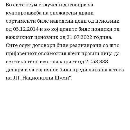
Во сите осум склучени договори за
купопродажба на опожарени дрвни
сортименти биле наведени цени од ценовник
од 05.12.2014 и во кој цените биле пониски од
важечкиот ценовник од 21.07.2022 година.
Сите осум договори биле реализирани со што
пријавениот овозможил шест правни лица да
се стекнат со имотна корист од 2.053.838
денари и за тој износ била предизвикана штета
на ЈП „Национални Шуми“.