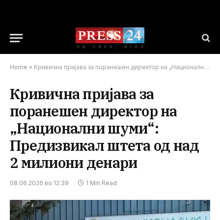
Home
»
Кривична пријава за поранешен директор на „Национални шуми“: Предизвикал штета од над 2 милиони денари
Кривична пријава за
поранешен директор на
„Национални шуми“:
Предизвикал штета од над
2 милиони денари
08.06.2026 во 12:39
1 Min Read