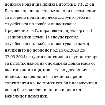
поднесе кривична пријава против В.Г.(52) од
Битола поради постоење основи на сомнение
за сторено кривично дело „злоупотреба на
службената положба и овластување“.
Пријавениот В.Г., поранешен директор на ЈП
„Национални шуми“ ја злоупотребил
службената положба и овластување на тој
начин што во периодот од 13.02.2023 до
07.05.2024 склучил и потпишал осум договори
за купопродажба на опожарена дрвна маса со
шест правни лица, при што во договорите се
повикал на ценовник за цени на дрвни
сортименти кој во моментот бил неважечки и
во кој биле наведени пониски цени од
важечкиот ценовник.