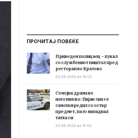
ПРОЧИТАЈ ПОВЕЌЕ
Приведен полицаец – пукал
со службениот пиштол пред
ресторан во Кратово
02.08.2026 во 16:02
Семејна драма во
неготинско: Пијан син се
самоповредил со остар
предмет, па го нападнал
татка си
02.08.2026 во 15:50