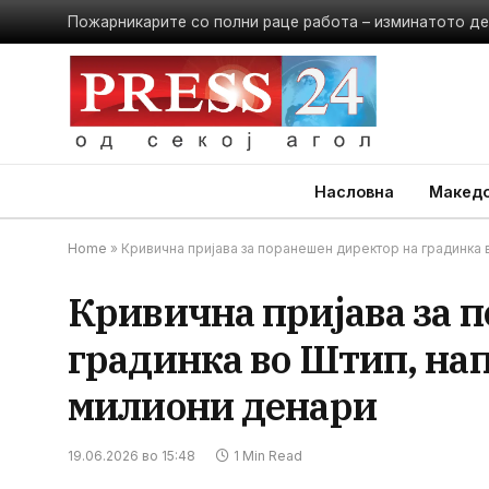
Насловна
Македо
Home
»
Кривична пријава за поранешен директор на градинка 
Кривична пријава за 
градинка во Штип, нап
милиони денари
19.06.2026 во 15:48
1 Min Read