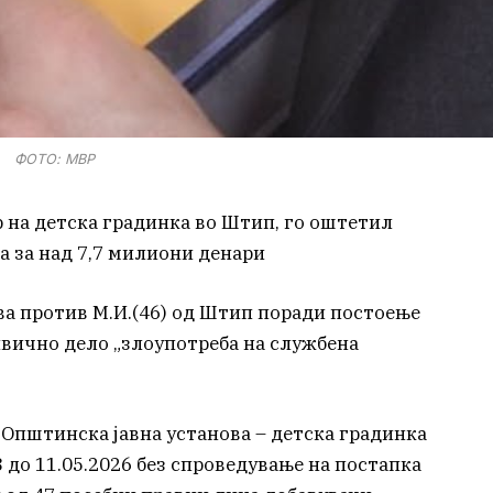
ФОТО: МВР
 на детска градинка во Штип, го оштетил
а за над 7,7 милиони денари
а против М.И.(46) од Штип поради постоење
ивично дело „злоупотреба на службена
а Општинска јавна установа – детска градинка
3 до 11.05.2026 без спроведување на постапка