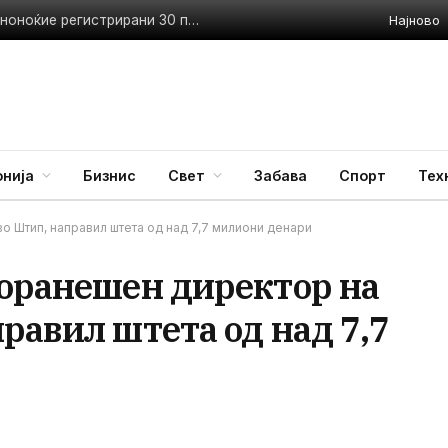
Најново
Пожарникарите со полни раце работа – изминатото деноноќие регистрирани 30 пожари
нија
Бизнис
Свет
Забава
Спорт
Тех
во Штип, направил штета од над 7,7 милиони денари
поранешен директор на
равил штета од над 7,7