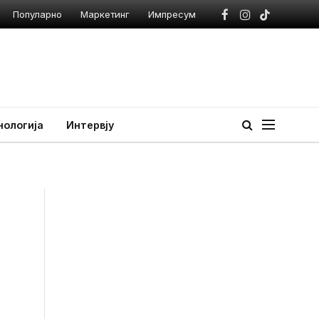
Популарно
Маркетинг
Импресум
Facebook
Instagram
TikTok
нологија
Интервју