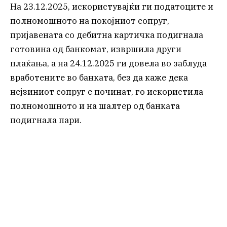
На 23.12.2025, искористувајќи ги податоците и
полномошното на покојниот сопруг,
пријавената со дебитна картичка подигнала
готовина од банкомат, извршила други
плаќања, а на 24.12.2025 ги довела во заблуда
вработените во банката, без да каже дека
нејзиниот сопруг е починат, го искористила
полномошното и на шалтер од банката
подигнала пари.