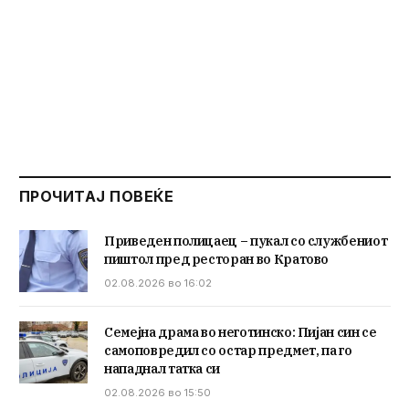
ПРОЧИТАЈ ПОВЕЌЕ
Приведен полицаец – пукал со службениот
пиштол пред ресторан во Кратово
02.08.2026 во 16:02
Семејна драма во неготинско: Пијан син се
самоповредил со остар предмет, па го
нападнал татка си
02.08.2026 во 15:50