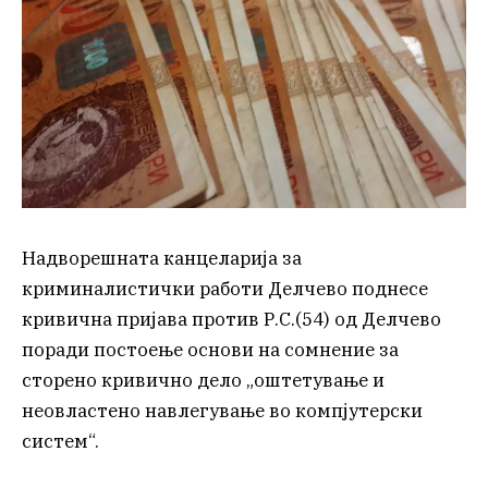
Надворешната канцеларија за
криминалистички работи Делчево поднесе
кривична пријава против Р.С.(54) од Делчево
поради постоење основи на сомнение за
сторено кривично дело „оштетување и
неовластено навлегување во компјутерски
систем“.