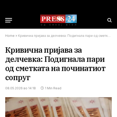
Home
»
Кривична пријава за делчевка: Подигнала пари од сметката на починатиот сопруг
Кривична пријава за
делчевка: Подигнала пари
од сметката на починатиот
сопруг
08.05.2026 во 14:18
1 Min Read