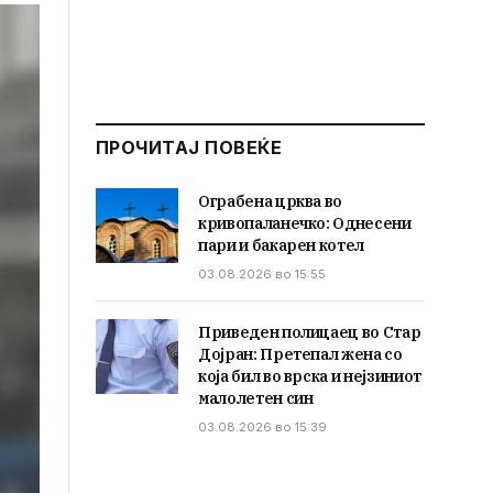
ПРОЧИТАЈ ПОВЕЌЕ
Ограбена црква во
кривопаланечко: Однесени
пари и бакарен котел
03.08.2026 во 15:55
Приведен полицаец во Стар
Дојран: Претепал жена со
која бил во врска и нејзиниот
малолетен син
03.08.2026 во 15:39