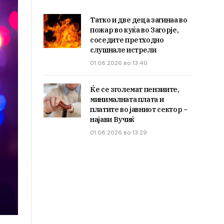
Татко и две деца загинаа во
пожар во куќа во Загорје,
соседите претходно
слушнале истрели
01.08.2026 во 13:40
Ќе се зголемат пензиите,
минималната плата и
платите во јавниот сектор –
најави Вучиќ
01.08.2026 во 13:29