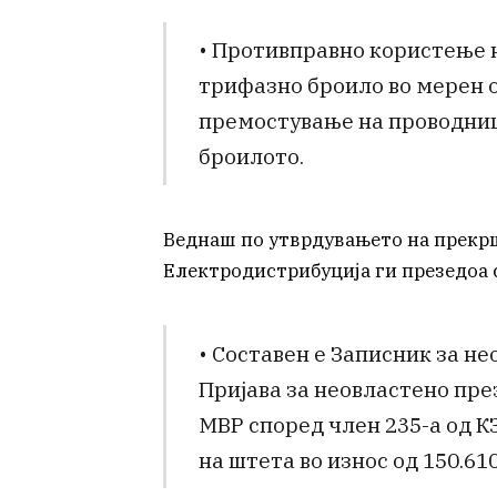
• Противправно користење 
трифазно броило во мерен о
премостување на проводници
броилото.
Веднаш по утврдувањето на прекр
Електродистрибуција ги презедоа 
• Составен е Записник за н
Пријава за неовластено пре
МВР според член 235-а од КЗ
на штета во износ од 150.61