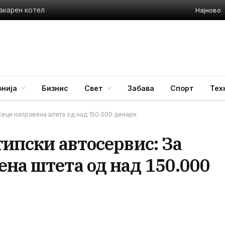
Најново
акарен котел
нија
Бизнис
Свет
Забава
Спорт
Тех
сеци направена штета од над 150.000 денари
типски автосервис: За
на штета од над 150.000