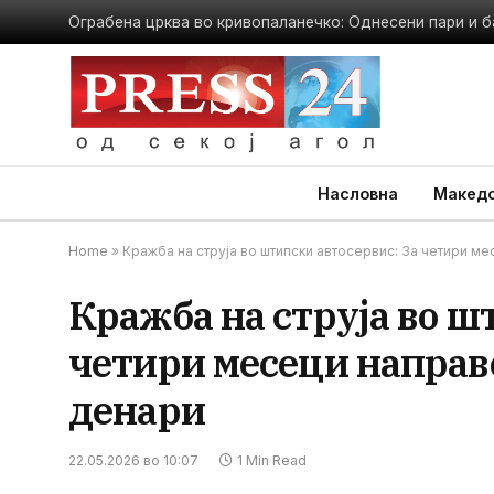
Ограбена црква во кривопаланечко: Однесени пари и б
Насловна
Македо
Home
»
Кражба на струја во штипски автосервис: За четири ме
Кражба на струја во ш
четири месеци направе
денари
22.05.2026 во 10:07
1 Min Read