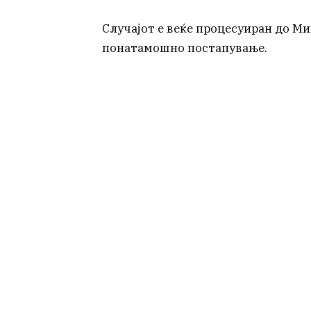
Случајот е веќе процесуиран до М
понатамошно постапување.