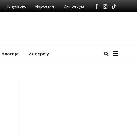
Популарно
Маркетинг
Импресум
Facebook
Instagram
TikTok
нологија
Интервју