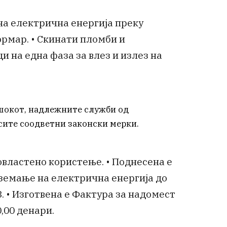
на електрична енергија преку
рмар. • Скинати пломби и
 на една фаза за влез и излез на
шокот, надлежните служби од
сите соодветни законски мерки.
еовластено користење. • Поднесена е
земање на електрична енергија до
. • Изготвена е Фактура за надомест
0,00 денари.