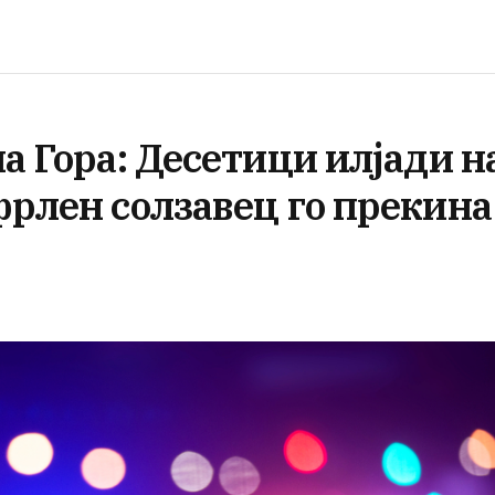
на Гора: Десетици илјади н
фрлен солзавец го прекина