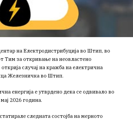
ентар на Електродистрибуција во Штип, во
т Тим за откривање на неовластено
 открија случај на кражба на електрична
лица Железничка во Штип.
чна енергија е утврдено дека се одвивало во
 мај 2026 година.
статирале следната состојба на мерното