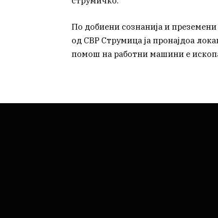
струмичко.
По добиени сознанија и преземени
од СВР Струмица ја пронајдоа локац
помош на работни машини е ископан