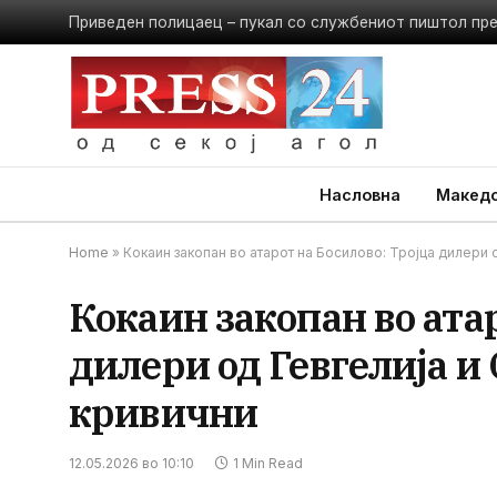
Приведен полицаец – пукал со службениот пиштол пр
Насловна
Македо
Home
»
Кокаин закопан во атарот на Босилово: Тројца дилери 
Кокаин закопан во атар
дилери од Гевгелија и
кривични
12.05.2026 во 10:10
1 Min Read