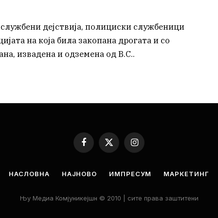
 службени дејствија, полициски службеници
ијата на која била закопана дрогата и со
а, извадена и одземена од В.С..
Facebook
X
Instagram
(Twitter)
НАСЛОВНА
НАЈНОВО
ИМПРЕСУМ
МАРКЕТИНГ
Њу Медиа Комјуникејшн © 2010 | сите права заштитени