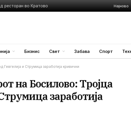
Најново
ед ресторан во Кратово
нија
Бизнис
Свет
Забава
Спорт
Тех
од Гевгелија и Струмица заработија кривични
от на Босилово: Тројца
 Струмица заработија