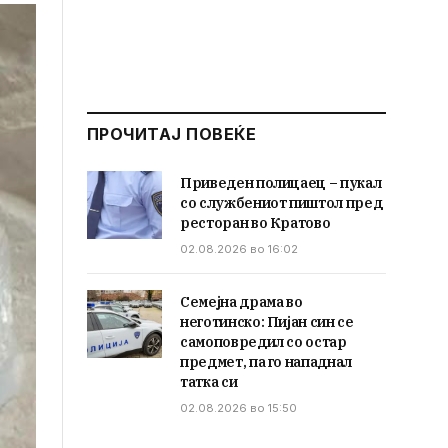
ПРОЧИТАЈ ПОВЕЌЕ
Приведен полицаец – пукал
со службениот пиштол пред
ресторан во Кратово
02.08.2026 во 16:02
Семејна драма во
неготинско: Пијан син се
самоповредил со остар
предмет, па го нападнал
татка си
02.08.2026 во 15:50