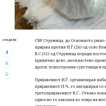
СВР Струмица, до Основното јавно
СПОДЕЛИ
пријава против И.Ѓ.(26) од село Нов
В.С.(51) од Струмица поради посто
кривично дело „неовластено прои
дроги, психотропни супстанци и п
Пријавениот И.Ѓ. организирал наба
пријавениот П.Ч., го ангажирал со 
третопријавениот В.С.. Откако кока
односно го закопал во земја на мес