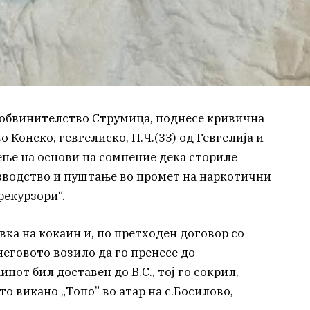
 обвинителство Струмица, поднесе кривична
о Конско, гевгелиско, П.Ч.(33) од Гевгелија и
ење на основи на сомнение дека сториле
зводство и пуштање во промет на наркотични
рекурзори“.
вка на кокаин и, по претходен договор со
неговото возило да го пренесе до
инот бил доставен до В.С., тој го сокрил,
то викано „Топо” во атар на с.Босилово,