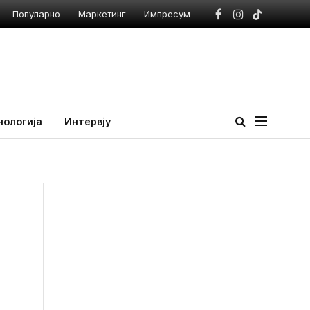
Популарно
Маркетинг
Импресум
Facebook
Instagram
TikTok
нологија
Интервју