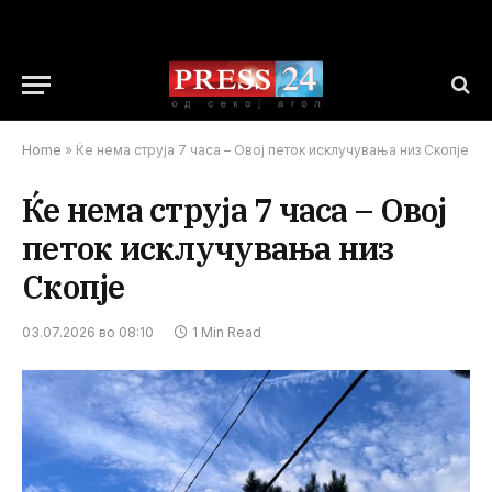
Home
»
Ќе нема струја 7 часа – Овој петок исклучувања низ Скопје
Ќе нема струја 7 часа – Овој
петок исклучувања низ
Скопје
03.07.2026 во 08:10
1 Min Read