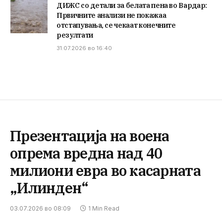
ДИЖС со детали за белата пена во Вардар:
Првичните анализи не покажаа
отстапувања, се чекаат конечните
резултати
31.07.2026 во 16:40
Презентација на воена
опрема вредна над 40
милиони евра во касарната
„Илинден“
03.07.2026 во 08:09
1 Min Read