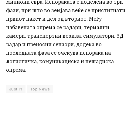
милиони евра. Испораката е поделена во три
фази, при што во земјава веќе се пристигнати
првиот пакет и дел од вториот. Меѓу
набавената опрема се радари, термални
камери, транспортни возила, симулатори, 3Д-
радар и преносни сензори, додека во
последната фаза се очекува испорака на
логистичка, комуникациска и пешадиска
опрема.
Just In
Top News