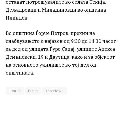
останат потрошувачите во селата Текија,
Дељадровци и Миладиновци во општина
Илинден.
Во општина Ѓорче Петров, прекин на
снабдувањето е најавен од 9:30 до 14:30 часот
за дел од улицата Ѓуро Салај, улиците Алекса
Демниевски, 19 и Даутица, како и за објектот
на основното училиште во тој дел од
општината.
Just In
Picks
Top News