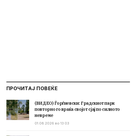
ПРОЧИТАЈ ПОВЕЌЕ
(ВИДЕО) Ѓорѓиевски: Градскиот парк
повторно го враќа својот сјај по силното
невреме
01.08.2026 во 13:03