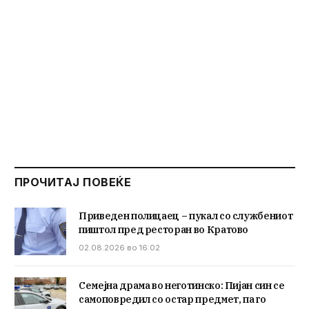
ПРОЧИТАЈ ПОВЕЌЕ
Приведен полицаец – пукал со службениот
пиштол пред ресторан во Кратово
02.08.2026 во 16:02
Семејна драма во неготинско: Пијан син се
самоповредил со остар предмет, па го