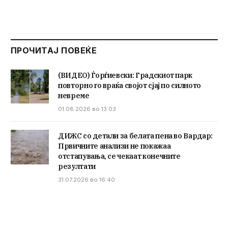
ПРОЧИТАЈ ПОВЕЌЕ
(ВИДЕО) Ѓорѓиевски: Градскиот парк
повторно го враќа својот сјај по силното
невреме
01.08.2026 во 13:03
ДИЖС со детали за белата пена во Вардар:
Првичните анализи не покажаа
отстапувања, се чекаат конечните
резултати
31.07.2026 во 16:40