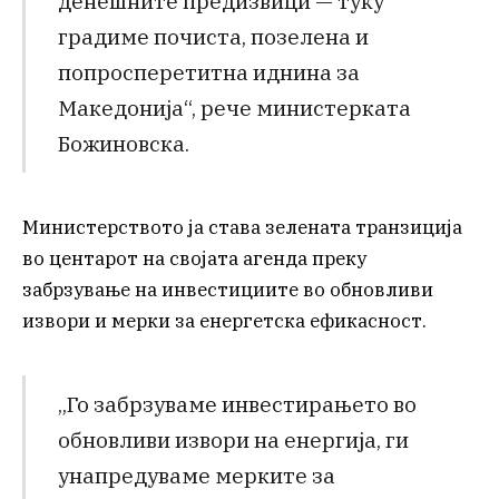
денешните предизвици — туку
градиме почиста, позелена и
попросперетитна иднина за
Македонија“, рече министерката
Божиновска.
Министерството ја става зелената транзиција
во центарот на својата агенда преку
забрзување на инвестициите во обновливи
извори и мерки за енергетска ефикасност.
„Го забрзуваме инвестирањето во
обновливи извори на енергија, ги
унапредуваме мерките за