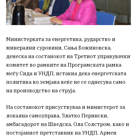
Министерката за енергетика, рударство и
минерални суровини, Сања Божиновска,
денеска на состанокот на Третиот управувачки
комитет во рамките на Програмската рамка
меѓу Сида и УНДП, истакна дека енергетската
политика во земјава веќе не се однесува само
на производство на струја.
На состанокот присуствуваа и министерот за
локална самоуправа, Златко Перински,
амбасадорот на Шведска, Ола Солстром, како и
постојаниот претставник на УНДП, Армен