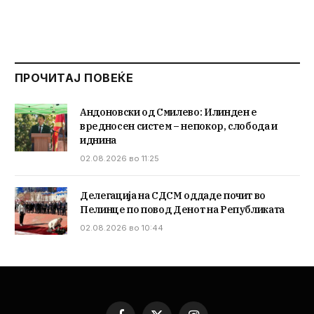
ПРОЧИТАЈ ПОВЕЌЕ
Андоновски од Смилево: Илинден е
вредносен систем – непокор, слобода и
иднина
02.08.2026 во 11:25
Делегација на СДСМ оддаде почит во
Пелинце по повод Денот на Републиката
02.08.2026 во 10:44