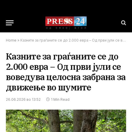
Home
»
Казните за граѓаните се до 2.000 евра – Од први јули се воведува целосна забрана за движење во шумите
Казните за граѓаните се до
2.000 евра – Од први јули се
воведува целосна забрана за
движење во шумите
26.06.2026 во 13:52
1 Min Read