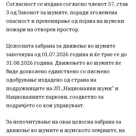
Согласност се издава согласно членот 57, став
3 од Законот за шумите, поради зголемена
опасност и превенирање од појава на шумски
пожари на отворен простор.
Целосната забрана за движење во шумите
започнува од 01.07.2026 година и ќе трае се до
31.08.2026 година. Движењето во шумите ќе
биде дозволено единствено со писмено
одобрување издадено од страна на
подружниците на ЈП „Национални шуми“ и
Националните паркови, соодветно за
подрачјето со кои управуваат.
За непочитување на оваа целосна забрана за
движење во шумите и шумското земјиште, на