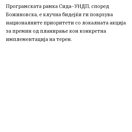
Програмската рамка Сида–УНДП, според
Божиновска, е клучна бидејќи ги поврзува
националните приоритети со локалната акција
за премин од планирање кон конкретна
имплементација на терен.