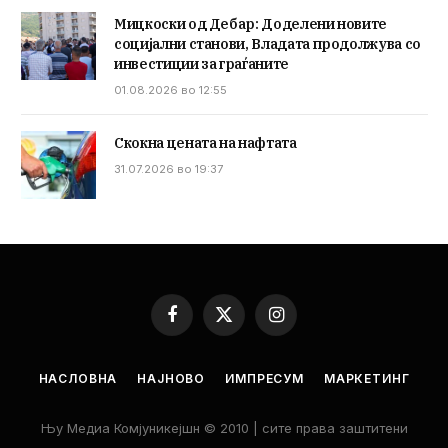
Мицкоски од Дебар: Доделени новите
социјални станови, Владата продолжува со
инвестиции за граѓаните
01.08.2026 во 12:55
Скокна цената на нафтата
31.07.2026 во 19:37
Facebook
X
Instagram
(Twitter)
НАСЛОВНА
НАЈНОВО
ИМПРЕСУМ
МАРКЕТИНГ
Њу Медиа Комјуникејшн © 2010 | сите права заштитени