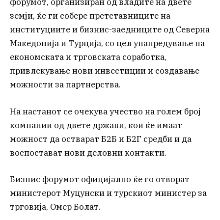
форумот, организиран од владите на двете
земји, ќе ги собере претставниците на
институциите и бизнис-заедниците од Северна
Македонија и Турција, со цел унапредување на
економската и трговската соработка,
привлекување нови инвестиции и создавање
можности за партнерства.
На настанот се очекува учество на голем број
компании од двете држави, кои ќе имаат
можност да остварат Б2Б и Б2Г средби и да
воспостават нови деловни контакти.
Бизнис форумот официјално ќе го отворат
министерот Муцунски и турскиот министер за
трговија, Омер Болат.