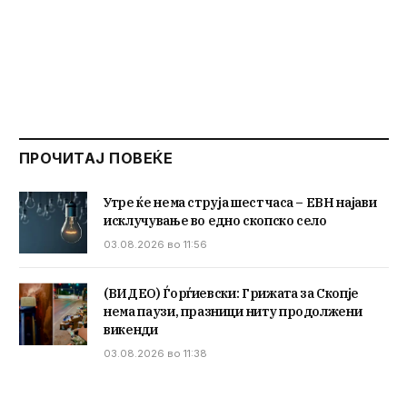
ПРОЧИТАЈ ПОВЕЌЕ
Утре ќе нема струја шест часа – ЕВН најави
исклучување во едно скопско село
03.08.2026 во 11:56
(ВИДЕО) Ѓорѓиевски: Грижата за Скопје
нема паузи, празници ниту продолжени
викенди
03.08.2026 во 11:38