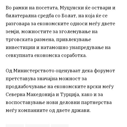
Во рамки на посетата, Муцунски ќе оствари и
билатерална средба со Болат, на која ќе се
разговара за економските односи меѓу двете
земји, можностите за зголемување на
трговската размена, привлекување
инвестиции и натамошно унапредување на
севкупната економска соработка.
Од Министерството оценуваат дека форумот
претставува значајна можност за
продлабочување на економските врски меѓу
Северна Македонија и Турција, како и за
воспоставување нови деловни партнерства
меѓу компаниите од двете држави.