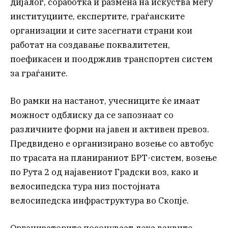
дијалог, соработка и размена на искуства меѓу
институциите, експертите, граѓанските
организации и сите засегнати страни кои
работат на создавање поквалитетен,
поефикасен и поодржлив транспортен систем
за граѓаните.
Во рамки на настанот, учесниците ќе имаат
можност одблиску да се запознаат со
различните форми на јавен и активен превоз.
Предвидено е организирано возење со автобус
по трасата на планираниот БРТ-систем, возење
по Рута 2 од најавениот Градски воз, како и
велосипедска тура низ постојната
велосипедска инфраструктура во Скопје.