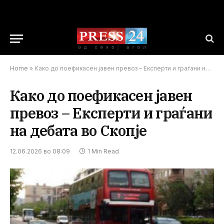
Home
»
Како до поефикасен јавен превоз – Експерти и граѓани на дебата во Скопје
Како до поефикасен јавен
превоз – Експерти и граѓани
на дебата во Скопје
12.06.2026 во 08:09
1 Min Read