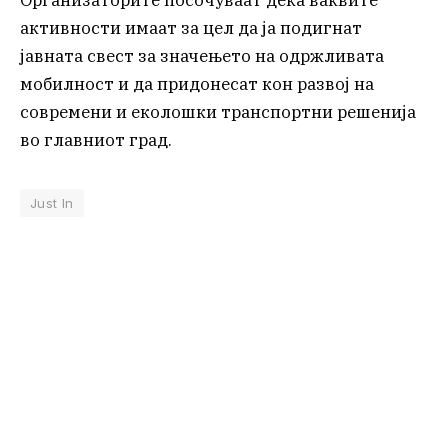
Организаторите посочуваат дека ваквите
активности имаат за цел да ја подигнат
јавната свест за значењето на одржливата
мобилност и да придонесат кон развој на
современи и еколошки транспортни решенија
во главниот град.
Just In