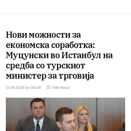
Нови можности за
економска соработка:
Муцунски во Истанбул на
средба со турскиот
министер за трговија
12.06.2026 во 08:08
1 Min Read