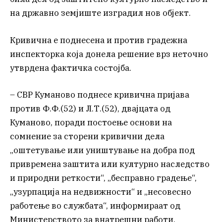
на државно земјиште изградил нов објект.
Кривична е поднесена и против градежна
инспекторка која донела решение врз неточно
утврдена фактичка состојба.
– СВР Куманово поднесе кривична пријава
против Ф.Ф.(52) и Л.Т.(52), двајцата од
Куманово, поради постоење основи на
сомнение за сторени кривични дела
„оштетување или уништување на добра под
привремена заштита или културно наследство
и природни реткости“, „бесправно градење“,
„узурпација на недвижности“ и „несовесно
работење во службата“, информираат од
Министерството за внатрешни работи.