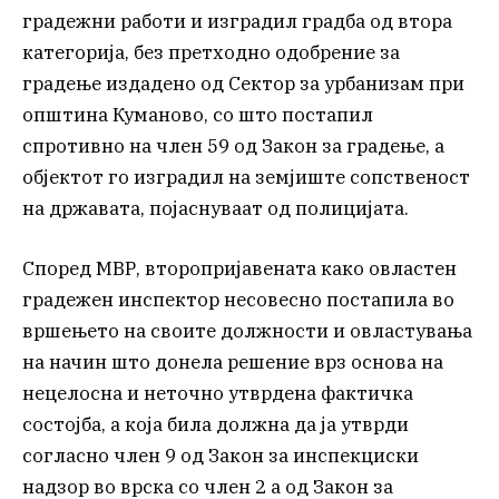
градежни работи и изградил градба од втора
категорија, без претходно одобрение за
градење издадено од Сектор за урбанизам при
општина Куманово, со што постапил
спротивно на член 59 од Закон за градење, а
објектот го изградил на земјиште сопственост
на државата, појаснуваат од полицијата.
Според МВР, второпријавената како овластен
градежен инспектор несовесно постапила во
вршењето на своите должности и овластувања
на начин што донела решение врз основа на
нецелосна и неточно утврдена фактичка
состојба, а која била должна да ја утврди
согласно член 9 од Закон за инспекциски
надзор во врска со член 2 а од Закон за