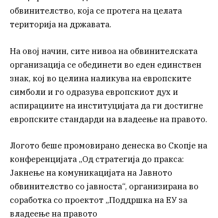
обвинителство, која се протега на целата
територија на државата.
На овој начин, сите нивоа на обвинителската
организација се обединети во еден единствен
знак, кој во целина наликува на европските
симболи и го одразува европскиот дух и
аспирациите на институцијата да ги достигне
европските стандарди на владеење на правото.
Логото беше промовирано денеска во Скопје на
конференцијата „Од стратегија до пракса:
Јакнење на комуникацијата на Јавното
обвинителство со јавноста“, организирана во
соработка со проектот „Поддршка на ЕУ за
владеење на правото