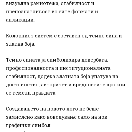
визуелна рамнотежа, стабилност и
препознатливост во сите формати и
апликации.
Колорниот систем е составен од темно сина и
златна боја.
Темно сината ја симболизира довербата,
професионалноста и институционалната
стабилност, додека златната боја упатува на
достоинство, авторитет и вредностите врз кои
се темели правдата.
Создавањето на новото лого не беше
замислено како воведување само на нов
графички симбол.