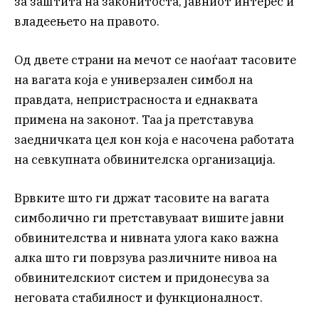
за заштита на законитоста, јавниот интерес и
владеењето на правото.
Од двете страни на мечот се наоѓаат тасовите
на вагата која е универзален симбол на
правдата, непристрасноста и еднаквата
примена на законот. Таа ја претставува
заедничката цел кон која е насочена работата
на севкупната обвинителска организација.
Врвките што ги држат тасовите на вагата
симболично ги претставуваат вишите јавни
обвинителства и нивната улога како важна
алка што ги поврзува различните нивоа на
обвинителскиот систем и придонесува за
неговата стабилност и функционалност.