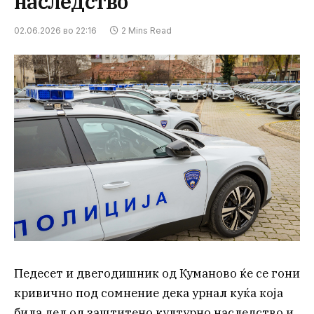
наследство
02.06.2026 во 22:16
2 Mins Read
Педесет и двегодишник од Куманово ќе се гони
кривично под сомнение дека урнал куќа која
била дел од заштитено културно наследство и