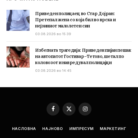
Приведен полицаец во Стар Дојран:
Претепал жена со која бил во врска и
нејзиниот малолетен син
03.08.2026 во 15:39
Избегната трагедија: Приведен пијан пешак
на автопатот Гостивар–Тетово, шетал по
коловозот и навредувал полицајци
03.08.2026 во 14:45
Facebook
X
Instagram
(Twitter)
НАСЛОВНА
НАЈНОВО
ИМПРЕСУМ
МАРКЕТИНГ