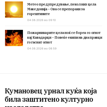
Метео предупредување, пекол низ цела
Македонија – Ова се препораки за
горештините
04.08.2026 во 09:10
Пожарникарите цела ноќ се бореа со огнот
кај Кавадарци – Повеќе екипи на два правци
го гаснат огнот
04.08.2026 во 08:59
Кумановец урнал куќа која
била заштитено културно