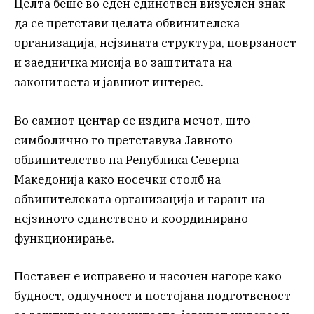
Целта беше во еден единствен визуелен знак
да се претстави целата обвинителска
организација, нејзината структура, поврзаност
и заедничка мисија во заштитата на
законитоста и јавниот интерес.
Во самиот центар се издига мечот, што
симболично го претставува Јавното
обвинителство на Република Северна
Македонија како носечки столб на
обвинителската организација и гарант на
нејзиното единствено и координирано
функционирање.
Поставен е исправено и насочен нагоре како
будност, одлучност и постојана подготвеност