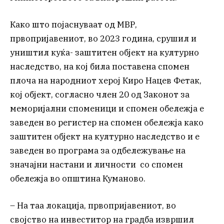
Како што појаснуваат од МВР,
првопријавениот, во 2023 година, срушил и
уништил куќа- заштитен објект на културно
наследство, на кој била поставена спомен
плоча на народниот херој Киро Нацев Фетак,
кој објект, согласно член 20 од Законот за
меморијални споменици и спомен обележја е
заведен во регистер на спомен обележја како
заштитен објект на културно наследство и е
заведен во програма за одбележување на
значајни настани и личности со спомен
обележја во општина Куманово.
– На таа локација, првопријавениот, во
својство на инвеститор на градба извршил