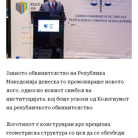
Јавното обвинителство на Република
Македонија денеска го промовираше новото
лого, односно новиот симбол на
институцијата, кој беше усвоен од Колегиумот
на републичкото обвинителство.
Логотипот е конструиран врз прецизна
геометриска структура со цел да се обезбеди