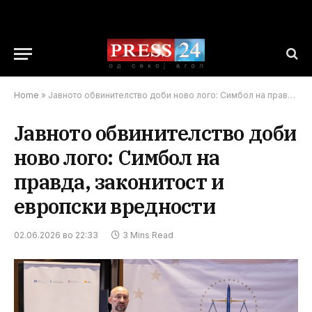
Home
»
Јавното обвинителство доби ново лого: Симбол на правда, законитост и европски вредности
Јавното обвинителство доби
ново лого: Симбол на
правда, законитост и
европски вредности
02.06.2026 во 22:33
3 Mins Read