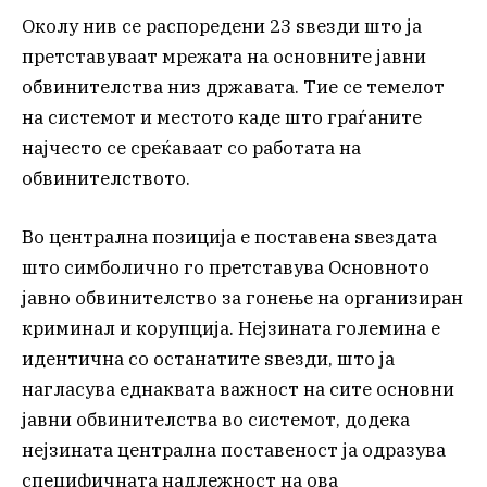
Околу нив се распоредени 23 ѕвезди што ја
претставуваат мрежата на основните јавни
обвинителства низ државата. Тие се темелот
на системот и местото каде што граѓаните
најчесто се среќаваат со работата на
обвинителството.
Во централна позиција е поставена ѕвездата
што симболично го претставува Основното
јавно обвинителство за гонење на организиран
криминал и корупција. Нејзината големина е
идентична со останатите ѕвезди, што ја
нагласува еднаквата важност на сите основни
јавни обвинителства во системот, додека
нејзината централна поставеност ја одразува
специфичната надлежност на ова