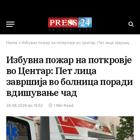
Home
»
Избувна пожар на поткровје во Центар: Пет лица завршија во болница поради вдишување чад
Избувна пожар на поткровје
во Центар: Пет лица
завршија во болница поради
вдишување чад
26.06.2026 во 15:52
1 Min Read