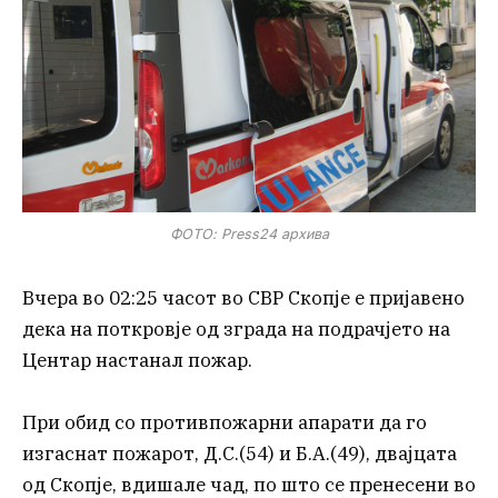
ФОТО: Press24 архива
Вчера во 02:25 часот во СВР Скопје е пријавено
дека на поткровје од зграда на подрачјето на
Центар настанал пожар.
При обид со противпожарни апарати да го
изгаснат пожарот, Д.С.(54) и Б.А.(49), двајцата
од Скопје, вдишале чад, по што се пренесени во