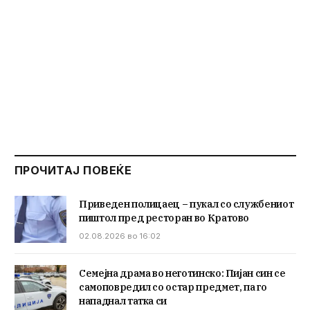
ПРОЧИТАЈ ПОВЕЌЕ
Приведен полицаец – пукал со службениот
пиштол пред ресторан во Кратово
02.08.2026 во 16:02
Семејна драма во неготинско: Пијан син се
самоповредил со остар предмет, па го
нападнал татка си