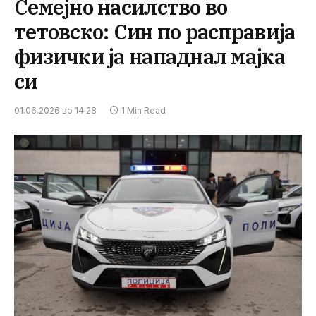
Семејно насилство во
тетовско: Син по расправија
физички ја нападнал мајка
си
01.06.2026 во 14:28
1 Min Read