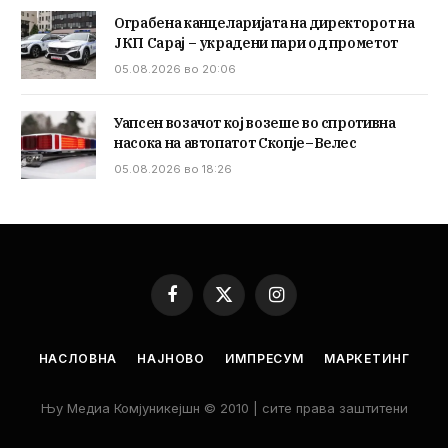
Ограбена канцеларијата на директорот на
ЈКП Сарај – украдени пари од прометот
05.08.2026 во 20:06
Уапсен возачот кој возеше во спротивна
насока на автопатот Скопје–Велес
05.08.2026 во 18:26
Facebook
X
Instagram
(Twitter)
НАСЛОВНА
НАЈНОВО
ИМПРЕСУМ
МАРКЕТИНГ
Њу Медиа Комјуникејшн © 2010 | сите права заштитени