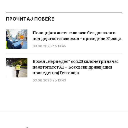
ПРОЧИТАЈ ПОВЕЌЕ
Полицијата апсеше возачи без дозволи и
под дејство на алкохол – приведени 34 лица
03.08.2026 во 13:45
Возел „мерцедес“ со 220 километри на час
на автопатот А1 – Косовски државјанин
приведен кај Гевгелија
03.08.2026 во 13:43