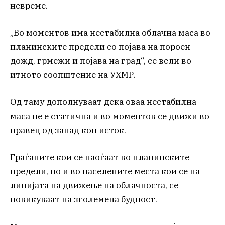
невреме.
„Во моментов има нестабилна облачна маса во
планинските предели со појава на пороен
дожд, грмежи и појава на град“, се вели во
итното соопштение на УХМР.
Од таму дополнуваат дека оваа нестабилна
маса не е статична и во моментов се движи во
правец од запад кон исток.
Граѓаните кои се наоѓаат во планинските
предели, но и во населените места кои се на
линијата на движење на облачноста, се
повикуваат на зголемена будност.