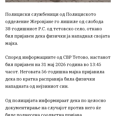
Полициски службеници од Полициското
одделение Жеровјане го лишиле од слобода
38-годишниот Р.С. од тетовско село, откако
бил пријавен дека физички ја нападнал својата
мајка.
Според информациите од СВР Тетово, настанот
бил пријавен на 31 мај 2026 година во 13:45
часот. Неговата 56-годишна мајка пријавила
дека по кратка расправија била физички
нападната од нејзиниот син.
Од полицијата информираат дека по целосно
документирање на случајот против него ќе
биде поднесена соодветна пријава.