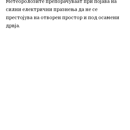
Метеоролозите препорачуваат при појава на
силни електрични празнења да не се
престојува на отворен простор и под осамени
дрвја.