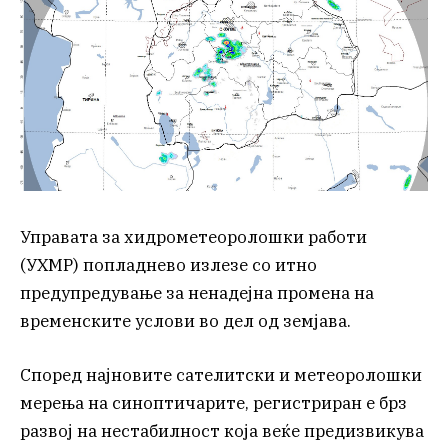
Управата за хидрометеоролошки работи
(УХМР) попладнево излезе со итно
предупредување за ненадејна промена на
временските услови во дел од земјава.
Според најновите сателитски и метеоролошки
мерења на синоптичарите, регистриран е брз
развој на нестабилност која веќе предизвикува