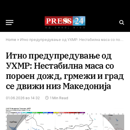
Home
»
Итно предупредување од УХМР: Нестабилна маса со пороен дожд, грмежи и град се движи низ Македонија
Итно предупредување од
УХМР: Нестабилна маса со
пороен дожд, грмежи и град
се движи низ Македонија
01.06.2026 во 14:32
1 Min Read