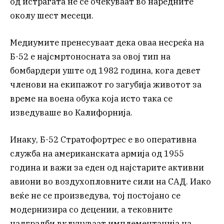
од истрагата не се очекуваат во наредните
околу шест месеци.
Медиумите пренесуваат дека оваа несреќа на
Б-52 е најсмртоносната за овој тип на
бомбардери уште од 1982 година, кога девет
членови на екипажот го загубија животот за
време на воена обука која исто така се
изведуваше во Калифорнија.
Инаку, Б-52 Стратофортрес е во оперативна
служба на американската армија од 1955
година и важи за еден од најстарите активни
авиони во воздухопловните сили на САД. Иако
веќе не се произведува, тој постојано се
модернизира со децении, а тековните
надградби вклучуваат имплементација на