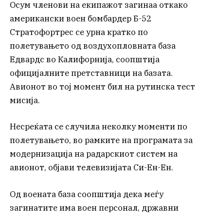
Осум членови на екипажот загинаа откако
американски воен бомбардер Б-52
Стратофортрес се урна кратко по
полетувањето од воздухопловната база
Едвардс во Калифорнија, соопштија
официјалните претставници на базата.
Авионот во тој момент бил на рутинска тест
мисија.
Несреќата се случила неколку моменти по
полетувањето, во рамките на програмата за
модернизација на радарскиот систем на
авионот, објави телевизијата Си-Ен-Ен.
Од воената база соопштија дека меѓу
загинатите има воен персонал, државни