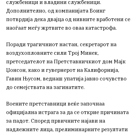
службеници и владини службеници.
Дополнително, од компанијата Боинг
потврдија дека двајца од нивните вработени се
наоѓаат меѓу жртвите во оваа катастрофа.
Поради трагичниот настан, секретарот на
воздухопловните сили Трој Минек,
претседателот на Претставничкиот дом Мајк
Џонсон, како и гувернерот на Калифорнија,
Гавин Њусом, веднаш упатија јавно сочувство
до семејствата на загинатите.
Воените претставници веќе започнаа
официјална истрага за да се открие причината
за падот. Според првичните најави на
надлежните лица, прелиминарните резултати