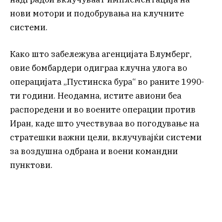
нови мотори и подобрувања на клучните
системи.
Како што забележува агенцијата Блумберг,
овие бомбардери одиграа клучна улога во
операцијата „Пустинска бура“ во раните 1990-
ти години. Неодамна, истите авиони беа
распоредени и во воените операции против
Иран, каде што учествуваа во погодување на
стратешки важни цели, вклучувајќи системи
за воздушна одбрана и воени командни
пунктови.