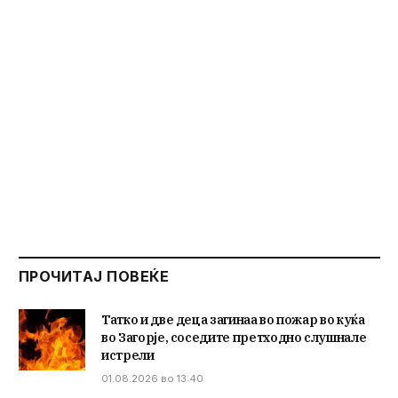
ПРОЧИТАЈ ПОВЕЌЕ
Татко и две деца загинаа во пожар во куќа
во Загорје, соседите претходно слушнале
истрели
01.08.2026 во 13:40