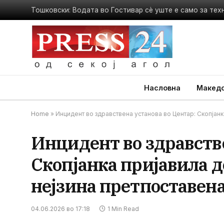
Насловна
Македо
Home
»
Инцидент во здравствена установа во Центар: Скопјанк
Инцидент во здравстве
Скопјанка пријавила д
нејзина претпоставен
04.06.2026 во 17:18
1 Min Read