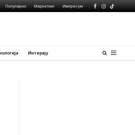
Популарно
Маркетинг
Импресум
Facebook
Instagram
TikTok
нологија
Интервју