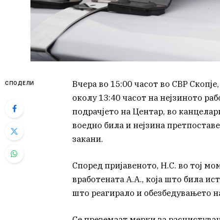
Вчера во 15:00 часот во СВР Скопје,
СПОДЕЛИ
околу 13:40 часот на нејзиното ра
подрачјето на Центар, во канцелари
воедно била и нејзина претпоставе
закани.
Според пријавеното, Н.С. во тој м
вработената А.А., која што била ис
што реагирало и обезбедувањето н
Се преземаат мерки за расчистувањ