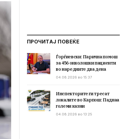
ПРОЧИТАЈ ПОВЕЌЕ
Ѓорѓиевски: Парична помош
за 456 онколошки пациенти
во наредните два дена
04.08.2026 во 15:37
Инспекторите ги тресат
локалите во Карпош: Паднаа
големи казни
04.08.2026 во 13:25