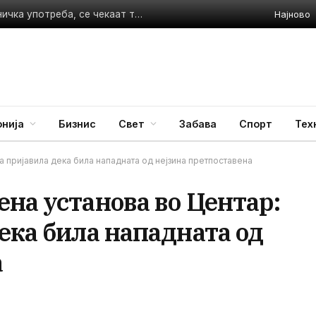
Најново
Тошковски: Водата во Гостивар сè уште е само за техничка употреба, се чекаат три исправни мерења
нија
Бизнис
Свет
Забава
Спорт
Тех
а пријавила дека била нападната од нејзина претпоставена
на установа во Центар:
ека била нападната од
а