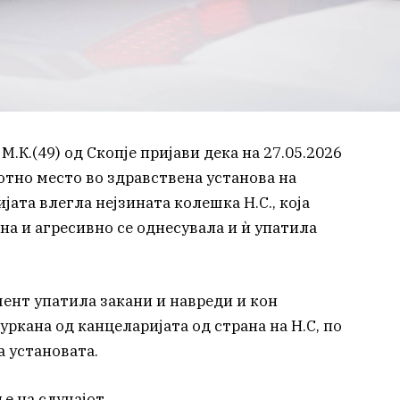
 М.К.(49) од Скопје пријави дека на 27.05.2026
ботно место во здравствена установа на
јата влегла нејзината колешка Н.С., која
на и агресивно се однесувала и ѝ упатила
омент упатила закани и навреди и кон
туркана од канцеларијата од страна на Н.С, по
а установата.
е на случајот.