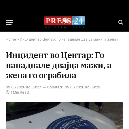
Home
»
Инцидент во Центар: Го нападнале двајца мажи, а жена го ограбила
Инцидент во Центар: Го
нападнале двајца мажи, а
жена го ограбила
09.06.2026 во 08:27
Updated:
09.06.2026 во 08:29
1 Min Read