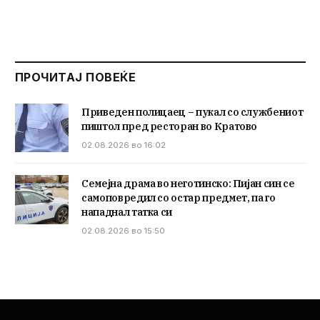
ПРОЧИТАЈ ПОВЕЌЕ
Приведен полицаец – пукал со службениот
пиштол пред ресторан во Кратово
02.08.2026 во 16:02
Семејна драма во неготинско: Пијан син се
самоповредил со остар предмет, па го
нападнал татка си
02.08.2026 во 15:50