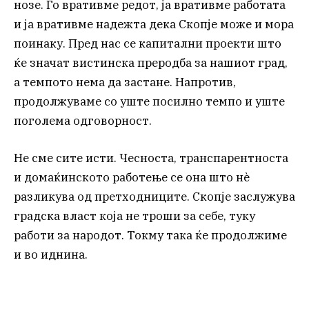
нозе. Го вративме редот, ја вративме работата
и ја вративме надежта дека Скопје може и мора
поинаку. Пред нас се капитални проекти што
ќе значат вистинска преродба за нашиот град,
а темпото нема да застане. Напротив,
продолжуваме со уште посилно темпо и уште
поголема одговорност.
Не сме сите исти. Чесноста, транспарентноста
и домаќинското работење се она што нѐ
разликува од претходниците. Скопје заслужува
градска власт која не троши за себе, туку
работи за народот. Токму така ќе продолжиме
и во иднина.