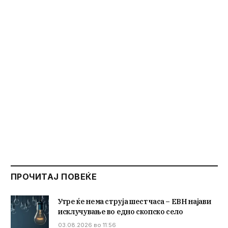
ПРОЧИТАЈ ПОВЕЌЕ
Утре ќе нема струја шест часа – ЕВН најави
исклучување во едно скопско село
03.08.2026 во 11:56