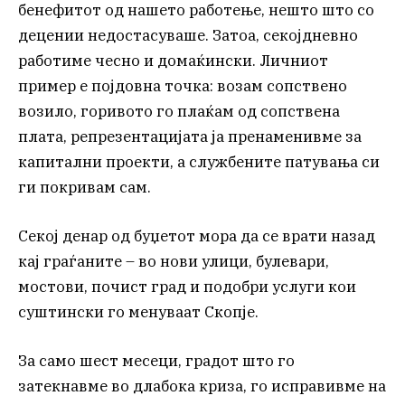
бенефитот од нашето работење, нешто што со
децении недостасуваше. Затоа, секојдневно
работиме чесно и домаќински. Личниот
пример е појдовна точка: возам сопствено
возило, горивото го плаќам од сопствена
плата, репрезентацијата ја пренаменивме за
капитални проекти, а службените патувања си
ги покривам сам.
Секој денар од буџетот мора да се врати назад
кај граѓаните – во нови улици, булевари,
мостови, почист град и подобри услуги кои
суштински го менуваат Скопје.
За само шест месеци, градот што го
затекнавме во длабока криза, го исправивме на