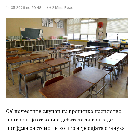
14.05.2026 во 20:48
2 Mins Read
Се’ почестите случаи на врсничко насилство
повторно ја отворија дебатата за тоа каде
потфрла системот и зошто агресијата станува