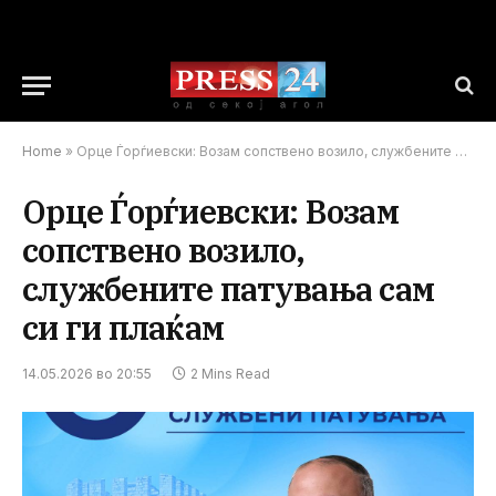
Home
»
Орце Ѓорѓиевски: Возам сопствено возило, службените патувања сам си ги плаќам
Орце Ѓорѓиевски: Возам
сопствено возило,
службените патувања сам
си ги плаќам
14.05.2026 во 20:55
2 Mins Read