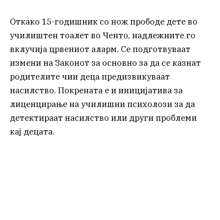
Откако 15-годишник со нож прободе дете во
училиштен тоалет во Ченто, надлежните го
вклучија црвениот аларм. Се подготвуваат
измени на Законот за основно за да се казнат
родителите чии деца предизвикуваат
насилство. Покрената е и иницијатива за
лиценцирање на училишни психолози за да
детектираат насилство или други проблеми
кај децата.