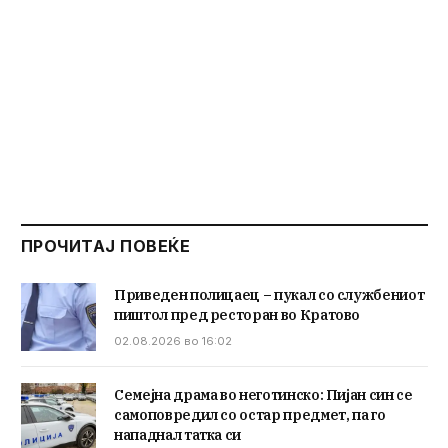
ПРОЧИТАЈ ПОВЕЌЕ
Приведен полицаец – пукал со службениот
пиштол пред ресторан во Кратово
02.08.2026 во 16:02
Семејна драма во неготинско: Пијан син се
самоповредил со остар предмет, па го
нападнал татка си