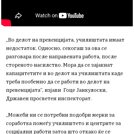
„Во делот на превенцијата, училиштата имаат
недостаток. Односно, секогаш за ова се
разговара после направената работа, после
стореното насилство. Мора да се зајакнат
капацитетите и во делот на училиштата каде
треба пообемно да се работи во делот на
превенцијата“, изјави Гоце Јанкулоски,
Државен просветен инспекторат.
„Можеби ни се потребни подобри мерки за
соработка помеѓу училиштето и центрите за
социјални работи затоа што откако ќе се