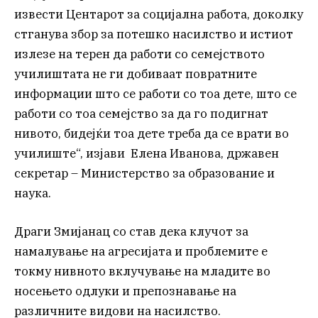
извести Центарот за социјална работа, доколку
стганува збор за потешко насилство и истиот
излезе на терен да работи со семејството
училиштата не ги добиваат повратните
информации што се работи со тоа дете, што се
работи со тоа семејство за да го подигнат
нивото, бидејќи тоа дете треба да се врати во
училиште“, изјави Елена Иванова, државен
секретар – Министерство за образование и
наука.
Драги Змијанац со став дека клучот за
намалување на агресијата и проблемите е
токму нивното вклучување на младите во
носењето одлуки и препознавање на
различните видови на насилство.