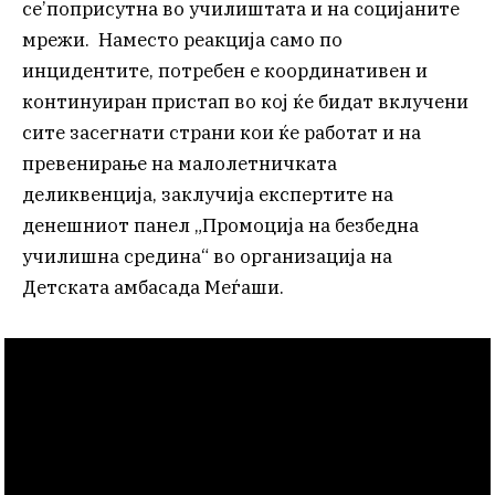
се’поприсутна во училиштата и на социјаните
мрежи. Наместо реакција само по
инцидентите, потребен е координативен и
континуиран пристап во кој ќе бидат вклучени
сите засегнати страни кои ќе работат и на
превенирање на малолетничката
деликвенција, заклучија експертите на
денешниот панел „Промоција на безбедна
училишна средина“ во организација на
Детската амбасада Меѓаши.